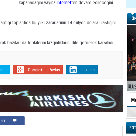
kapanacağını yayına
internet
ten devam edileceğini
ÖN
ptığı toplantıda bu yılki zararlarının 14 milyon dolara ulaştığını
k bazıları da tepkilerini kızgınlıklarını dile getirerek karşıladı
etle
Google+'da Paylaş
LinkedIn
Mu
arı
FOT