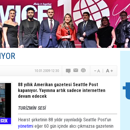
Canovate’den Yeni Nesil Veri Merkezleri
Türk MICE Sektörüne Yeni Fırsatlar
TAV Havalimanları’ndan Yılın İlk Yarısında Rekor
SunExpress’ten Tatil Hamlesi
NG Grup, Domaniç’in Potansiyelini Vurguladı
IYOR
10.01.2009 12:30
88 yıllık Amerikan gazetesi Seattle Post
kapanıyor. Yayınına artık sadece internetten
devam edecek
TURİZMİN SESİ
Hearst şirketinin 88 yıldır yayınladığı Seattle Post'un
yönetim
i eğer 60 gün içinde alıcı çıkmazsa gazetenin