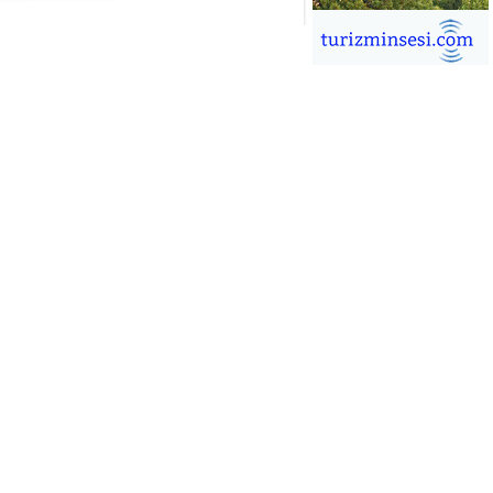
İĞDEM DİNÇ
ÜRSAB’da Yeni Dönem, Yeni
mutlar
ÜKSEL GÖK
ALSA EŞLİĞİNDE ADRENALİN
OLU KÜBA SEYAHATİ
YKUT BAKAY
a satışları düştü, otel satışları
şladı
ONUK YAZAR
R GİRİŞİMCİLİK HİKAYESİ