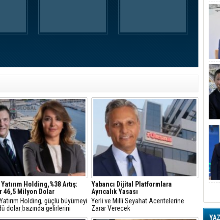
 Yatırım Holding,%38 Artış:
Yabancı Dijital Platformlara
r 46,5 Milyon Dolar
Ayrıcalık Yasası
 Yatırım Holding, güçlü büyümeyi
Yerli ve Millî Seyahat Acentelerine
ü dolar bazında gelirlerini
Zarar Verecek
18, FAVÖK’ünü yüzde 21 artırdı
YA