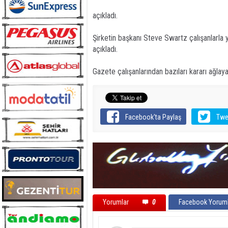
açıkladı.
Şirketin başkanı Steve Swartz çalışanlarla ya
açıkladı.
Gazete çalışanlarından bazıları kararı ağlayara
Facebook'ta Paylaş
Twe
Yorumlar
0
Facebook Yoruml