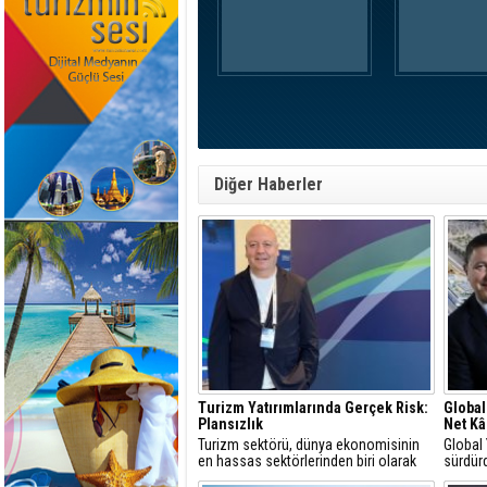
Diğer Haberler
Turizm Yatırımlarında Gerçek Risk:
Global
Plansızlık
Net Kâ
Turizm sektörü, dünya ekonomisinin
Global
en hassas sektörlerinden biri olarak
sürdürd
görülür
yüzde 