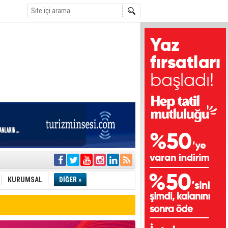
i
olar
KURUMSAL
DİĞER »