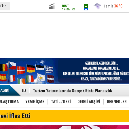
13687.93
İstanbul
31 °C
 Ekle
Altın
6248.13
Antalya
36 °C
Dolar
47.5424
Ankara
28 °C
Euro
54.8042
Etkinlik sektörünün Çatı Kuruluşlardan İstanbul Zirves
Turizm Yatırımlarında Gerçek Risk: Plansızlık
Çelebi–THY İş Birliğiyle Kenya’da Güçleniyor
Global Yatırım Holding,%38 Artış: Net Kâr 46,5 Milyon D
Yabancı Dijital Platformlara Ayrıcalık Yasası
ULAŞTIRMA
YEME İÇME
TATİL /GEZİ
DERGİ ARŞİVİ
DERNEKLER
Tatilsepeti’nden Villa Tatili Modeli
Jolly ile Mezopotamya’ya Yolculuk!
evi İflas Etti
Turizmde maliyet artışı, talep dengelerini sarsıyor
LÖSEV Yaz Okulu’nda Şifa ve Neşe
Turizm geliri ilk 6 ayda 25,7 milyar dolar oldu