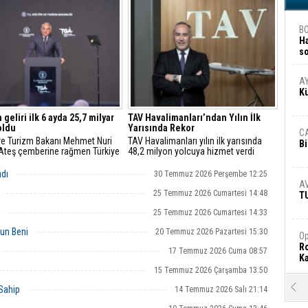
B
H
s
A
A
K
 geliri ilk 6 ayda 25,7 milyar
TAV Havalimanları’ndan Yılın İlk
oldu
Yarısında Rekor
C
 ve Turizm Bakanı Mehmet Nuri
TAV Havalimanları yılın ilk yarısında
Bi
"Ateş çemberine rağmen Türkiye
48,2 milyon yolcuya hizmet verdi
e istikrarını korudu"
adı
30 Temmuz 2026 Perşembe 12:25
A
25 Temmuz 2026 Cumartesi 14:48
T
i
25 Temmuz 2026 Cumartesi 14:33
un Beni
20 Temmuz 2026 Pazartesi 15:30
Op
Ro
17 Temmuz 2026 Cuma 08:57
Ka
15 Temmuz 2026 Çarşamba 13:50
R
 Sahip
14 Temmuz 2026 Salı 21:14
Ar