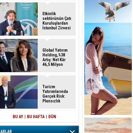
Etkinlik
sektörünün Çatı
Kuruluşlardan
İstanbul Zirvesi
Global Yatırım
Holding,%38
Artış: Net Kâr
46,5 Milyon
Dolar
Turizm
Yatırımlarında
Gerçek Risk:
Plansızlık
BU AY
|
BU HAFTA
|
DÜN
ZARLAR