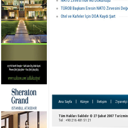
NATO Zirvesi’nde NG Dokunuşu
TÜROB Başkanı Eresin NATO Zirvesini Değe
Otel ve Kafeler İçin DOA Kaydı Şart
|
|
|
Ana Sayfa
Künye
İletişim
Ziyaretçi
Tüm Hakları Saklıdır © 27 Şubat 2007 Turizmin
Tel : +90 216 481 51 21