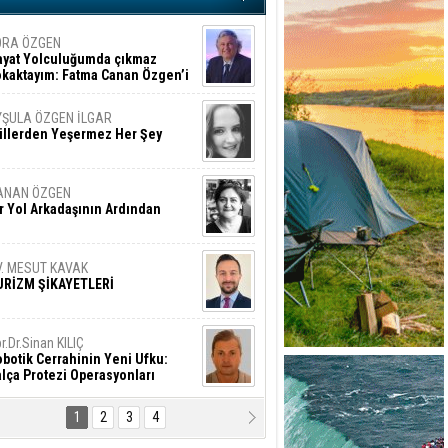
ORA ÖZGEN
ayat Yolculuğumda çıkmaz
okaktayım: Fatma Canan Özgen’i
nıyorum
YŞULA ÖZGEN İLGAR
üllerden Yeşermez Her Şey
ANAN ÖZGEN
r Yol Arkadaşının Ardından
V. MESUT KAVAK
URİZM ŞİKAYETLERİ
r.Dr.Sinan KILIÇ
botik Cerrahinin Yeni Ufku:
lça Protezi Operasyonları
1
2
3
4
AMAZAN BAŞAN
tık Şaşırmayacağız