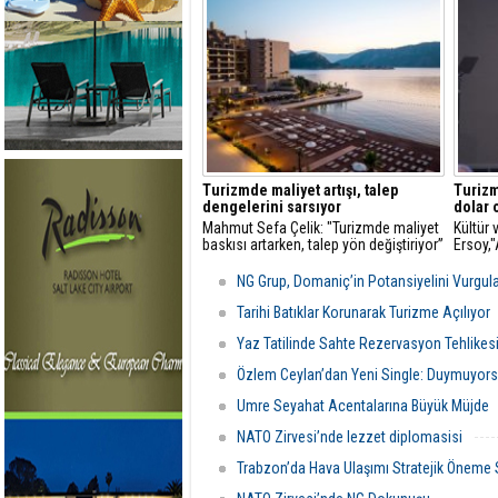
Turizmde maliyet artışı, talep
Turizm
dengelerini sarsıyor
dolar 
Mahmut Sefa Çelik: "Turizmde maliyet
Kültür
baskısı artarken, talep yön değiştiriyor”
Ersoy,
turizmd
NG Grup, Domaniç’in Potansiyelini Vurgul
Tarihi Batıklar Korunarak Turizme Açılıyor
Yaz Tatilinde Sahte Rezervasyon Tehlikes
Özlem Ceylan’dan Yeni Single: Duymuyors
Umre Seyahat Acentalarına Büyük Müjde
NATO Zirvesi’nde lezzet diplomasisi
Trabzon’da Hava Ulaşımı Stratejik Öneme