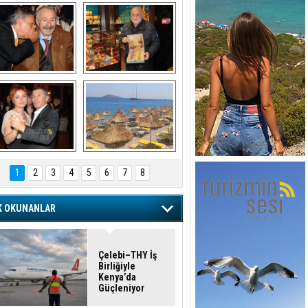
şaran ULUSOY ve 
Avni Ongurlar ile 
Firuz BAĞLIKAYA
TATLI bir muhabbet
URAT DEDEMAN
TATİL
1
2
3
4
5
6
7
8
K OKUNANLAR
Çelebi–THY İş
Birliğiyle
Kenya’da
Güçleniyor