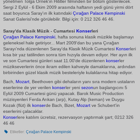
yönetmen Tolga Örnek'in Hititler filminden bir bölüm gösterilecek.
Sergi 2 Eylül - 6 Ekim 2009 arasında haftanın yedi günü yirmi dört
saat boyunca Saray'ın ilk katındaki
Çırağan Palace Kempinski
Sanat Galerisi'nde görülebilir. Bilgi için: 0 212 326 46 46.
Saray'da Klasik Müzik - Cumartesi
Konser
leri
Çırağan Palace Kempinski
, hafta sonuna klasik müzikle başlamayı
geleneksel hale getiriyor... Mart 2009'dan bu yana Çırağan
Sarayı'nda düzenlenen Saray'da Klasik Müzik Cumartesi
Konser
leri
kısa bir yaz tatilinden sonra tüm hızıyla devam ediyor. Her ayın ilk
ve son Cumartesi günleri saat 11.00'de düzenlenen
konser
ler
müzikseverlerin önce ikram edilen kahveyle damaklarına, ardından
birbirinden güzel klasik müzik besteleriyle kulaklarına hitap ediyor.
Bach,
Mozart
, Beethoven gibi dehaların yanı sıra modern ustaların
eserlerine de yer verilen
konser
ler yeni
sezon
un başlangıcını 5
Eylül 2009 Cumartesi günü yapacak. Barok Music Production
müzisyenleri Ferda Arıkan (arp), Kutay Alp (keman) ve Duygu
Kozak (flüt) ilk
konser
de Bach, Bizet,
Mozart
ve Schubert'in
eserlerini çalacaklar.
Konser
lere katılım ücretsiz, rezervasyon yaptırmak şart; 0212 326
46 46
Etiketler:
Çırağan Palace Kempinski