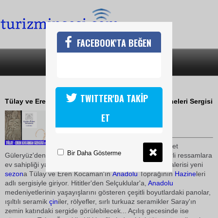
FACEBOOK'TA BEĞEN
SON DAKİKA
KATEGORİLER
SARAYDA KLASİK MÜZİK
TWITTER'DA TAKİP
Tülay ve Eren Kocaman, Anadolu Toprağının Hazineleri Sergisi
25 Ağustos 2009 / 10:46
ET
TURİZMİN SESİ
Geçtiğimiz
sezon
larda Mehmet
Bir Daha Gösterme
Güleryüz'den Fikret ve Filiz Otyam'a, birbirinden değerli ressamlara
ev sahipliği yapan
Çırağan Palace Kempinski
Sanat Galerisi yeni
sezon
a Tülay ve Eren Kocaman'ın 
Anadolu
Toprağının
Hazine
leri
adlı sergisiyle giriyor. Hititler'den Selçuklular'a,
Anadolu
medeniyetlerinin yaşayışlarını gösteren çeşitli boyutlardaki panolar,
ışıltılı seramik
çin
iler, rölyefler, sırlı turkuaz seramikler Saray'ın
zemin katındaki sergide görülebilecek... Açılış gecesinde ise