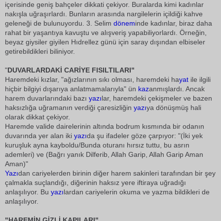
içerisinde geniş bahçeler dikkati çekiyor. Buralarda kimi kadınlar
nakışla uğraşırlardı. Bunların arasında nargilelerin içildiği kahve
geleneği de bulunuyordu. 3. Selim
dönem
inde kadınlar, biraz daha
rahat bir yaşantıya kavuştu ve alışveriş yapabiliyorlardı. Örneğin,
beyaz giysiler giyilen Hıdrellez günü için saray dışından elbiseler
getirebildikleri biliniyor.
"
DUVARLARDAKİ CARİYE FISILTILARI"
Haremdeki kızlar, "ağızlarının sıkı olması, haremdeki ha
yat
ile ilgili
hiçbir bilgiyi dışarıya anlatmamalarıyla" ün
kaz
anmışlardı. Ancak
harem duvarlarındaki bazı
yazı
lar, haremdeki çekişmeler ve bazen
haksızlığa uğramanın verdiği çaresizliğin
yazı
ya dönüşmüş hali
olarak dikkat çekiyor.
Haremde valide dairelerinin altında bodrum kısmında bir odanın
duvarında yer alan iki
yazı
da şu ifadeler göze çarpıyor: "(İki yek
kuruşluk ayna kayboldu/Bunda oturanı hırsız tuttu, bu asrın
ademleri) ve (Bağrı yanık Dilferib, Allah Garip, Allah Garip Aman
Aman)"
Yazı
dan cariyelerden birinin diğer harem sakinleri tarafından bir şey
çalmakla suçlandığı, diğerinin haksız yere iftiraya uğradığı
anlaşılıyor. Bu
yazı
lardan cariyelerin okuma ve yazma bildikleri de
anlaşılıyor.
"HAREMİN GİZLİ KAPILARI"