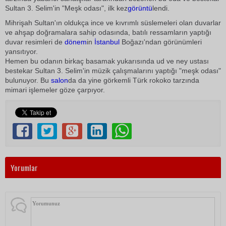
Sultan 3. Selim'in "Meşk odası", ilk kez
görüntü
lendi.
Mihrişah Sultan'ın oldukça ince ve kıvrımlı süslemeleri olan duvarlar
ve ahşap doğramalara sahip odasında, batılı ressamların yaptığı
duvar resimleri de
dönem
in
İstanbul
Boğazı'ndan görünümleri
yansıtıyor.
Hemen bu odanın birkaç basamak yukarısında ud ve ney ustası
bestekar Sultan 3. Selim'in müzik çalışmalarını yaptığı "meşk odası"
bulunuyor. Bu
salon
da da yine görkemli Türk rokoko tarzında
mimari işlemeler göze çarpıyor.
Yorumlar