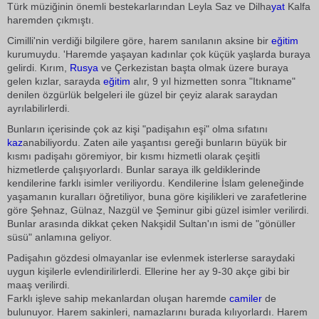
Türk müziğinin önemli bestekarlarından Leyla Saz ve Dilha
yat
Kalfa
haremden çıkmıştı.
Cimilli'nin verdiği bilgilere göre, harem sanılanın aksine bir
eğitim
kurumuydu. 'Haremde yaşayan kadınlar çok küçük yaşlarda buraya
gelirdi. Kırım,
Rusya
ve Çerkezistan başta olmak üzere buraya
gelen kızlar, sarayda
eğitim
alır, 9 yıl hizmetten sonra "Itıkname"
denilen özgürlük belgeleri ile güzel bir çeyiz alarak saraydan
ayrılabilirlerdi.
Bunların içerisinde çok az kişi "padişahın eşi" olma sıfatını
kaz
anabiliyordu. Zaten aile yaşantısı gereği bunların büyük bir
kısmı padişahı göremiyor, bir kısmı hizmetli olarak çeşitli
hizmetlerde çalışıyorlardı. Bunlar saraya ilk geldiklerinde
kendilerine farklı isimler veriliyordu. Kendilerine İslam geleneğinde
yaşamanın kuralları öğretiliyor, buna göre kişilikleri ve zarafetlerine
göre Şehnaz, Gülnaz, Nazgül ve Şeminur gibi güzel isimler verilirdi.
Bunlar arasında dikkat çeken Nakşidil Sultan'ın ismi de "gönüller
süsü" anlamına geliyor.
Padişahın gözdesi olmayanlar ise evlenmek isterlerse saraydaki
uygun kişilerle evlendirilirlerdi. Ellerine her ay 9-30 akçe gibi bir
maaş verilirdi.
Farklı işleve sahip mekanlardan oluşan haremde
camiler
de
bulunuyor. Harem sakinleri, namazlarını burada kılıyorlardı. Harem