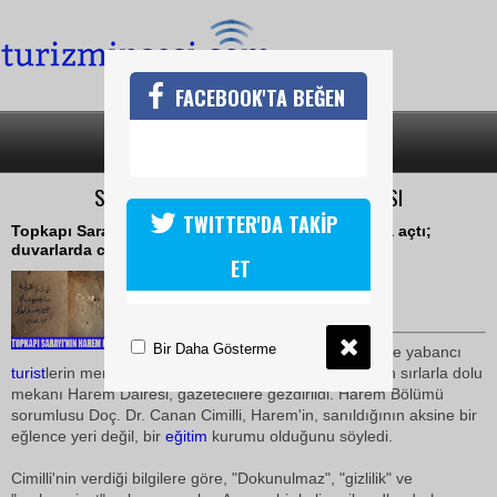
FACEBOOK'TA BEĞEN
SON DAKİKA
KATEGORİLER
SARAY DUVARINDA CARİYELERİN YAZISI
TWITTER'DA TAKİP
Topkapı Sarayı'nın Harem Dairesi, kapılarını basına açtı;
duvarlarda cariyelerin yazıları ortaya çıktı
ET
06 Şubat 2009 / 18:00
TURİZMİN SESİ
Bir Daha Gösterme
İstanbul
'u ziyaret eden yerli ve yabancı
turist
lerin merakla gezdikleri
Topkapı Sarayı
Müzesi
'nin sırlarla dolu
mekanı Harem Dairesi, gazetecilere gezdirildi. Harem Bölümü
sorumlusu Doç. Dr. Canan Cimilli, Harem'in, sanıldığının aksine bir
eğlence yeri değil, bir
eğitim
kurumu olduğunu söyledi.
Cimilli'nin verdiği bilgilere göre, "Dokunulmaz", "gizlilik" ve