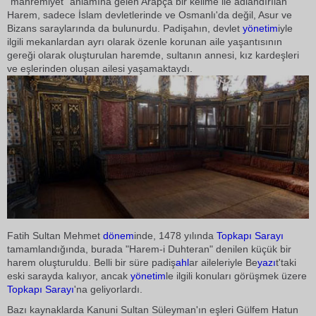
"mahremiyet" anlamına gelen Arapça bir kelime ile adlandırılan
Harem, sadece İslam devletlerinde ve Osmanlı'da değil, Asur ve
Bizans saraylarında da bulunurdu. Padişahın, devlet
yönetim
iyle
ilgili mekanlardan ayrı olarak özenle korunan aile yaşantısının
gereği olarak oluşturulan haremde, sultanın annesi, kız kardeşleri
ve eşlerinden oluşan ailesi yaşamaktaydı.
Fatih Sultan Mehmet
dönem
inde, 1478 yılında
Topkapı Sarayı
tamamlandığında, burada "Harem-i Duhteran" denilen küçük bir
harem oluşturuldu. Belli bir süre padiş
ahl
ar aileleriyle Be
yazı
t'taki
eski sarayda kalıyor, ancak
yönetim
le ilgili konuları görüşmek üzere
Topkapı Sarayı
'na geliyorlardı.
Bazı kaynaklarda Kanuni Sultan Süleyman'ın eşleri Gülfem Hatun