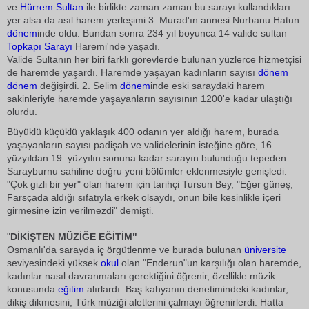
ve
Hürrem Sultan
ile birlikte zaman zaman bu sarayı kullandıkları
yer alsa da asıl harem yerleşimi 3. Murad'ın annesi Nurbanu Hatun
dönem
inde oldu. Bundan sonra 234 yıl boyunca 14 valide sultan
Topkapı Sarayı
Haremi'nde yaşadı.
Valide Sultanın her biri farklı görevlerde bulunan yüzlerce hizmetçisi
de haremde yaşardı. Haremde yaşayan kadınların sayısı
dönem
dönem
değişirdi. 2. Selim
dönem
inde eski saraydaki harem
sakinleriyle haremde yaşayanların sayısının 1200'e kadar ulaştığı
olurdu.
Büyüklü küçüklü yaklaşık 400 odanın yer aldığı harem, burada
yaşayanların sayısı padişah ve validelerinin isteğine göre, 16.
yüzyıldan 19. yüzyılın sonuna kadar sarayın bulunduğu tepeden
Sarayburnu sahiline doğru yeni bölümler eklenmesiyle genişledi.
"Çok gizli bir yer" olan harem için tarihçi Tursun Bey, "Eğer güneş,
Farsçada aldığı sıfatıyla erkek olsaydı, onun bile kesinlikle içeri
girmesine izin verilmezdi" demişti.
"
DİKİŞTEN MÜZİĞE EĞİTİM"
Osmanlı'da sarayda iç örgütlenme ve burada bulunan
üniversite
seviyesindeki yüksek
okul
olan "Enderun"un karşılığı olan haremde,
kadınlar nasıl davranmaları gerektiğini öğrenir, özellikle müzik
konusunda
eğitim
alırlardı. Baş kahyanın denetimindeki kadınlar,
dikiş dikmesini, Türk müziği aletlerini çalmayı öğrenirlerdi. Hatta