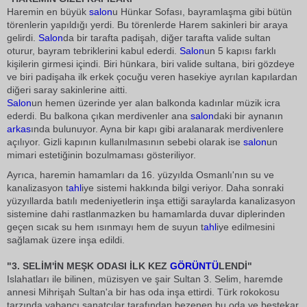
Haremin en büyük
salon
u Hünkar Sofası, bayramlaşma gibi bütün
törenlerin yapıldığı yerdi. Bu törenlerde Harem sakinleri bir araya
gelirdi.
Salon
da bir tarafta padişah, diğer tarafta valide sultan
oturur, bayram tebriklerini kabul ederdi.
Salon
un 5 kapısı farklı
kişilerin girmesi içindi. Biri hünkara, biri valide sultana, biri gözdeye
ve biri padişaha ilk erkek çocuğu veren hasekiye ayrılan kapılardan
diğeri saray sakinlerine aitti.
Salon
un hemen üzerinde yer alan balkonda kadınlar müzik icra
ederdi. Bu balkona çıkan merdivenler ana
salon
daki bir aynanın
arkas
ında bulunuyor. Ayna bir kapı gibi aralanarak merdivenlere
açılıyor. Gizli kapının kullanılmasının sebebi olarak ise
salon
un
mimari estetiğinin bozulmaması gösteriliyor.
Ayrıca, haremin hamamları da 16. yüzyılda Osmanlı'nın su ve
kanalizasyon t
ahl
iye sistemi hakkında bilgi veriyor. Daha sonraki
yüzyıllarda batılı medeniyetlerin inşa ettiği saraylarda kanalizasyon
sistemine dahi rastlanmazken bu hamamlarda duvar diplerinden
geçen sıcak su hem ısınmayı hem de suyun t
ahl
iye edilmesini
sağlamak üzere inşa edildi.
"3. SELİM'İN MEŞK ODASI İLK KEZ
GÖRÜNTÜ
LENDİ"
Islahatları ile bilinen, müzisyen ve şair Sultan 3. Selim, haremde
annesi Mihrişah Sultan'a bir has oda inşa ettirdi. Türk rokokosu
tarzında yabancı sanatçılar tarafından bezenen bu oda ve bestekar