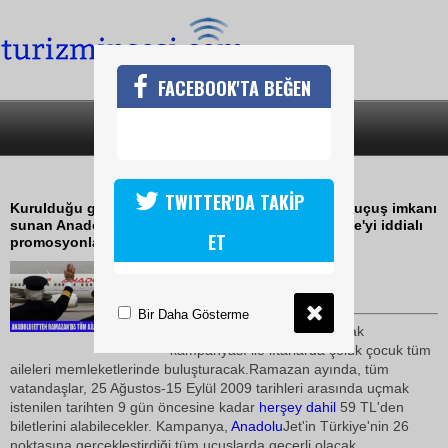
FACEBOOK'TA BEĞEN
SON DAKİKA
KATEGORİLER
RAMAZANA ÖZEL PROMOSYON
TWITTER'DA TAKİP
Kurulduğu günden bu yana yolcularına ekonomik uçuş imkanı
sunan AnadoluJet, bu Ramazan ayında tüm Türkiye'yi iddialı
ET
promosyonlarıyla uçurmayı hedefliyor
07 Ağustos 2009 / 08:30
TURİZMİN SESİ
Bir Daha Gösterme
Anadolu
Jet, bu kaçırılmayacak
kampanyası ile iftarlarda çoluk çocuk tüm
aileleri memleketlerinde buluşturacak.Ramazan ayında, tüm
vatandaşlar, 25 Ağustos-15 Eylül 2009 tarihleri arasında uçmak
istenilen tarihten 9 gün öncesine kadar
herşey dahil
59 TL'den
biletlerini alabilecekler. Kampanya,
Anadolu
Jet'in Türkiye'nin 26
noktasına gerçekleştirdiği tüm uçuşlarda geçerli olacak.