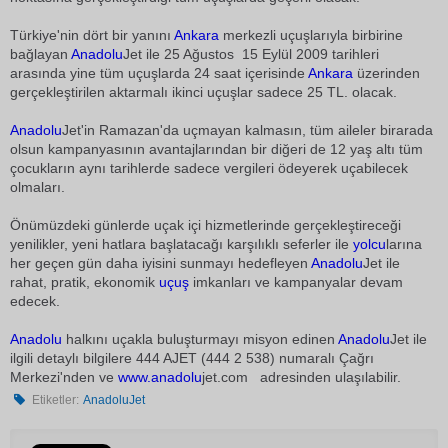
Türkiye'nin dört bir yanını
Ankara
merkezli uçuşlarıyla birbirine
bağlayan
Anadolu
Jet ile 25 Ağustos  15 Eylül 2009 tarihleri
arasında yine tüm uçuşlarda 24 saat içerisinde
Ankara
üzerinden
gerçekleştirilen aktarmalı ikinci uçuşlar sadece 25 TL. olacak.
Anadolu
Jet'in Ramazan'da uçmayan kalmasın, tüm aileler birarada
olsun kampanyasının avantajlarından bir diğeri de 12 yaş altı tüm
çocukların aynı tarihlerde sadece vergileri ödeyerek uçabilecek
olmaları.
Önümüzdeki günlerde uçak içi hizmetlerinde gerçekleştireceği
yenilikler, yeni hatlara başlatacağı karşılıklı seferler ile
yolcu
larına
her geçen gün daha iyisini sunmayı hedefleyen
Anadolu
Jet ile
rahat, pratik, ekonomik
uçuş
imkanları ve kampanyalar devam
edecek.
Anadolu
halkını uçakla buluşturmayı misyon edinen
Anadolu
Jet ile
ilgili detaylı bilgilere 444 AJET (444 2 538) numaralı Çağrı
Merkezi'nden ve
www.
anadolu
jet.com adresinden ulaşılabilir.
Etiketler:
AnadoluJet