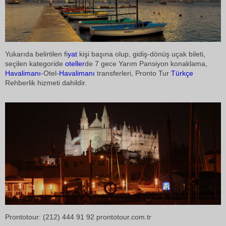
Yukarıda belirtilen fi
yat
kişi başına olup, gidiş-dönüş uçak bileti,
seçilen kategoride
oteller
de 7 gece Yarım Pansiyon konaklama,
Havalimanı
-Otel-
Havalimanı
transferleri, Pronto Tur
Türkçe
Rehberlik hizmeti dahildir.
Prontotour: (212) 444 91 92 prontotour.com.tr