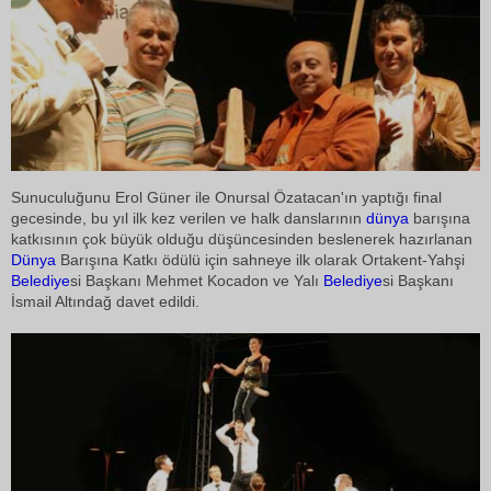
Sunuculuğunu Erol Güner ile Onursal Özatacan'ın yaptığı final
gecesinde, bu yıl ilk kez verilen ve halk danslarının
dünya
barışına
katkısının çok büyük olduğu düşüncesinden beslenerek hazırlanan
Dünya
Barışına Katkı ödülü için sahneye ilk olarak Ortakent-Yahşi
Belediye
si Başkanı Mehmet Kocadon ve Yalı
Belediye
si Başkanı
İsmail Altındağ davet edildi.