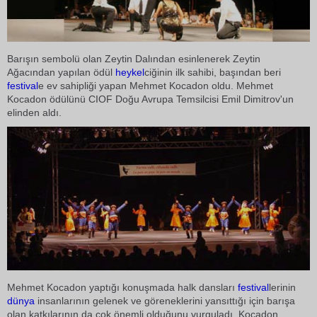
Barışın sembolü olan Zeytin Dalından esinlenerek Zeytin
Ağacından yapılan ödül
heykel
ciğinin ilk sahibi, başından beri
festival
e ev sahipliği yapan Mehmet Kocadon oldu. Mehmet
Kocadon ödülünü CIOF Doğu Avrupa Temsilcisi Emil Dimitrov'un
elinden aldı.
Mehmet Kocadon yaptığı konuşmada halk dansları
festival
lerinin
dünya
insanlarının gelenek ve göreneklerini yansıttığı için barışa
olan katkılarının da çok önemli olduğunu vurguladı. Kocadon