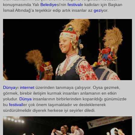
konuşmasında Yalı
Belediye
si'nin
festival
e katkıları için Başkan
İsmail Altındağ'a teşekkür edip artık insanlar az
gezi
yor.
Dünya
yı
internet
üzerinden tanımaya çalışıyor. Oysa gezmek,
görmek, birebir iletişim kurmak insanları anlamanın en etkin
yoludur.
Dünya
insanlarının birbirlerinden koparıldığı günümüzde
bu
festival
ler çok önem taşımaktadır ve desteklenerek
sürdürülmelidir diyerek herkese iyi seyirler diledi.