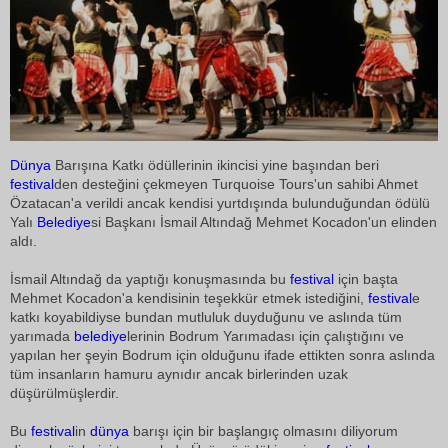
Dünya
Barışına Katkı ödüllerinin ikincisi yine başından beri
festival
den desteğini çekmeyen Turquoise Tours'un sahibi Ahmet
Özatacan'a verildi ancak kendisi yurtdışında bulunduğundan ödülü
Yalı
Belediye
si Başkanı İsmail Altındağ Mehmet Kocadon'un elinden
aldı.
İsmail Altındağ da yaptığı konuşmasında bu
festival
için başta
Mehmet Kocadon'a kendisinin teşekkür etmek istediğini,
festival
e
katkı koyabildiyse bundan mutluluk duyduğunu ve aslında tüm
yarımada
belediye
lerinin Bodrum Yarımadası için çalıştığını ve
yapılan her şeyin Bodrum için olduğunu ifade ettikten sonra aslında
tüm insanların hamuru aynıdır ancak birlerinden uzak
düşürülmüşlerdir.
Bu
festival
in
dünya
barışı için bir başlangıç olmasını diliyorum