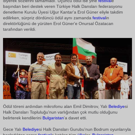
diyerek sözlerini tamamladı. Üçüncü ödül ise yine
festival
e
başından beri destek veren Türkiye Halk Dansları federasyonu
denetleme Kurulu Üyesi Uğur Kantar'a Erol Güner eliyle takdim
edilirken, sürpriz dördüncü ödül aynı zamanda
festival
in
direktörlüğünü de yürüten Erol Güner'e Onursal Özatacan
tarafından verildi.
Ödül töreni ardından mikrofonu alan Emil Dimitrov, Yalı
Belediye
si
Halk Dansları Topluluğu'nun varlığından çok mutlu olduğunu
belirterek kendilerini
Bulgaristan
'a davet etti.
Gece Yalı
Belediye
si Halk Dansları Gurubu'nun Bodrum oyunlarıyla