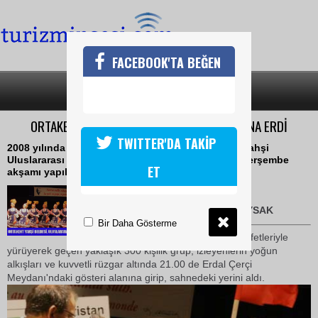
FACEBOOK'TA BEĞEN
SON DAKİKA
KATEGORİLER
ORTAKENT-YAHŞİ BELDESİNDE FESTİVAL SONA ERDİ
TWITTER'DA TAKİP
2008 yılında üçüncüsü organize edilen Ortakent-Yahşi
Uluslararası Halkdansları Festivali 18 Eylül 2008 Perşembe
ET
akşamı yapılan muhteşem gösteriyle son buldu.
21 Eylül 2008 / 10:12
TURİZMİN SESİ-DERYA DUYSAK
Bir Daha Gösterme
Yahşi sahilini geleneksel kıyafetleriyle
yürüyerek geçen yaklaşık 300 kişilik grup, izleyenlerin yoğun
alkışları ve kuvvetli rüzgar altında 21.00 de Erdal Çerçi
Meydanı'ndaki gösteri alanına girip, sahnedeki yerini aldı.