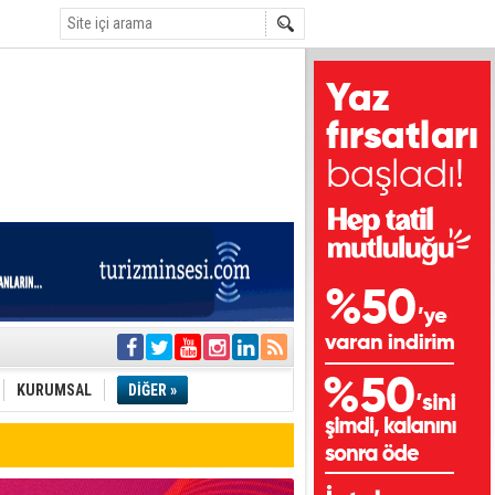
i
olar
KURUMSAL
DİĞER »