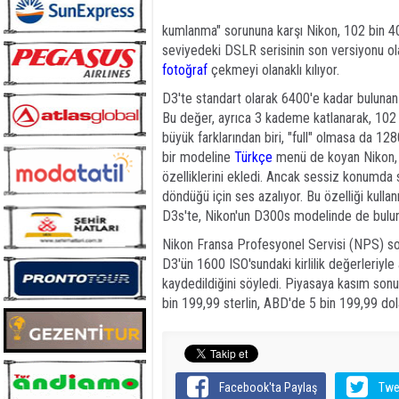
kumlanma" sorununa karşı Nikon, 102 bin 400
seviyedeki DSLR serisinin son versiyonu ola
fotoğraf
çekmeyi olanaklı kılıyor.
D3'te standart olarak 6400'e kadar buluna
Bu değer, ayrıca 3 kademe katlanarak, 102 b
büyük farklarından biri, "full" olmasa da 1
bir modeline
Türkçe
menü de koyan Nikon,
özelliklerini ekledi. Ancak sessiz konumd
döndüğü için ses azalıyor. Bu özelliği kulla
D3s'te, Nikon'un D300s modelinde de bulunan
Nikon Fransa Profesyonel Servisi (NPS) sor
D3'ün 1600 ISO'sundaki kirlilik değerleriyl
kaydedildiğini söyledi. Piyasaya kasım sonu
bin 199,99 sterlin, ABD'de 5 bin 199,99 dol
Facebook'ta Paylaş
Twe