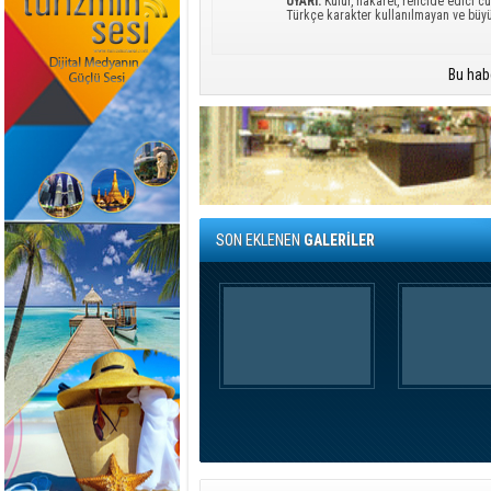
UYARI:
Küfür, hakaret, rencide edici cü
Türkçe karakter kullanılmayan ve büy
Bu hab
SON EKLENEN
GALERİLER