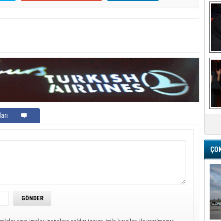
Ba
M
arı
ÇO