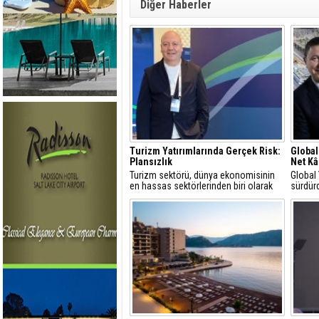
Diğer Haberler
Turizm Yatırımlarında Gerçek Risk:
Global
Plansızlık
Net Kâ
Turizm sektörü, dünya ekonomisinin
Global
en hassas sektörlerinden biri olarak
sürdürd
görülür
yüzde 