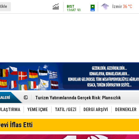
13687.93
İstanbul
31 °C
 Ekle
Altın
6248.13
Antalya
36 °C
Dolar
47.5424
Ankara
28 °C
Euro
54.8042
Etkinlik sektörünün Çatı Kuruluşlardan İstanbul Zirves
Turizm Yatırımlarında Gerçek Risk: Plansızlık
Çelebi–THY İş Birliğiyle Kenya’da Güçleniyor
Global Yatırım Holding,%38 Artış: Net Kâr 46,5 Milyon D
Yabancı Dijital Platformlara Ayrıcalık Yasası
ULAŞTIRMA
YEME İÇME
TATİL /GEZİ
DERGİ ARŞİVİ
DERNEKLER
Tatilsepeti’nden Villa Tatili Modeli
Jolly ile Mezopotamya’ya Yolculuk!
evi İflas Etti
Turizmde maliyet artışı, talep dengelerini sarsıyor
LÖSEV Yaz Okulu’nda Şifa ve Neşe
Turizm geliri ilk 6 ayda 25,7 milyar dolar oldu