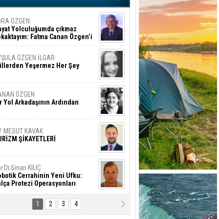
ORA ÖZGEN
ayat Yolculuğumda çıkmaz
okaktayım: Fatma Canan Özgen’i
nıyorum
YŞULA ÖZGEN İLGAR
üllerden Yeşermez Her Şey
ANAN ÖZGEN
r Yol Arkadaşının Ardından
V. MESUT KAVAK
URİZM ŞİKAYETLERİ
r.Dr.Sinan KILIÇ
botik Cerrahinin Yeni Ufku:
lça Protezi Operasyonları
1
2
3
4
AMAZAN BAŞAN
tık Şaşırmayacağız