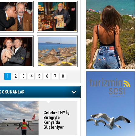
şaran ULUSOY ve 
Avni Ongurlar ile 
Firuz BAĞLIKAYA
TATLI bir muhabbet
URAT DEDEMAN
TATİL
1
2
3
4
5
6
7
8
K OKUNANLAR
Çelebi–THY İş
Birliğiyle
Kenya’da
Güçleniyor