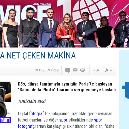
Canovate’den Yeni Nesil Veri Merkezleri
Türk MICE Sektörüne Yeni Fırsatlar
TAV Havalimanları’ndan Yılın İlk Yarısında Rekor
SunExpress’ten Tatil Hamlesi
NG Grup, Domaniç’in Potansiyelini Vurguladı
DA NET ÇEKEN MAKİNA
19.10.2009 15:29
D3s, dünya tanıtımıyla aynı gün Paris'te başlayan
"Salon de la Photo" fuarında sergilenmeye başladı
TURİZMİN SESİ
Dijital
fotoğraf
teknolojisinde, özellikle gece oynanan
futbol maçları ve diğer
spor
etkinliklerinde
spor
fotoğraf
çılarının karşılaştığı sıkıntılardan biri olan, "daha