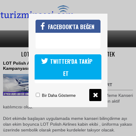
FACEBOOK'TA BEĞEN
SON DAKİKA
KATEGORİLER
LOT POLİSH AİRLİNES KAMPANYAYA DESTEK
TWITTER'DA TAKİP
LOT Polish Airlines Meme Kanseri Bilinçlendirme
Kampanyasını Destekliyor
ET
06 Ekim 2010 / 12:09
TURİZMİN SESİ-HANDE KURT
LOT Polish Airlines ,
Dünya
Meme Kanseri
Bir Daha Gösterme
Bilinçlendirme Kampanyası'nın aktif
katılımcısı oldu.
Dört ekimde başlayan uygulamada meme kanseri bilinçdirme ayı
olan ekim boyunca LOT Polish Airlines kabin ekibi , üniforma yakası
üzerinde sembolik olarak pembe kurdeleler takıyor olacak.