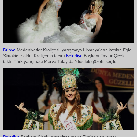
Dünya
Medeniyetler Kraliçesi, yarışmaya Litvanya'dan katılan Egle
Skuakiete oldu. Kraliçenin tacını
Belediye
Başkanı Tayfur Çiçek
taktı. Türk yarışmacı Merve Talay da "dostluk güzeli" seçildi.