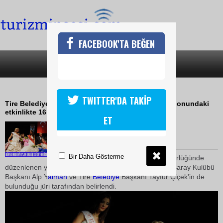
FACEBOOK'TA BEĞEN
SON DAKİKA
KATEGORİLER
KRALİÇE LİTVANYADAN
TWITTER'DA TAKİP
Tire Belediyesi Kültür Merkezi ve Hizmet Binası Salonundaki
etkinlikte 16 ülkeden genç kızlar yarıştı
ET
24 Ocak 2010 / 18:58
TURİZMİN SESİ
Bir Daha Gösterme
Süha Özgermi'nin organizatörlüğünde
düzenlenen yarışmada dereceye girenler, eski
Galata
saray Kulübü
Başkanı Alp Y
alman
ve Tire
Belediye
Başkanı Tayfur Çiçek'in de
bulunduğu jüri tarafından belirlendi.