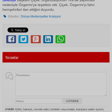
Belediye
Başkanı Çiçek, organizasyonun Tire'de yapılması
nedeniyle Özgermi'ye teşekkür etti. Çiçek, Özgermi'yi fahri
hemşehrileri ilan ettiğini duyurdu.
Etiketler:
Dünya Medeniyetler Kraliçesi
Yorumlar
UYARI:
Küfür, hakaret, rencide edici cümleler veya imalar, inançlara saldırı içeren,