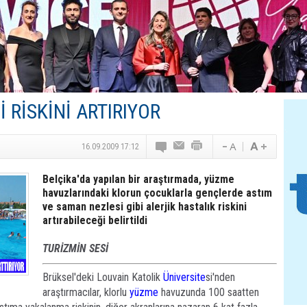
TAV Havalimanları’ndan Yılın İlk Yarısında Rekor
SunExpress’ten Tatil Hamlesi
NG Grup, Domaniç’in Potansiyelini Vurguladı
 RİSKİNİ ARTIRIYOR
16.09.2009 17:12
Belçika'da yapılan bir araştırmada, yüzme
havuzlarındaki klorun çocuklarla gençlerde astım
ve saman nezlesi gibi alerjik hastalık riskini
artırabileceği belirtildi
TURİZMİN SESİ
Brüksel'deki Louvain Katolik
Üniversite
si'nden
araştırmacılar, klorlu
yüzme
havuzunda 100 saatten