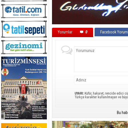
Yorumlar
0
Facebook Yoruml
UYARI:
Küfür, hakaret, rencide edici cü
Türkçe karakter kullanılmayan ve büy
Bu hab