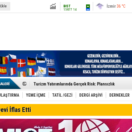
13827.14
İstanbul
31 °C
 Ekle
Altın
6580.32
Antalya
36 °C
Dolar
47.7034
Ankara
28 °C
Euro
55.0065
Etkinlik sektörünün Çatı Kuruluşlardan İstanbul Zirves
Turizm Yatırımlarında Gerçek Risk: Plansızlık
Çelebi–THY İş Birliğiyle Kenya’da Güçleniyor
Global Yatırım Holding,%38 Artış: Net Kâr 46,5 Milyon D
Yabancı Dijital Platformlara Ayrıcalık Yasası
ULAŞTIRMA
YEME İÇME
TATİL /GEZİ
DERGİ ARŞİVİ
DERNEKLER
Tatilsepeti’nden Villa Tatili Modeli
Jolly ile Mezopotamya’ya Yolculuk!
evi İflas Etti
Turizmde maliyet artışı, talep dengelerini sarsıyor
LÖSEV Yaz Okulu’nda Şifa ve Neşe
Turizm geliri ilk 6 ayda 25,7 milyar dolar oldu
Canovate’den Yeni Nesil Veri Merkezleri
Türk MICE Sektörüne Yeni Fırsatlar