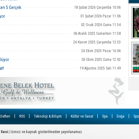
kazandı
G
ken 5 Gerçek
18 Şubat 2026 Çarşamba 10:06
Ş
yor
01 Şubat 2026 Pazar 11:06
02 Ocak 2026 Cuma 11:54
A
Ha
06 Aralık 2025 Cumartesi 11:58
Mi
26 Kasım 2025 Çarşamba 12:53
R
26 Ekim 2025 Pazar 16:06
U
Tü
lüyor
03 Ekim 2025 Cuma 12:02
V
at!
19 Ağustos 2025 Salı 11:49
D
B
E
Or
Fİ
|
|
|
|
|
|
 Defteri
RSS
Teknoloji & Bilişim
Kültür ve Sanat
Spa
Doğa
Spo
O
Ca
 Sesi
| İzinsiz ve kaynak gösterilmeden yayınlanamaz.