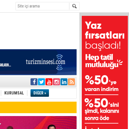
i
olar
KURUMSAL
DİĞER »