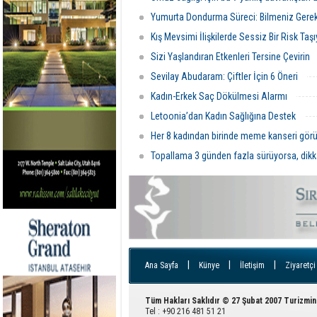
Yumurta Dondurma Süreci: Bilmeniz Gere
Kış Mevsimi İlişkilerde Sessiz Bir Risk Taşı
Sizi Yaşlandıran Etkenleri Tersine Çevirin
Sevilay Abudaram: Çiftler İçin 6 Öneri
Kadın-Erkek Saç Dökülmesi Alarmı
Letoonia’dan Kadın Sağlığına Destek
Her 8 kadından birinde meme kanseri görü
Topallama 3 günden fazla sürüyorsa, dikk
|
|
|
Ana Sayfa
Künye
İletişim
Ziyaretçi
Tüm Hakları Saklıdır © 27 Şubat 2007 Turizmin
Tel : +90 216 481 51 21