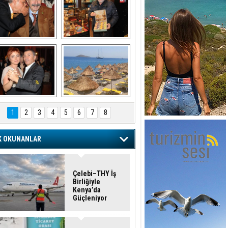
şaran ULUSOY ve 
Avni Ongurlar ile 
Firuz BAĞLIKAYA
TATLI bir muhabbet
URAT DEDEMAN
TATİL
1
2
3
4
5
6
7
8
K OKUNANLAR
Çelebi–THY İş
Birliğiyle
Kenya’da
Güçleniyor