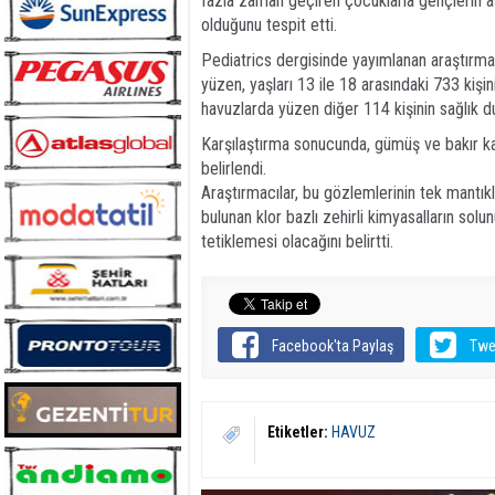
fazla zaman geçiren çocuklarla gençlerin as
olduğunu tespit etti.
Pediatrics dergisinde yayımlanan araştırman
yüzen, yaşları 13 ile 18 arasındaki 733 kişin
havuzlarda yüzen diğer 114 kişinin sağlık du
Karşılaştırma sonucunda, gümüş ve bakır kar
belirlendi.
Araştırmacılar, bu gözlemlerinin tek mantık
bulunan klor bazlı zehirli kimyasalların solu
tetiklemesi olacağını belirtti.
Facebook'ta Paylaş
Twe
Etiketler:
HAVUZ