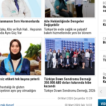
B
H
s
A
A
şlanmanın Sırrı Hormonlarda
Aile Hekimliğinde Dengeler
K
Değişebilir
 Uyku, Kilo ve Ruh Hali… Hepsinin
Türkiye’de evde sağlık ve palyatif
nda Aynı Güç Var
bakım hizmetlerinde yeni bir dönem
başladı
C
Bi
A
T
Op
Ro
siz etiketi tek başına yeterli
Türkiye Down Sendromu Derneği
Ka
350.000 ABD doları tutarında hibe
kazandı
hastalığı ile gluten
yetinin aynı şey olmadığını
Türkiye Down Sendromu Derneği, 2026
R
en Beslenme Uzmanı Dr. Hatice
Hilton Global Foundation Hibe
Ar
etinkaya, glutensiz diyete
Programı kapsamında desteklenen
04 Mart 2026 Çarşamba 13:29
adan önce mutlaka çölyak
kuruluşlar arasında yer alarak 350.000
VİD
ı yapılması gerektiğini söyledi
ABD doları tutarında hibe almaya hak
uzak durun!
03 Mart 2026 Salı 14:33