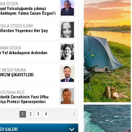
ORA ÖZGEN
ayat Yolculuğumda çıkmaz
okaktayım: Fatma Canan Özgen’i
nıyorum
YŞULA ÖZGEN İLGAR
üllerden Yeşermez Her Şey
ANAN ÖZGEN
r Yol Arkadaşının Ardından
V. MESUT KAVAK
URİZM ŞİKAYETLERİ
r.Dr.Sinan KILIÇ
botik Cerrahinin Yeni Ufku:
lça Protezi Operasyonları
1
2
3
4
AMAZAN BAŞAN
tık Şaşırmayacağız
EO GALERİ