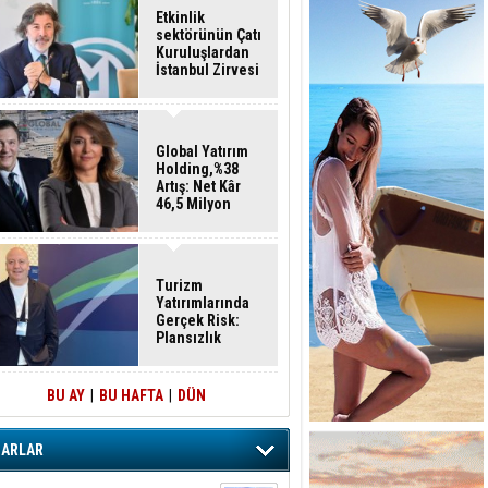
Etkinlik
sektörünün Çatı
Kuruluşlardan
İstanbul Zirvesi
Global Yatırım
Holding,%38
Artış: Net Kâr
46,5 Milyon
Dolar
Turizm
Yatırımlarında
Gerçek Risk:
Plansızlık
BU AY
|
BU HAFTA
|
DÜN
ZARLAR