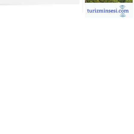
İĞDEM DİNÇ
ÜRSAB’da Yeni Dönem, Yeni
mutlar
ÜKSEL GÖK
ALSA EŞLİĞİNDE ADRENALİN
OLU KÜBA SEYAHATİ
YKUT BAKAY
a satışları düştü, otel satışları
şladı
ONUK YAZAR
R GİRİŞİMCİLİK HİKAYESİ