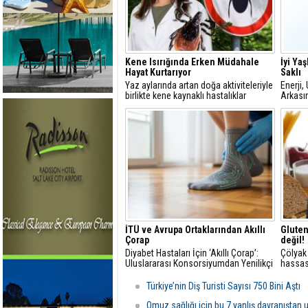
Kene Isırığında Erken Müdahale
İyi Ya
Hayat Kurtarıyor
Saklı
Yaz aylarında artan doğa aktiviteleriyle
Enerji,
birlikte kene kaynaklı hastalıklar
Arkası
yeniden gündemde
İTÜ ve Avrupa Ortaklarından Akıllı
Gluten
Çorap
değil!
Diyabet Hastaları İçin ‘Akıllı Çorap’:
Çölyak 
Uluslararası Konsorsiyumdan Yenilikçi
hassasi
Sağlık Teknolojisi
belirt
Çolak Ç
Türkiye’nin Diş Turisti Sayısı 750 Bini Aştı
başlam
taramas
Omuz sağlığı için bu 7 yanlış davranıştan 