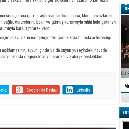
tıma yakalanma riskinin, diğer akranlarına nazaran 6 kat fazla
ÖN
ın sonuçlarına göre araştırmacılar bu sonuca, klorlu havuzlarda
in sağlık durumlarını, bakır ve gümüş karışımıyla sıhhi hale getirilen
rumuyla karşılaştırarak vardı.
ışımlı havuzların ise gençler ve çocuklarda bu riski artırmadığı
lı açıklamasının, suyun içinde ya da suyun yüzeyindeki havada
num yollarında değişimlere yol açması ve alerjik hastalıkları
Mu
etle
Google+'da Paylaş
LinkedIn
FOT