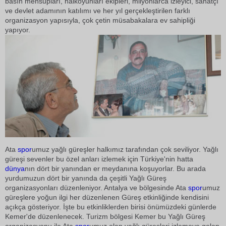
basın mensupları, halkoyunları ekipleri, milyonlarca izleyici, sanatçı
ve devlet adamının katılımı ve her yıl gerçekleştirilen farklı
organizasyon yapısıyla, çok çetin müsabakalara ev sahipliği
yapıyor.
Ata
spor
umuz yağlı güreşler halkımız tarafından çok seviliyor. Yağlı
güreşi sevenler bu özel anları izlemek için Türkiye'nin hatta
dünya
nın dört bir yanından er meydanına koşuyorlar. Bu arada
yurdumuzun dört bir yanında da çeşitli Yağlı Güreş
organizasyonları düzenleniyor. Antalya ve bölgesinde Ata
spor
umuz
güreşlere yoğun ilgi her düzenlenen Güreş etkinliğinde kendisini
açıkça gösteriyor. İşte bu etkinliklerden birisi önümüzdeki günlerde
Kemer'de düzenlenecek. Turizm bölgesi Kemer bu Yağlı Güreş