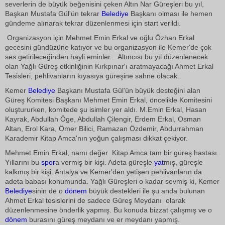
severlerin de büyük beğenisini çeken Altın Nar Güreşleri bu yıl,
Başkan Mustafa Gül'ün tekrar
Belediye
Başkanı olması ile hemen
gündeme alınarak tekrar düzenlenmesi için start verildi.
Organizasyon için Mehmet Emin Erkal ve oğlu Özhan Erkal
gecesini gündüzüne katıyor ve bu organizasyon ile Kemer'de çok
ses getirileceğinden hayli eminler... Altıncısı bu yıl düzenlenecek
olan Yağlı Güreş etkinliğinin Kırkpınar'ı aratmayacağı Ahmet Erkal
Tesisleri, pehlivanların kıyasıya güreşine sahne olacak.
Kemer
Belediye
Başkanı Mustafa Gül'ün büyük desteğini alan
Güreş Komitesi Başkanı Mehmet Emin Erkal, öncelikle Komitesini
oluştururken, komitede şu isimler yer aldı. M.Emin Erkal, Hasan
Kayrak, Abdullah Öge, Abdullah Çilengir, Erdem Erkal, Osman
Altan, Erol Kara, Ömer Bilici, Ramazan Özdemir, Abdurrahman
Karademir Kitap Amca'nın yoğun çalışması dikkat çekiyor.
Mehmet Emin Erkal, namı değer  Kitap Amca tam bir güreş hastası.
Yıllarını bu
spor
a vermiş bir kişi. Adeta güreşle
yat
mış, güreşle
kalkmış bir kişi. Antalya ve Kemer'den yetişen pehlivanların da
adeta babası konumunda. Yağlı Güreşleri o kadar sevmiş ki, Kemer
Belediye
sinin de o
dönem
büyük destekleri ile şu anda bulunan
Ahmet Erkal tesislerini de sadece Güreş Meydanı  olarak
düzenlenmesine önderlik yapmış. Bu konuda bizzat çalışmış ve o
dönem
burasını güreş meydanı ve er meydanı yapmış.