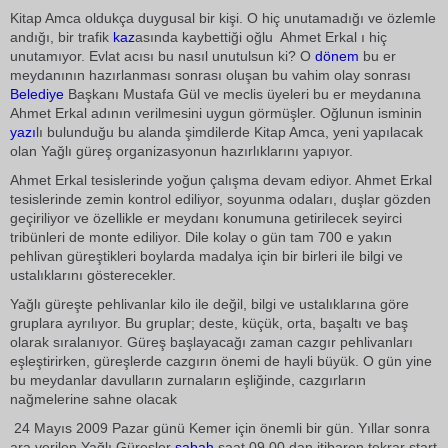
Kitap Amca oldukça duygusal bir kişi. O hiç unutamadığı ve özlemle
andığı, bir trafik
kaz
asında kaybettiği oğlu  Ahmet Erkal ı hiç
unutamıyor. Evlat acısı bu nasıl unutulsun ki? O
dönem
bu er
meydanının hazırlanması sonrası oluşan bu vahim olay sonrası
Belediye
Başkanı Mustafa Gül ve meclis üyeleri bu er meydanına
Ahmet Erkal adının verilmesini uygun görmüşler. Oğlunun isminin
yazı
lı bulunduğu bu alanda şimdilerde Kitap Amca, yeni yapılacak
olan Yağlı güreş organizasyonun hazırlıklarını yapıyor.
Ahmet Erkal tesislerinde yoğun çalışma devam ediyor. Ahmet Erkal
tesislerinde zemin kontrol ediliyor, soyunma odaları, duşlar gözden
geçiriliyor ve özellikle er meydanı konumuna getirilecek seyirci
tribünleri de monte ediliyor. Dile kolay o gün tam 700 e yakın
pehlivan güreştikleri boylarda madalya için bir birleri ile bilgi ve
ustalıklarını gösterecekler.
Yağlı güreşte pehlivanlar kilo ile değil, bilgi ve ustalıklarına göre
gruplara ayrılıyor. Bu gruplar; deste, küçük, orta, başaltı ve baş
olarak sıralanıyor. Güreş başlayacağı zaman cazgır pehlivanları
eşleştirirken, güreşlerde cazgırın önemi de hayli büyük. O gün yine
bu meydanlar davulların zurnaların eşliğinde, cazgırların
nağmelerine sahne olacak
24 Mayıs 2009 Pazar günü Kemer için önemli bir gün. Yıllar sonra
ara verilen Yağlı Güreşler
sabah
saat 09.00 dan itibaren tekrar start