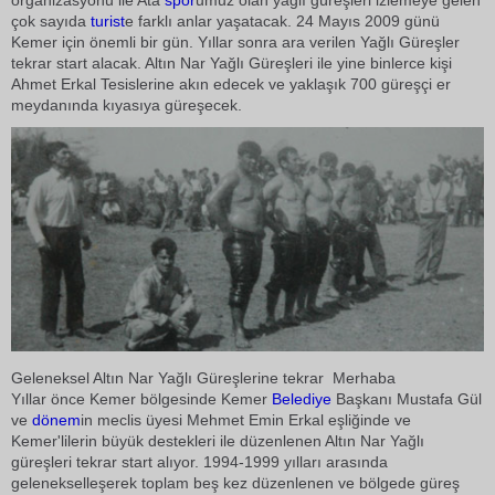
organizasyonu ile Ata
spor
umuz olan yağlı güreşleri izlemeye gelen
çok sayıda
turist
e farklı anlar yaşatacak. 24 Mayıs 2009 günü
Kemer için önemli bir gün. Yıllar sonra ara verilen Yağlı Güreşler
tekrar start alacak. Altın Nar Yağlı Güreşleri ile yine binlerce kişi
Ahmet Erkal Tesislerine akın edecek ve yaklaşık 700 güreşçi er
meydanında kıyasıya güreşecek.
Geleneksel Altın Nar Yağlı Güreşlerine tekrar  Merhaba 
Yıllar önce Kemer bölgesinde Kemer
Belediye
Başkanı Mustafa Gül
ve
dönem
in meclis üyesi Mehmet Emin Erkal eşliğinde ve
Kemer'lilerin büyük destekleri ile düzenlenen Altın Nar Yağlı
güreşleri tekrar start alıyor. 1994-1999 yılları arasında
gelenekselleşerek toplam beş kez düzenlenen ve bölgede güreş