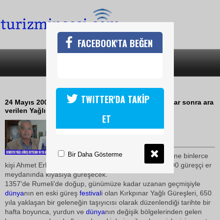
FACEBOOK'TA BEĞEN
SON DAKİKA
KATEGORİLER
KEMER'DE YAĞLI GÜREŞ HEYECANI
TWITTER'DA TAKİP
24 Mayıs 2009 günü Kemer için önemli bir gün. Yıllar sonra ara
verilen Yağlı Güreşler tekrar start alacak
ET
07 Mayıs 2009 / 19:34
TURİZMİN SESİ
Bir Daha Gösterme
Altın Nar Yağlı Güreşleri ile yine binlerce
kişi Ahmet Erkal Tesislerine akın edecek ve yaklaşık 700 güreşçi er
meydanında kıyasıya güreşecek.
1357'de Rumeli'de doğup, günümüze kadar uzanan geçmişiyle
dünya
nın en eski güreş
festival
i olan Kırkpınar Yağlı Güreşleri, 650
yıla yaklaşan bir geleneğin taşıyıcısı olarak düzenlendiği tarihte bir
hafta boyunca, yurdun ve
dünya
nın değişik bölgelerinden gelen