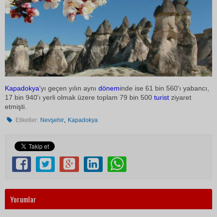
Kapadokya
'yı geçen yılın aynı
dönem
inde ise 61 bin 560'ı yabancı,
17 bin 940'ı yerli olmak üzere toplam 79 bin 500
turist
ziyaret
etmişti.
,
Etiketler:
Nevşehir
Kapadokya
Yorumlar