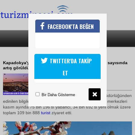
FACEBOOK'TA BEĞEN
SON DAKİKA
KATEGORİLER
KAPADOKYA GEÇEN YILI GEÇTİ
TWITTER'DA TAKİP
Kapadokya'yı kasım ayında ziyaret eden turistlerin sayısında
artış görüldü
ET
13 Aralık 2009 / 11:07
TURİZMİN SESİ
Bir Daha Gösterme
Nevşehir Kültür ve Turizm Müdürlüğünden
edinilen bilgilere göre,
Kapadokya
'daki tarihi ve
turist
ik merkezleri
kasım ayında 75 bin 196'sı yabancı, 34 bin 692'si yerli olmak üzere
toplam 109 bin 888
turist
ziyaret etti.