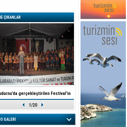
E ÇIKANLAR
durnu’da gerçekleştirilen Festival’in
TÜROB Otel doluluk oranla
1/20
Yıldızı Tire Halk Oyunları oldu
O GALERİ