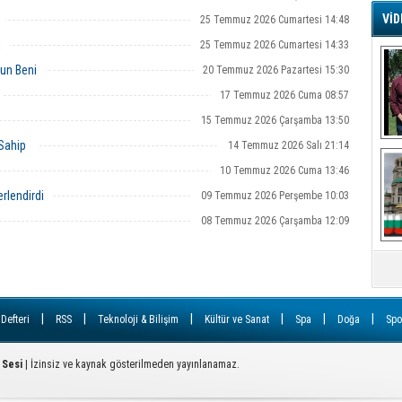
VİD
25 Temmuz 2026 Cumartesi 14:48
G
i
25 Temmuz 2026 Cumartesi 14:33
Ş
un Beni
20 Temmuz 2026 Pazartesi 15:30
17 Temmuz 2026 Cuma 08:57
A
15 Temmuz 2026 Çarşamba 13:50
Ha
 Sahip
14 Temmuz 2026 Salı 21:14
Mi
R
10 Temmuz 2026 Cuma 13:46
U
Tü
rlendirdi
09 Temmuz 2026 Perşembe 10:03
V
08 Temmuz 2026 Çarşamba 12:09
D
B
E
Or
|
|
|
|
|
|
 Defteri
RSS
Teknoloji & Bilişim
Kültür ve Sanat
Spa
Doğa
Spo
Fİ
 Sesi
| İzinsiz ve kaynak gösterilmeden yayınlanamaz.
O
Ca