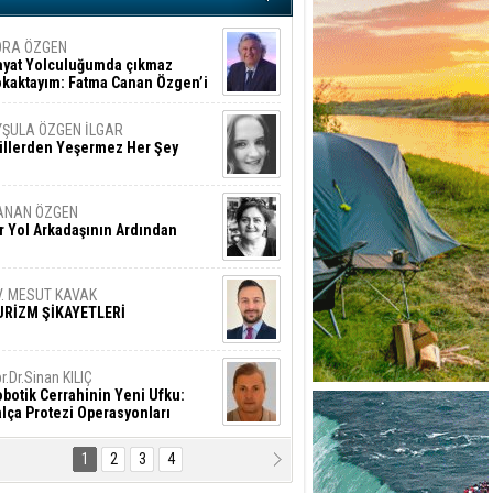
ORA ÖZGEN
ayat Yolculuğumda çıkmaz
okaktayım: Fatma Canan Özgen’i
nıyorum
YŞULA ÖZGEN İLGAR
üllerden Yeşermez Her Şey
ANAN ÖZGEN
r Yol Arkadaşının Ardından
V. MESUT KAVAK
URİZM ŞİKAYETLERİ
r.Dr.Sinan KILIÇ
botik Cerrahinin Yeni Ufku:
lça Protezi Operasyonları
1
2
3
4
AMAZAN BAŞAN
tık Şaşırmayacağız