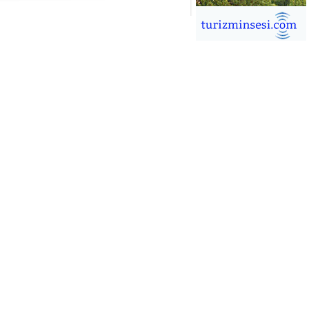
İĞDEM DİNÇ
ÜRSAB’da Yeni Dönem, Yeni
mutlar
ÜKSEL GÖK
ALSA EŞLİĞİNDE ADRENALİN
OLU KÜBA SEYAHATİ
YKUT BAKAY
a satışları düştü, otel satışları
şladı
ONUK YAZAR
R GİRİŞİMCİLİK HİKAYESİ