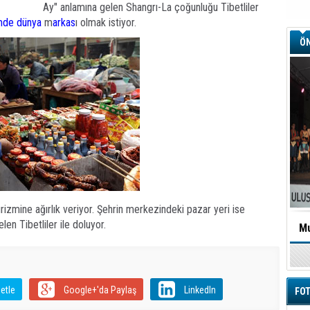
Ay" anlamına gelen Shangrı-La çoğunluğu Tibetliler
mde
dünya
m
arkas
ı olmak istiyor.
ÖN
rizmine ağırlık veriyor. Şehrin merkezindeki pazar yeri ise
en Tibetliler ile doluyor.
Mu
etle
Google+'da Paylaş
LinkedIn
FOT