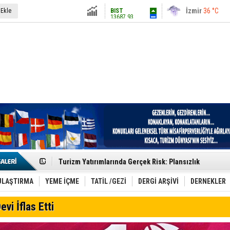
13687.93
İstanbul
31 °C
 Ekle
Altın
6248.13
Antalya
36 °C
Dolar
47.5424
Ankara
28 °C
Euro
54.8042
Etkinlik sektörünün Çatı Kuruluşlardan İstanbul Zirves
Turizm Yatırımlarında Gerçek Risk: Plansızlık
Çelebi–THY İş Birliğiyle Kenya’da Güçleniyor
Global Yatırım Holding,%38 Artış: Net Kâr 46,5 Milyon D
Yabancı Dijital Platformlara Ayrıcalık Yasası
ULAŞTIRMA
YEME İÇME
TATİL /GEZİ
DERGİ ARŞİVİ
DERNEKLER
Tatilsepeti’nden Villa Tatili Modeli
Jolly ile Mezopotamya’ya Yolculuk!
evi İflas Etti
Turizmde maliyet artışı, talep dengelerini sarsıyor
LÖSEV Yaz Okulu’nda Şifa ve Neşe
Turizm geliri ilk 6 ayda 25,7 milyar dolar oldu