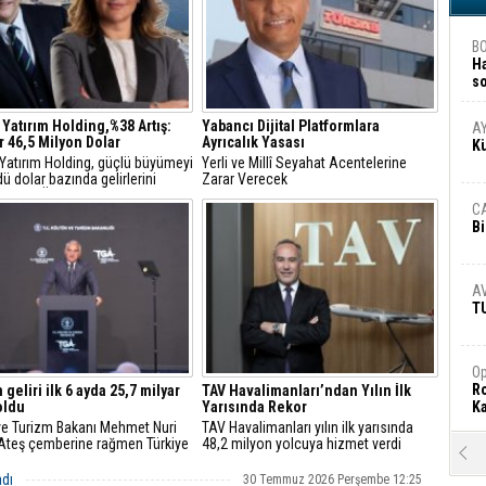
B
H
s
A
 Yatırım Holding,%38 Artış:
Yabancı Dijital Platformlara
A
r 46,5 Milyon Dolar
Ayrıcalık Yasası
K
 Yatırım Holding, güçlü büyümeyi
Yerli ve Millî Seyahat Acentelerine
ü dolar bazında gelirlerini
Zarar Verecek
18, FAVÖK’ünü yüzde 21 artırdı
C
Bi
A
T
Op
Ro
 geliri ilk 6 ayda 25,7 milyar
TAV Havalimanları’ndan Yılın İlk
oldu
Yarısında Rekor
Ka
 ve Turizm Bakanı Mehmet Nuri
TAV Havalimanları yılın ilk yarısında
"Ateş çemberine rağmen Türkiye
48,2 milyon yolcuya hizmet verdi
R
e istikrarını korudu"
Ar
adı
30 Temmuz 2026 Perşembe 12:25