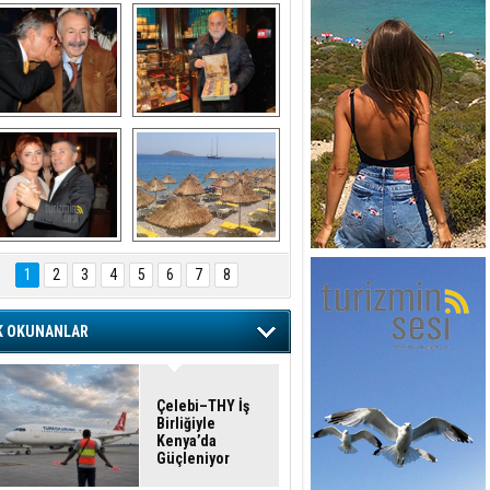
şaran ULUSOY ve 
Avni Ongurlar ile 
Firuz BAĞLIKAYA
TATLI bir muhabbet
URAT DEDEMAN
TATİL
1
2
3
4
5
6
7
8
K OKUNANLAR
Çelebi–THY İş
Birliğiyle
Kenya’da
Güçleniyor