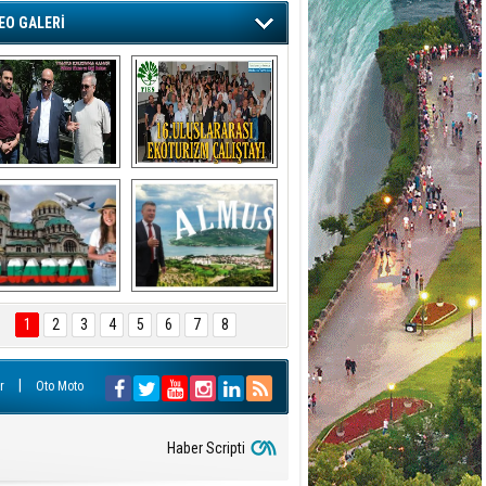
EO GALERİ
ÜLÇİN POLAT
avşat’ta Zamanı Durdurmak
LANÇA İŞCANLI
yır, tekim
mar Sinan ve Bağ 
16. Uluslararası 
otası Çıkarması
Ekoturizm Çalıştayı 
MUT KAYA
Tokat’ta 
rkiye, Büyük Zirvelerin
Gerçekleşti
azgeçilmez Ev Sahibi
URSUN ÖZDEN
BULGARİSTAN'I 
Tokat’ın Alaçatı’sı, 
EYAZ KİRAZIN BAŞKENTİ KONYA-
KEŞFEDİN!
Türkiye’nin Rio’su
1
2
3
4
5
6
7
8
REĞLİ
han DELİPINAR
|
r
Oto Moto
RİGLER VE KİBELE
Haber Scripti
YA EBRU KÜÇÜKEL
nlı Tarih İlber Ortaylı