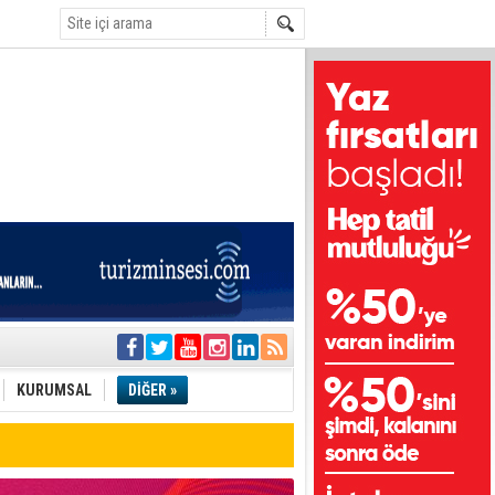
i
olar
KURUMSAL
DİĞER »