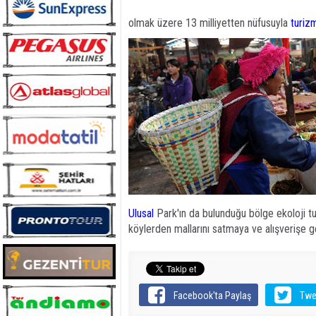
olmak üzere 13 milliyetten nüfusuyla
turiz
Ulusal
Park'ın da bulunduğu bölge ekoloji tu
köylerden mallarını satmaya ve alışverişe gel
Facebook'ta Paylaş
Twe