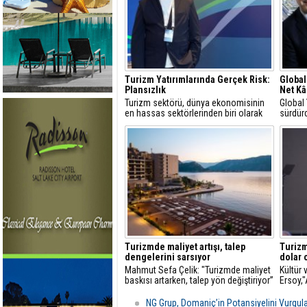
Turizm Yatırımlarında Gerçek Risk:
Global
Plansızlık
Net Kâ
Turizm sektörü, dünya ekonomisinin
Global
en hassas sektörlerinden biri olarak
sürdürd
görülür
yüzde 
Turizmde maliyet artışı, talep
Turizm
dengelerini sarsıyor
dolar 
Mahmut Sefa Çelik: "Turizmde maliyet
Kültür
baskısı artarken, talep yön değiştiriyor”
Ersoy,
turizmd
NG Grup, Domaniç’in Potansiyelini Vurgul