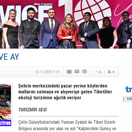
Canovate’den Yeni Nesil Veri Merkezleri
Türk MICE Sektörüne Yeni Fırsatlar
TAV Havalimanları’ndan Yılın İlk Yarısında Rekor
SunExpress’ten Tatil Hamlesi
NG Grup, Domaniç’in Potansiyelini Vurguladı
VE AY
10.11.2009 11:01
Şehrin merkezindeki pazar yerine köylerden
mallarını satmaya ve alışverişe gelen Tibetliler
ekoloji turizmine ağırlık veriyor
TURİZMİN SESİ
Çin'in Güneybatısı'ndaki Yunnan Eyalati ile Tibet Özerk
Bölgesi arasında yer alan ve adı "Kalplerdeki Güneş ve