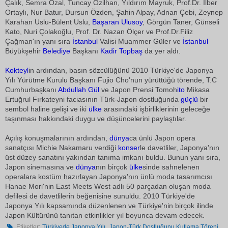
Çalık, Semra Özal, Tuncay Özilhan, Yıldırım Mayruk, Prof.Dr. İlber
Ortaylı, Nur Batur, Dursun Özden, Şahin Alpay, Adnan Çebi, Zeynep
Karahan Uslu-Bülent Uslu,
Başaran Ulusoy
, Görgün Taner, Günseli
Kato, Nuri Çolakoğlu, Prof. Dr. Nazan Ölçer ve Prof.Dr.Filiz
Çağman'ın yanı sıra
İstanbul
Valisi Muammer Güler ve
İstanbul
Büyükşehir
Belediye
Başkanı
Kadir Topbaş
da yer aldı.
Kokteyl
in ardından, basın sözcülüğünü 2010 Türkiye'de Japonya
Yılı Yürütme Kurulu Başkanı Fujio Cho'nun yürüttüğü törende, T.C
Cumhurbaşkanı
Abdullah Gül
ve Japon Prensi Tomoh
ito
Mikasa
Ertuğrul Fırkateyni faciasının Türk-Japon dostluğunda
güçlü
bir
sembol haline gelişi ve iki
ülke
arasındaki işbirliklerinin geleceğe
taşınması hakkındaki duygu ve düşüncelerini paylaştılar.
Açılış konuşmalarının ardından,
dünya
ca ünlü Japon opera
sanatçısı Michie Nakamaru verdiği
konser
le davetliler, Japonya'nın
üst düzey sanatını yakından tanıma imkanı buldu. Bunun yanı sıra,
Japon sinemasına ve
dünya
nın birçok
ülke
sinde sahnelenen
operalara kostüm hazırlayan Japonya'nın ünlü moda tasarımcısı
Hanae Mori'nin East Meets West adlı 50 parçadan oluşan moda
defilesi de davetlilerin beğenisine sunuldu. 2010 Türkiye'de
Japonya Yılı kapsamında düzenlenen ve Türkiye'nin birçok ilinde
Japon Kültürünü tanıtan etkinlikler yıl boyunca devam edecek.
,
Etiketler:
Türkiyede Japonya Yılı
Japon-Türk Dostluğunu Kutlama Töreni