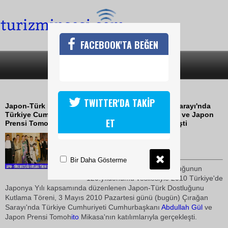
FACEBOOK'TA BEĞEN
SON DAKİKA
KATEGORİLER
JAPON TÜRK DOSTLUĞU KUTLANDI
TWITTER'DA TAKİP
Japon-Türk Dostluğunu Kutlama Töreni,Çırağan Sarayı'nda
Türkiye Cumhuriyeti Cumhurbaşkanı Abdullah Gül ve Japon
ET
Prensi Tomohito Mikasa'nın katılımlarıyla gerçekleşti
05 Mayıs 2010 / 09:47
TURİZMİN SESİ
Bir Daha Gösterme
Japonya ile Türkiye'nin dostluğunun
120.yıldönümü vesilesiyle 2010 Türkiye'de
Japonya Yılı kapsamında düzenlenen Japon-Türk Dostluğunu
Kutlama Töreni, 3 Mayıs 2010 Pazartesi günü (bugün) Çırağan
Sarayı'nda Türkiye Cumhuriyeti Cumhurbaşkanı
Abdullah Gül
ve
Japon Prensi Tomoh
ito
Mikasa'nın katılımlarıyla gerçekleşti.