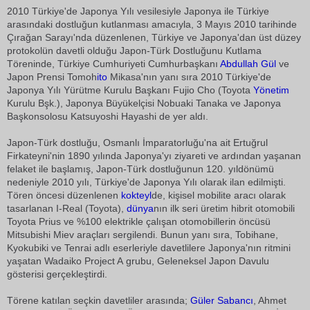
2010 Türkiye'de Japonya Yılı vesilesiyle Japonya ile Türkiye
arasındaki dostluğun kutlanması amacıyla, 3 Mayıs 2010 tarihinde
Çırağan Sarayı'nda düzenlenen, Türkiye ve Japonya'dan üst düzey
protokolün davetli olduğu Japon-Türk Dostluğunu Kutlama
Töreninde, Türkiye Cumhuriyeti Cumhurbaşkanı
Abdullah Gül
ve
Japon Prensi Tomoh
ito
Mikasa'nın yanı sıra 2010 Türkiye'de
Japonya Yılı Yürütme Kurulu Başkanı Fujio Cho (Toyota
Yönetim
Kurulu Bşk.), Japonya Büyükelçisi Nobuaki Tanaka ve Japonya
Başkonsolosu Katsuyoshi Hayashi de yer aldı.
Japon-Türk dostluğu, Osmanlı İmparatorluğu'na ait Ertuğrul
Firkateyni'nin 1890 yılında Japonya'yı ziyareti ve ardından yaşanan
felaket ile başlamış, Japon-Türk dostluğunun 120. yıldönümü
nedeniyle 2010 yılı, Türkiye'de Japonya Yılı olarak ilan edilmişti.
Tören öncesi düzenlenen
kokteyl
de, kişisel mobilite aracı olarak
tasarlanan I-Real (Toyota),
dünya
nın ilk seri üretim hibrit otomobili
Toyota Prius ve %100 elektrikle çalışan otomobillerin öncüsü
Mitsubishi Miev araçları sergilendi. Bunun yanı sıra, Tobihane,
Kyokubiki ve Tenrai adlı eserleriyle davetlilere Japonya'nın ritmini
yaşatan Wadaiko Project A grubu, Geleneksel Japon Davulu
gösterisi gerçekleştirdi.
Törene katılan seçkin davetliler arasında;
Güler Sabancı
, Ahmet