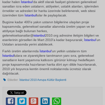
kadar halen
İstanbul
'da aktif olarak faaliyet gösteren geleneksel
sanatları icra eden ustaların; atölyeleri, ustalık alanları, işlerinden
örnekler ve adresleri bir harita üzerinde belirlenerek, web sitesi
üzerinden tüm
İstanbul
lular ile paylaşılacak.
Bugüne kadar 400'e yakın ustanın bilgilerine ulaşılan proje
kapsamında, geleneksel sanatlar alanında üretim yapan ve bir
atölyeye bağlı bulunan herkes,
gelenekselsanatlar@
istanbul
2010.org adresine iletişim bilgileri ve
eserlerinin görselleri ile Mart 2010'a kadar başvurarak; 
İstanbul
'un
Ustaları arasında yerini alabilecek.
Farklı üretim alanlarında
İstanbul
'un yetkin ustalarını tüm
İstanbul
lulara ve ziyaretçilere tanıtmanın yanı sıra, geleneksel
sanatların kent yaşamına katkısını görünür kılmayı hedefleyen
proje kapsamında hazırlanan harita dört ayrı dilde hazırlanarak,
2010 yılı boyunca kentin önemli noktalarında ücretsiz olarak
dağıtılacak.
Etiketler:
İstanbul 2010 Avrupa Kültür Başkenti