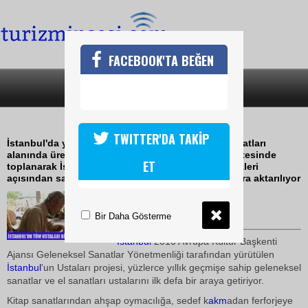
FACEBOOK'TA BEĞEN
SON DAKİKA
KATEGORİLER
İSTANBUL USTALARI PROJESİ
TWITTER'DA TAKİP
İstanbul'da yaşayan, geleneksel sanatlar ve el sanatları
alanında üretim yapan ustaların bilgileri bir web sitesinde
ET
toplanarak İstanbul'un, küçük sanat üretim merkezleri
açısından sahip olduğu zenginlik gelecek kuşaklara aktarılıyor
22 Aralık 2009 / 10:29
TURİZMİN SESİ
Bir Daha Gösterme
İstanbul
2010 Avrupa Kültür Başkenti
Ajansı Geleneksel Sanatlar Yönetmenliği tarafından yürütülen
İstanbul
'un Ustaları projesi, yüzlerce yıllık geçmişe sahip geleneksel
sanatlar ve el sanatları ustalarını ilk defa bir araya getiriyor.
Kitap sanatlarından ahşap oymacılığa, sedef k
akm
adan ferforjeye