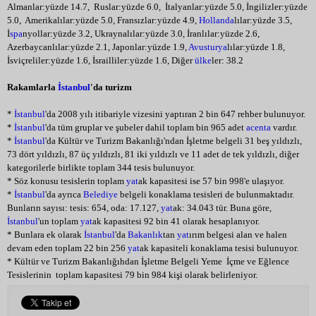
Almanlar:yüzde 14.7,
Ruslar:yüzde 6.0,
İtalyanlar:yüzde 5.0, İngilizler:yüzde
5.0,
Amerikalılar:yüzde 5.0, Fransızlar:yüzde 4.9,
Hollanda
lılar:yüzde 3.5,
İ
spa
nyollar:yüzde 3.2, Ukraynalılar:yüzde 3.0, İranlılar:yüzde 2.6,
Azerbaycanlılar:yüzde 2.1, Japonlar:yüzde 1.9,
Avusturya
lılar:yüzde 1.8,
İsviçreliler:yüzde 1.6, İsrailliler:yüzde 1.6, Diğer
ülke
ler: 38.2
Rakamlarla
İstanbul
'da turizm
*
İstanbul
'da 2008 yılı itibariyle vizesini yaptıran 2 bin 647 rehber bulunuyor.
*
İstanbul
'da tüm gruplar ve şubeler dahil toplam bin 965 adet
acenta
vardır.
*
İstanbul
'da Kültür ve Turizm Bakanlığı'ndan İşletme belgeli 31 beş yıldızlı,
73 dört yıldızlı, 87 üç yıldızlı, 81 iki yıldızlı ve 11 adet de tek yıldızlı, diğer
kategorilerle birlikte toplam 344 tesis bulunuyor.
* Söz konusu tesislerin toplam
yat
ak kapasitesi ise 57 bin 998'e ulaşıyor.
*
İstanbul
'da ayrıca
Belediye
belgeli konaklama tesisleri de bulunmaktadır.
Bunların sayısı: tesis: 654, oda: 17.127,
yat
ak: 34.043 tür. Buna göre,
İstanbul
'un toplam
yat
ak kapasitesi 92 bin 41 olarak hesaplanıyor.
* Bunlara ek olarak
İstanbul
'da
Bakanlık
tan
yat
ırım belgesi alan ve halen
devam eden toplam 22 bin 256
yat
ak kapasiteli konaklama tesisi bulunuyor.
* Kültür ve Turizm Bakanlığıhdan İşletme Belgeli Yeme  İçme ve Eğlence
Tesislerinin
toplam kapasitesi 79 bin 984 kişi olarak belirleniyor.