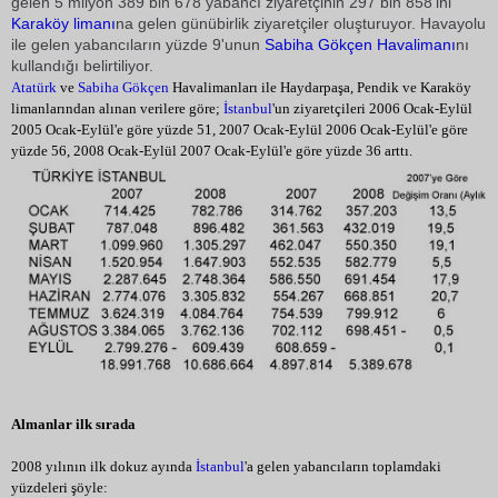
gelen 5 milyon 389 bin 678 yabancı ziyaretçinin 297 bin 858'ini
Karaköy limanı
na gelen günübirlik ziyaretçiler oluşturuyor. Havayolu
ile gelen yabancıların yüzde 9'unun
Sabiha Gökçen
Havalimanı
nı
kullandığı belirtiliyor.
Atatürk
ve
Sabiha Gökçen
Havalimanları ile Haydarpaşa, Pendik ve Karaköy
limanlarından alınan verilere göre;
İstanbul
'un ziyaretçileri
2006 Ocak-Eylül
2005 Ocak-Eylül'e göre yüzde 51, 2007 Ocak-Eylül 2006 Ocak-Eylül'e göre
yüzde 56, 2008 Ocak-Eylül 2007 Ocak-Eylül'e göre yüzde 36 arttı.
Almanlar ilk sırada
2008 yılının ilk dokuz ayında
İstanbul
'a gelen yabancıların toplamdaki
yüzdeleri şöyle: