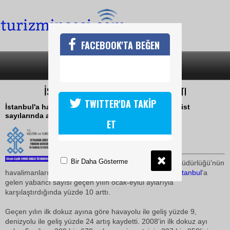
FACEBOOK'TA BEĞEN
SON DAKİKA
KATEGORİLER
İSTABUL'UN EYLÜL ZİYARETİ%10 ARTTI
TWITTER'DA TAKİP
İstanbul'a havalimanı ve limalardan giriş yapan turist
sayılarında artış görüldü
ET
12 Ekim 2008 / 00:32
TURİZMİN SESİ
Bir Daha Gösterme
İstanbul
İl Kültür ve Turizm Müdürlüğü'nün
havalimanları ile limanlardan derlediği bilgilere göre,
İstanbul
'a
gelen yabancı sayısı geçen yılın ocak-eylül aylarıyla
karşılaştırdığında yüzde 10 arttı.
Geçen yılın ilk dokuz ayına göre havayolu ile geliş yüzde 9,
denizyolu ile geliş yüzde 24 artış kaydetti. 2008'in ilk dokuz ayı