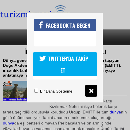
FACEBOOK'TA BEĞEN
SON DAKİKA
KATEGORİLER
İNSANLIK TARİHİNİN EN BÜYÜLÜ MASALI
TWITTER'DA TAKİP
Dünya genelindeki turizm sektörü için büyük önem taşıyan
Doğu Akdeniz Uluslararası Turizm ve Seyahat Fuarı (EMITT),
ET
insanlık tarihinin en büyülü masalı Ürgüp'ü tüm dünyaya
anlatmaya hazırlanıyor
21 Aralık 2008 / 21:50
TURİZMİN SESİ
Bir Daha Gösterme
Lidya Kralı'nın Pers istilasına karşı
Kızılırmak Nehri'ni ikiye bölerek karşı
tarafa geçirdiği ordusuyla koruduğu Ürgüp, EMITT ile tüm
dünya
nın
gözü önüne seriliyor. Tabiat ananın emek emek oluşturduğu,
dünya
da eşi benzeri olmayan Peribacaları ve onların içinde
yüzyıllar boyunca yaşamış insanların ortak masalıdır Ürgüp. Tarihi