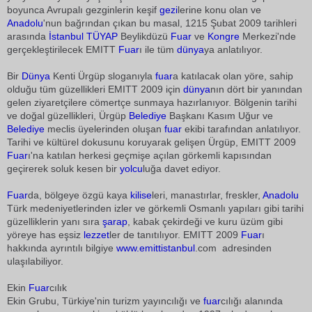
boyunca Avrupalı gezginlerin keşif
gezi
lerine konu olan ve
Anadolu
'nun bağrından çıkan bu masal, 1215 Şubat 2009 tarihleri
arasında
İstanbul
TÜYAP
Beylikdüzü
Fuar
ve
Kongre
Merkezi'nde
gerçekleştirilecek EMITT
Fuar
ı ile tüm
dünya
ya anlatılıyor.
Bir
Dünya
Kenti Ürgüp sloganıyla
fuar
a katılacak olan yöre, sahip
olduğu tüm güzellikleri EMITT 2009 için
dünya
nın dört bir yanından
gelen ziyaretçilere cömertçe sunmaya hazırlanıyor. Bölgenin tarihi
ve doğal güzellikleri, Ürgüp
Belediye
Başkanı Kasım Uğur ve
Belediye
meclis üyelerinden oluşan
fuar
ekibi tarafından anlatılıyor.
Tarihi ve kültürel dokusunu koruyarak gelişen Ürgüp, EMITT 2009
Fuar
ı'na katılan herkesi geçmişe açılan görkemli kapısından
geçirerek soluk kesen bir
yolcu
luğa davet ediyor.
Fuar
da, bölgeye özgü kaya
kilise
leri, manastırlar, freskler,
Anadolu
Türk medeniyetlerinden izler ve görkemli Osmanlı yapıları gibi tarihi
güzelliklerin yanı sıra
şarap
, kabak çekirdeği ve kuru üzüm gibi
yöreye has eşsiz
lezzet
ler de tanıtılıyor. EMITT 2009
Fuar
ı
hakkında ayrıntılı bilgiye
www.emitt
istanbul
.com adresinden
ulaşılabiliyor.
Ekin
Fuar
cılık
Ekin Grubu, Türkiye'nin turizm yayıncılığı ve
fuar
cılığı alanında