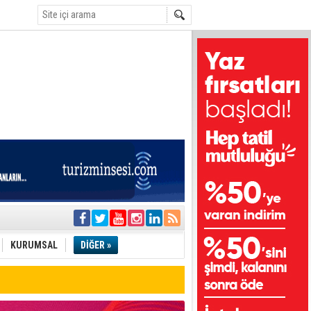
i
olar
KURUMSAL
DİĞER »