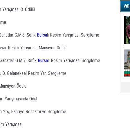
VİD
m Yarışması 3. Ödülü
G
Ş
leme
Sanatlar G.M.8. Şefik
Bursa
lı Resim Yarışması Sergileme
A
Ha
Duvar Resim Yarışması Mansiyon Ödülü
Mi
R
U
 Sanatlar G.M.7. Şefik
Bursa
lı Resim Yarışması Sergileme
Tü
V
lu 3. Geleneksel Resim Yar. Sergileme
D
B
Mansiyon Ödülü
E
m Yarışmasında Ödül
Or
Fİ
m Yrş, Bahriye Ressamı ve Sergileme
O
im Yarışması
Ca