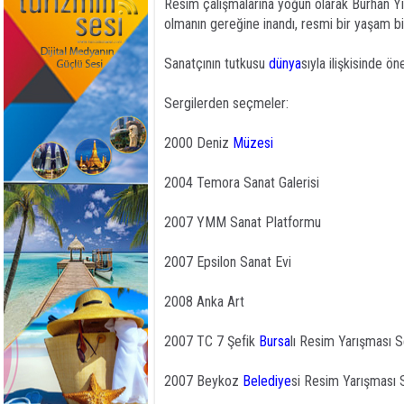
Resim çalışmalarına yoğun olarak Burhan Yıldı
olmanın gereğine inandı, resmi bir yaşam bi
Sanatçının tutkusu
dünya
sıyla ilişkisinde ön
Sergilerden seçmeler:
2000 Deniz
Müzesi
2004 Temora Sanat Galerisi
2007 YMM Sanat Platformu
2007 Epsilon Sanat Evi
2008 Anka Art
2007 TC 7 Şefik
Bursa
lı Resim Yarışması S
2007 Beykoz
Belediye
si Resim Yarışması 