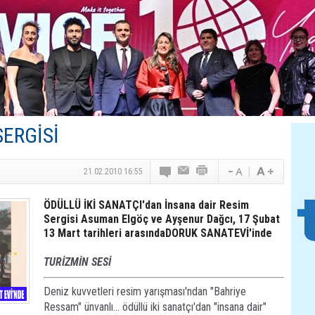
Canovate’den Yeni Nesil Veri Merkezleri
Türk MICE Sektörüne Yeni Fırsatlar
TAV Havalimanları’ndan Yılın İlk Yarısında Rekor
SunExpress’ten Tatil Hamlesi
NG Grup, Domaniç’in Potansiyelini Vurguladı
SERGİSİ
21.02.2010 16:55
ÖDÜLLÜ İKİ SANATÇI'dan İnsana dair Resim
Sergisi Asuman Elgöç ve Ayşenur Dağcı, 17 Şubat 
13 Mart tarihleri arasındaDORUK SANATEVİ'inde
TURİZMİN SESİ
Deniz kuvvetleri resim yarışması'ndan "Bahriye
Ressam" ünvanlı... ödüllü iki sanatçı'dan "insana dair"