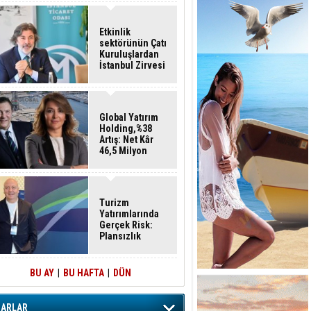
Etkinlik
sektörünün Çatı
Kuruluşlardan
İstanbul Zirvesi
Global Yatırım
Holding,%38
Artış: Net Kâr
46,5 Milyon
Dolar
Turizm
Yatırımlarında
Gerçek Risk:
Plansızlık
BU AY
|
BU HAFTA
|
DÜN
ZARLAR