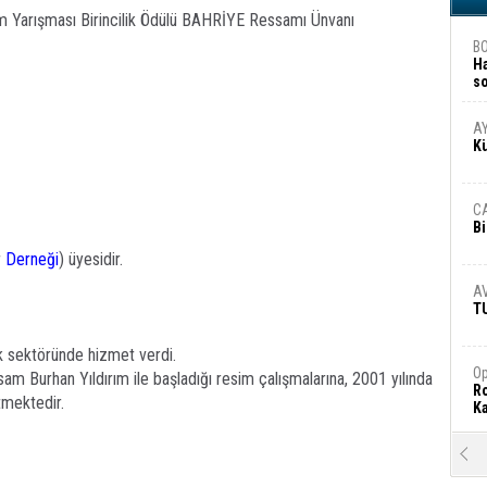
m Yarışması Birincilik Ödülü BAHRİYE Ressamı Ünvanı
B
H
s
A
A
K
C
Bi
r
Derneği
) üyesidir.
A
T
ık sektöründe hizmet verdi.
Op
am Burhan Yıldırım ile başladığı resim çalışmalarına, 2001 yılında
Ro
tmektedir.
Ka
R
Ar