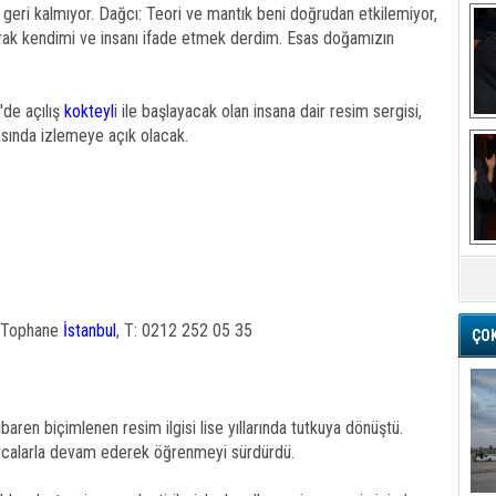
n geri kalmıyor. Dağcı: Teori ve mantık beni doğrudan etkilemiyor,
arak kendimi ve insanı ifade etmek derdim. Esas doğamızın
'de açılış
kokteyl
i ile başlayacak olan insana dair resim sergisi,
Ba
asında izlemeye açık olacak.
M
A Tophane
İstanbul
, T: 0212 252 05 35
ÇO
ibaren biçimlenen resim ilgisi lise yıllarında tutkuya dönüştü.
ocalarla devam ederek öğrenmeyi sürdürdü.