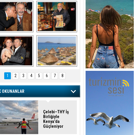
şaran ULUSOY ve 
Avni Ongurlar ile 
Firuz BAĞLIKAYA
TATLI bir muhabbet
URAT DEDEMAN
TATİL
1
2
3
4
5
6
7
8
K OKUNANLAR
Çelebi–THY İş
Birliğiyle
Kenya’da
Güçleniyor