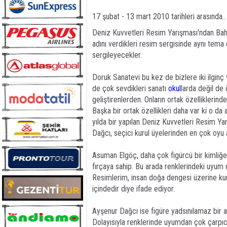
17 şubat - 13 mart 2010 tarihleri arasında.. 
Deniz Kuvvetleri Resim Yarışması'ndan Bah
adını verdikleri resim sergisinde aynı tema
sergileyecekler.
Doruk Sanatevi bu kez de bizlere iki ilgin
de çok sevdikleri sanatı
okul
larda değil de
geliştirenlerden. Onların ortak özelliklerind
Başka bir ortak özellikleri daha var ki o da a
yılda bir yapılan Deniz Kuvvetleri Resim Y
Dağcı, seçici kurul üyelerinden en çok oyu
Asuman Elgöç, daha çok figürcü bir kimliğe
fırçaya sahip. Bu arada renklerindeki uyum d
Resimlerim, insan doğa dengesi üzerine kur
içindedir diye ifade ediyor.
Ayşenur Dağcı ise figüre yadsınılamaz bir 
Dolayısıyla renklerinde uyumdan çok çarpıcıl