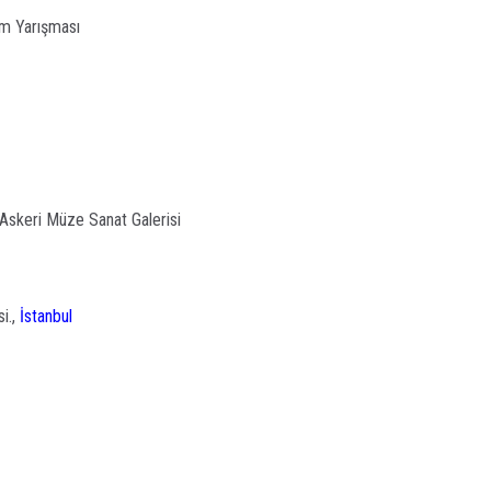
im Yarışması
Ç
T
U
Y
S
D
A
Askeri Müze Sanat Galerisi
Od
ba
K
i.,
İstanbul
Bİ