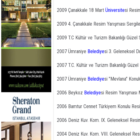
2009 Çanakkale 18 Mart
Üniversite
si Resi
2009 4. Çanakkale Resim Yarışması Sergi
2009 T.C Kültür ve Turizm Bakanlığı Güzel 
2007 Ümraniye
Belediye
si 3. Geleneksel 
2007 T.C. Kültür ve Turizm Bakanlığı Güzel
2007 Ümraniye
Belediye
si "Mevlana" Konu
2006 Beykoz
Belediye
si Resim Yarışması 
2006 Bamtur Cennet Türkiyem Konulu Resi
2006 Deniz Kuv. Kom. IX. Geleneksel Resi
2004 Deniz Kuv. Kom. VIII. Geleneksel Res