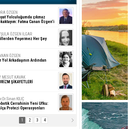
ORA ÖZGEN
ayat Yolculuğumda çıkmaz
okaktayım: Fatma Canan Özgen’i
nıyorum
YŞULA ÖZGEN İLGAR
üllerden Yeşermez Her Şey
ANAN ÖZGEN
r Yol Arkadaşının Ardından
V. MESUT KAVAK
URİZM ŞİKAYETLERİ
r.Dr.Sinan KILIÇ
botik Cerrahinin Yeni Ufku:
lça Protezi Operasyonları
1
2
3
4
AMAZAN BAŞAN
tık Şaşırmayacağız