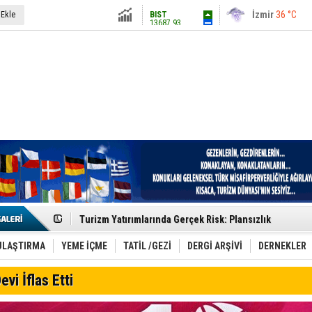
13687.93
İstanbul
31 °C
 Ekle
Altın
6248.13
Antalya
36 °C
Dolar
47.5424
Ankara
28 °C
Euro
54.8042
Etkinlik sektörünün Çatı Kuruluşlardan İstanbul Zirves
Turizm Yatırımlarında Gerçek Risk: Plansızlık
Çelebi–THY İş Birliğiyle Kenya’da Güçleniyor
Global Yatırım Holding,%38 Artış: Net Kâr 46,5 Milyon D
Yabancı Dijital Platformlara Ayrıcalık Yasası
ULAŞTIRMA
YEME İÇME
TATİL /GEZİ
DERGİ ARŞİVİ
DERNEKLER
Tatilsepeti’nden Villa Tatili Modeli
Jolly ile Mezopotamya’ya Yolculuk!
evi İflas Etti
Turizmde maliyet artışı, talep dengelerini sarsıyor
LÖSEV Yaz Okulu’nda Şifa ve Neşe
Turizm geliri ilk 6 ayda 25,7 milyar dolar oldu