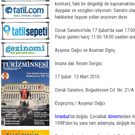
kontrast, faklı bir dinginliği de kapsamakta
duygular ve sezgileri izliyorum. Samimi ol
hakikatine taşıyan yolları arıyorum diyor.
Doruk Sanatevi'nde 17 Şubat'da saat 17:00
Pazar günleri hariç 11:00-18:00 saatleri ar
Ayşenur Dağcı ve Asuman Elgöç
İnsana dair Resim Sergisi
17 Şubat  13 Mart 2010
Doruk Sanatevi, Boğazkesen Cd. No: 21/
Özgeçmiş / Ayşenur Dağcı
İstanbul
'da doğdu. Çocukluk
dönem
inden it
1998'den bu yana tam anlamıyla, değişik h