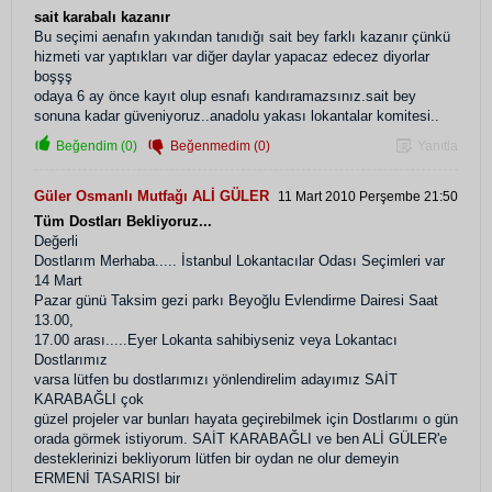
sait karabalı kazanır
Bu seçimi aenafın yakından tanıdığı sait bey farklı kazanır çünkü
hizmeti var yaptıkları var diğer daylar yapacaz edecez diyorlar
boşşş
odaya 6 ay önce kayıt olup esnafı kandıramazsınız.sait bey
sonuna kadar güveniyoruz..anadolu yakası lokantalar komitesi..
Beğendim (0)
Beğenmedim (0)
Yanıtla
Güler Osmanlı Mutfağı ALİ GÜLER
11 Mart 2010 Perşembe 21:50
Tüm Dostları Bekliyoruz...
Değerli
Dostlarım Merhaba..... İstanbul Lokantacılar Odası Seçimleri var
14 Mart
Pazar günü Taksim gezi parkı Beyoğlu Evlendirme Dairesi Saat
13.00,
17.00 arası.....Eyer Lokanta sahibiyseniz veya Lokantacı
Dostlarımız
varsa lütfen bu dostlarımızı yönlendirelim adayımız SAİT
KARABAĞLI çok
güzel projeler var bunları hayata geçirebilmek için Dostlarımı o gün
orada görmek istiyorum. SAİT KARABAĞLI ve ben ALİ GÜLER'e
desteklerinizi bekliyorum lütfen bir oydan ne olur demeyin
ERMENİ TASARISI bir