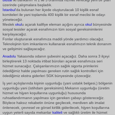
ulusal
iki bankanın % 1 ile 3 oranında hizmet vereceği yeni bir plan
üzerinde çalışmalara başladık.
İstanbul
'da bulunan her ilçede oluşturulacak 10 kişilik esnaf
komiteleri ile yani toplamda 400 kişilik bir esnaf meclisi ile odayı
yöneteceğiz.
Meslek
okul
u açarak kalifiye eleman açığını ayrıca
okul
bünyesinde
sosyal tesisler açarak esnafımızın tüm sosyal gereksinimlerini
karşılayacağız.
Fonlar oluşturarak esnafımıza maddi yönde yardımcı olacağız.
Teknolojinin tüm imkanlarını kullanarak esnafımızın teknik donanım
ve gelişimini sağlayacağız.
Anadolu
Yakasında odanın şubesini açacağız. Daha sonra 3 ilçeyi
birleştirerek 13 noktada irtibat büroları açarak esnafımıza seri
hizmet sunacağız. Çalışanlarımızın sağlık sigorta primlerini
ödediğimiz halde yapılması gereken rutin sağlık kontrolleri için
ödediğimiz ekstra giderleri SGK bünyesinde çözeceğiz.
İş yeri açılışlarında kişinin uygunluğu (yani ustalık belgesi,) bölgenin
uygunluğu yani (istihdam gereksinimi).Mekanın uygunluğu (üretim
hizmet ve hijyen koşullarına uygunluğu) hususunda
ruhsatlandırmanın yapılması için gereken çabayı göstereceğiz.
Böylece haksız rekabetin önüne geçilecek, merdiven altı imalat
önlenecek, çevresel ve görsel kirlilik giderilecek, hijyen koşullarına
uygun yeterli sayıda mekanlar
kaliteli
ve sağlıklı üretim ile hizmet