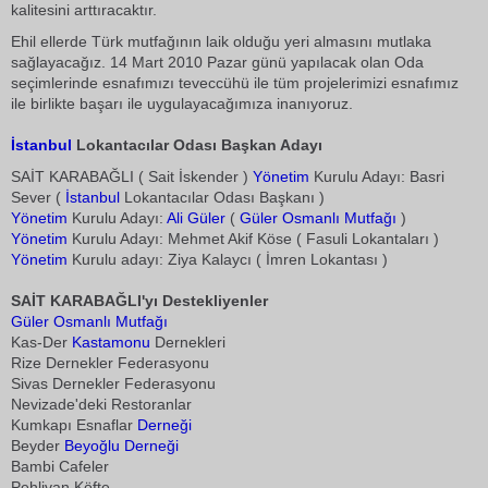
kalitesini arttıracaktır.
Ehil ellerde Türk mutfağının laik olduğu yeri almasını mutlaka
sağlayacağız. 14 Mart 2010 Pazar günü yapılacak olan Oda
seçimlerinde esnafımızı teveccühü ile tüm projelerimizi esnafımız
ile birlikte başarı ile uygulayacağımıza inanıyoruz.
İstanbul
Lokantacılar Odası Başkan Adayı
SAİT KARABAĞLI ( Sait İskender )
Yönetim
Kurulu Adayı: Basri
Sever (
İstanbul
Lokantacılar Odası Başkanı )
Yönetim
Kurulu Adayı:
Ali Güler
(
Güler Osmanlı Mutfağı
)
Yönetim
Kurulu Adayı: Mehmet Akif Köse ( Fasuli Lokantaları )
Yönetim
Kurulu adayı: Ziya Kalaycı ( İmren Lokantası )
SAİT KARABAĞLI'yı Destekliyenler
Güler Osmanlı Mutfağı
Kas-Der
Kastamonu
Dernekleri
Rize Dernekler Federasyonu
Sivas Dernekler Federasyonu
Nevizade'deki Restoranlar
Kumkapı Esnaflar
Derneği
Beyder
Beyoğlu
Derneği
Bambi Cafeler
Pehlivan Köfte