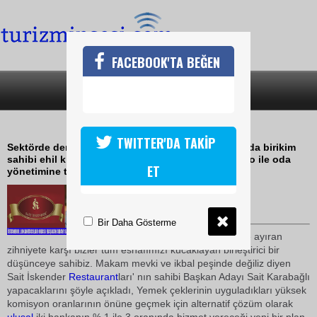
FACEBOOK'TA BEĞEN
SON DAKİKA
KATEGORİLER
İBRE SAİT KARABAĞLI DİYOR
TWITTER'DA TAKİP
Sektörde deneyimli kanun ve mevzuatlar hususunda birikim
sahibi ehil kişilerden oluşan geniş tabanlı bir kadro ile oda
ET
yönetimine talibiz
11 Mart 2010 / 20:58
TURİZMİN SESİ
Bir Daha Gösterme
Sektörümüzü içkili içkisiz diye ayıran
zihniyete karşı bizler tüm esnafımızı kucaklayan birleştirici bir
düşünceye sahibiz. Makam mevki ve ikbal peşinde değiliz diyen
Sait İskender
Restaurant
ları' nın sahibi Başkan Adayı Sait Karabağlı
yapacaklarını şöyle açıkladı, Yemek çeklerinin uyguladıkları yüksek
komisyon oranlarının önüne geçmek için alternatif çözüm olarak