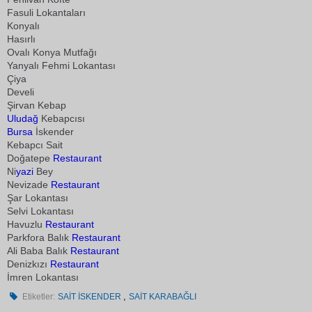
Fasuli Lokantaları
Konyalı
Hasırlı
Ovalı Konya Mutfağı
Yanyalı Fehmi Lokantası
Çiya
Develi
Şirvan Kebap
Uludağ
Kebapcısı
Bursa
İskender
Kebapcı Sait
Doğatepe
Restaurant
Ni
yazi
Bey
Nevizade
Restaurant
Şar Lokantası
Selvi Lokantası
Havuzlu
Restaurant
Parkfora Balık
Restaurant
Ali Baba Balık
Restaurant
Denizkızı
Restaurant
İmren Lokantası
,
Etiketler:
SAİT İSKENDER
SAİT KARABAĞLI