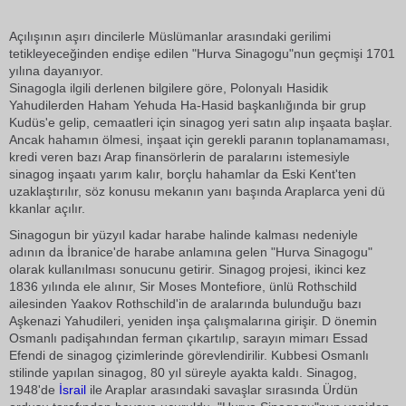
Açılışının aşırı dincilerle Müslümanlar arasındaki gerilimi
tetikleyeceğinden endişe edilen "Hurva Sinagogu"nun geçmişi 1701
yılına dayanıyor.
Sinagogla ilgili derlenen bilgilere göre, Polonyalı Hasidik
Yahudilerden Haham Yehuda Ha-Hasid başkanlığında bir grup
Kudüs'e gelip, cemaatleri için sinagog yeri satın alıp inşaata başlar.
Ancak hahamın ölmesi, inşaat için gerekli paranın toplanamaması,
kredi veren bazı Arap finansörlerin de paralarını istemesiyle
sinagog inşaatı yarım kalır, borçlu hahamlar da Eski Kent'ten
uzaklaştırılır, söz konusu mekanın yanı başında Araplarca yeni dü
kkanlar açılır.
Sinagogun bir yüzyıl kadar harabe halinde kalması nedeniyle
adının da İbranice'de harabe anlamına gelen "Hurva Sinagogu"
olarak kullanılması sonucunu getirir. Sinagog projesi, ikinci kez
1836 yılında ele alınır, Sir Moses Montefiore, ünlü Rothschild
ailesinden Yaakov Rothschild'in de aralarında bulunduğu bazı
Aşkenazi Yahudileri, yeniden inşa çalışmalarına girişir. D önemin
Osmanlı padişahından ferman çıkartılıp, sarayın mimarı Essad
Efendi de sinagog çizimlerinde görevlendirilir. Kubbesi Osmanlı
stilinde yapılan sinagog, 80 yıl süreyle ayakta kaldı. Sinagog,
1948'de
İsrail
ile Araplar arasındaki savaşlar sırasında Ürdün