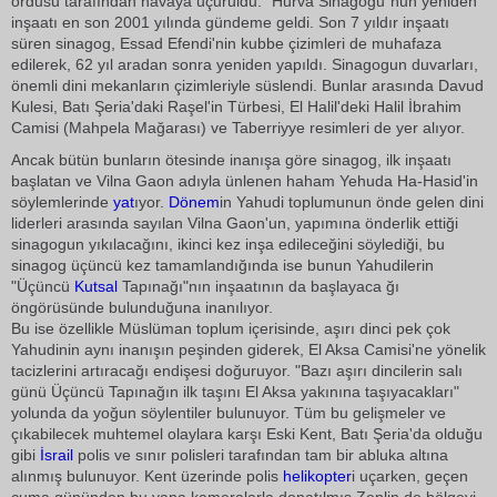
ordusu tarafından havaya uçuruldu. "Hurva Sinagogu"nun yeniden
inşaatı en son 2001 yılında gündeme geldi. Son 7 yıldır inşaatı
süren sinagog, Essad Efendi'nin kubbe çizimleri de muhafaza
edilerek, 62 yıl aradan sonra yeniden yapıldı. Sinagogun duvarları,
önemli dini mekanların çizimleriyle süslendi. Bunlar arasında Davud
Kulesi, Batı Şeria'daki Raşel'in Türbesi, El Halil'deki Halil İbrahim
Camisi (Mahpela Mağarası) ve Taberriyye resimleri de yer alıyor.
Ancak bütün bunların ötesinde inanışa göre sinagog, ilk inşaatı
başlatan ve Vilna Gaon adıyla ünlenen haham Yehuda Ha-Hasid'in
söylemlerinde
yat
ıyor.
Dönem
in Yahudi toplumunun önde gelen dini
liderleri arasında sayılan Vilna Gaon'un, yapımına önderlik ettiği
sinagogun yıkılacağını, ikinci kez inşa edileceğini söylediği, bu
sinagog üçüncü kez tamamlandığında ise bunun Yahudilerin
"Üçüncü
Kutsal
Tapınağı"nın inşaatının da başlayaca ğı
öngörüsünde bulunduğuna inanılıyor.
Bu ise özellikle Müslüman toplum içerisinde, aşırı dinci pek çok
Yahudinin aynı inanışın peşinden giderek, El Aksa Camisi'ne yönelik
tacizlerini artıracağı endişesi doğuruyor. "Bazı aşırı dincilerin salı
günü Üçüncü Tapınağın ilk taşını El Aksa yakınına taşıyacakları"
yolunda da yoğun söylentiler bulunuyor. Tüm bu gelişmeler ve
çıkabilecek muhtemel olaylara karşı Eski Kent, Batı Şeria'da olduğu
gibi
İsrail
polis ve sınır polisleri tarafından tam bir abluka altına
alınmış bulunuyor. Kent üzerinde polis
helikopter
i uçarken, geçen