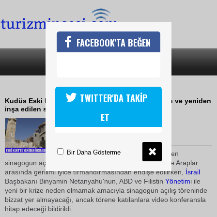
FACEBOOK'TA BEĞEN
SON DAKİKA
KATEGORİLER
HURVA SİNAGOGU AÇILIYOR
TWITTER'DA TAKİP
Kudüs Eski Kent'te geçmişi 1700'lü yıllara dayanan ve yeniden
inşa edilen sinagog yarın hizmete açılıyor
ET
15 Mart 2010 / 09:34
TURİZMİN SESİ
Bir Daha Gösterme
"Hurva Sinagogu" adıyla bilinen
sinagogun açılışının Eski Kent'te İsrailli aşırı sağcılar ve Araplar
arasında gerilimi iyice tırmandırmasından endişe edilirken,
İsrail
Başbakanı Binyamin Netanyahu'nun, ABD ve Filistin
Yönetim
i ile
yeni bir krize neden olmamak amacıyla sinagogun açılış töreninde
bizzat yer almayacağı, ancak törene katılanlara video konferansla
hitap edeceği bildirildi.