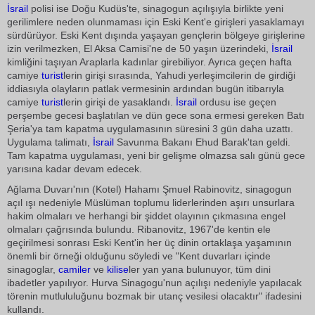
İsrail
polisi ise Doğu Kudüs'te, sinagogun açılışıyla birlikte yeni
gerilimlere neden olunmaması için Eski Kent'e girişleri yasaklamayı
sürdürüyor. Eski Kent dışında yaşayan gençlerin bölgeye girişlerine
izin verilmezken, El Aksa Camisi'ne de 50 yaşın üzerindeki,
İsrail
kimliğini taşıyan Araplarla kadınlar girebiliyor. Ayrıca geçen hafta
camiye
turist
lerin girişi sırasında, Yahudi yerleşimcilerin de girdiği
iddiasıyla olayların patlak vermesinin ardından bugün itibarıyla
camiye
turist
lerin girişi de yasaklandı.
İsrail
ordusu ise geçen
perşembe gecesi başlatılan ve dün gece sona ermesi gereken Batı
Şeria'ya tam kapatma uygulamasının süresini 3 gün daha uzattı.
Uygulama talimatı,
İsrail
Savunma Bakanı Ehud Barak'tan geldi.
Tam kapatma uygulaması, yeni bir gelişme olmazsa salı günü gece
yarısına kadar devam edecek.
Ağlama Duvarı'nın (Kotel) Hahamı Şmuel Rabinovitz, sinagogun
açıl ışı nedeniyle Müslüman toplumu liderlerinden aşırı unsurlara
hakim olmaları ve herhangi bir şiddet olayının çıkmasına engel
olmaları çağrısında bulundu. Ribanovitz, 1967'de kentin ele
geçirilmesi sonrası Eski Kent'in her üç dinin ortaklaşa yaşamının
önemli bir örneği olduğunu söyledi ve "Kent duvarları içinde
sinagoglar,
camiler
ve
kilise
ler yan yana bulunuyor, tüm dini
ibadetler yapılıyor. Hurva Sinagogu'nun açılışı nedeniyle yapılacak
törenin mutlululuğunu bozmak bir utanç vesilesi olacaktır" ifadesini
kullandı.