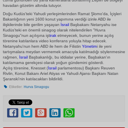
cuma gününden bu yana kameralarla donatılmış Zeplin de bölgeyi
havadan gözetim altında tutuyor.
Doğu Kudüs'teki Yahudi yerleşimlerinden Ramat Şlomo'da, İçişleri
Bakanlığının yeni 1600 konut yapımına verdiği izinle ABD ile
ilişkilerinde bile gerilim yaşayan
İsrail
Başbakanı Netanyahu ise
Kudüs'teki en önemli sinagog olarak nitelendirilen "Huvra
Sinagogu"nun açılışına işt
irak
etmeyecek, bunun yerine açılış
törenine katılanlara video konferans yoluyla hitap edecek.
Netanyahu'nun hem ABD ile hem de Filistin
Yönetim
i ile yeni
tartışmalara meydan vermemek amacıyla katılmadığı söylenmesine
rağmen,
İsrail
Başbakanlığı, bu iddialar yerine, Başbakan'ın
katılamama gerekçesi olarak yoğun gündemini gösterdi.
Açılış törenine, Knesset (
İsrail
parlamentosu) Başkanı Reuven
Rivlin, Konut Bakanı Ariel Atiyas ve Yahudi Ajansı Başkanı Natan
Şaranski'nin katılacakları bildirildi.
Etiketler:
Hurva Sinagogu