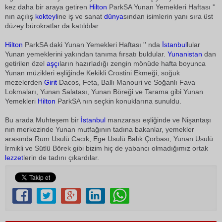
kez daha bir araya getiren 
Hilton
ParkSA Yunan Yemekleri Haftası ''
nın açılış
kokteyl
ine iş ve sanat
dünya
sından isimlerin yanı sıra üst
düzey bürokratlar da katıldılar.
Hilton
ParkSA daki Yunan Yemekleri Haftası '' nda
İstanbul
lular
Yunan yemeklerini yakından tanıma fırsatı buldular.
Yunanistan
dan
getirilen özel
aşçı
ların hazırladığı zengin mönüde hafta boyunca
Yunan müzikleri eşliğinde Kekikli Crostini Ekmeği, soğuk
mezelerden
Girit
Dacos, Feta, Ballı Manouri ve Soğanlı Fava
Lokmaları, Yunan Salatası, Yunan Böreği ve Tarama gibi Yunan
Yemekleri
Hilton
ParkSA nın seçkin konuklarına sunuldu.
Bu arada Muhteşem bir
İstanbul
manzarası eşliğinde ve Nişantaşı
nın merkezinde Yunan mutfağının tadına bakanlar, yemekler
arasında Rum Usulü Cacık, Ege Usulü Balık Çorbası, Yunan Usulü
İrmikli ve Sütlü Börek gibi bizim hiç de yabancı olmadığımız ortak
lezzet
lerin de tadını çıkardılar.