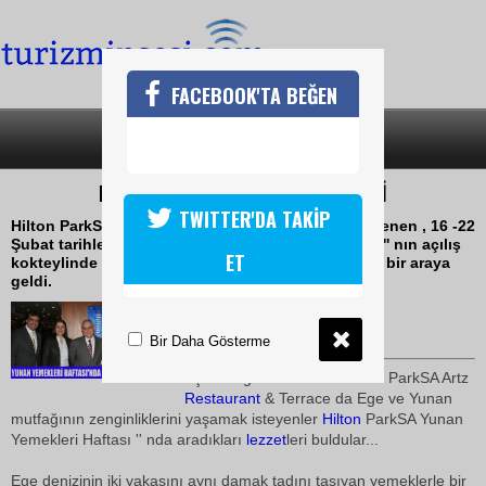
FACEBOOK'TA BEĞEN
SON DAKİKA
KATEGORİLER
HİLTON PARKSA'DA YUNAN YEMEKLERİ
TWITTER'DA TAKİP
Hilton ParkSA Artz Restaurant & Terrace da düzenlenen , 16 -22
Şubat tarihleri arasındaki Yunan Yemekleri Haftası '' nın açılış
ET
kokteylinde iş ve sanat dünyasının önemli isimleri bir araya
geldi.
18 Şubat 2009 / 22:17
TURİZMİN SESİ
Bir Daha Gösterme
Eşsiz Boğaz manzaralı
Hilton
ParkSA Artz
Restaurant
& Terrace da Ege ve Yunan
mutfağının zenginliklerini yaşamak isteyenler 
Hilton
ParkSA Yunan
Yemekleri Haftası '' nda aradıkları
lezzet
leri buldular...
Ege denizinin iki yakasını aynı damak tadını taşıyan yemeklerle bir