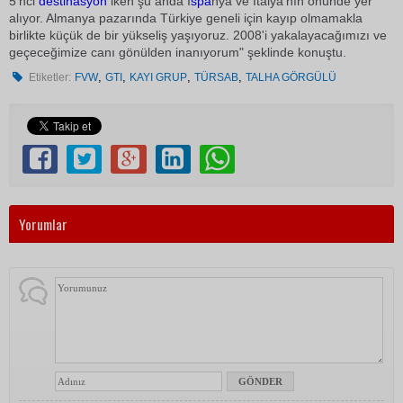
5'nci
destinasyon
iken şu anda İ
spa
nya ve İtalya'nın önünde yer
alıyor. Almanya pazarında Türkiye geneli için kayıp olmamakla
birlikte küçük de bir yükseliş yaşıyoruz. 2008'i yakalayacağımızı ve
geçeceğimize canı gönülden inanıyorum" şeklinde konuştu.
,
,
,
,
Etiketler:
FVW
GTI
KAYI GRUP
TÜRSAB
TALHA GÖRGÜLÜ
Yorumlar