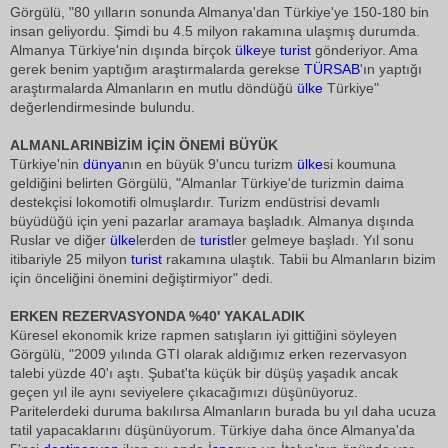
Görgülü, "80 yılların sonunda Almanya'dan Türkiye'ye 150-180 bin
insan geliyordu. Şimdi bu 4.5 milyon rakamına ulaşmış durumda.
Almanya Türkiye'nin dışında birçok
ülke
ye
turist
gönderiyor. Ama
gerek benim yaptığım araştırmalarda gerekse
TÜRSAB
'ın yaptığı
araştırmalarda Almanların en mutlu döndüğü
ülke
Türkiye"
değerlendirmesinde bulundu.
ALMANLARINBİZİM İÇİN ÖNEMİ BÜYÜK
Türkiye'nin
dünya
nın en büyük 9'uncu turizm
ülke
si koumuna
geldiğini belirten Görgülü, "Almanlar Türkiye'de turizmin daima
destekçisi lokomotifi olmuşlardır. Turizm endüstrisi devamlı
büyüdüğü için yeni pazarlar aramaya başladık. Almanya dışında
Ruslar ve diğer
ülke
lerden de
turist
ler gelmeye başladı. Yıl sonu
itibariyle 25 milyon
turist
rakamına ulaştık. Tabii bu Almanların bizim
için önceliğini önemini değiştirmiyor" dedi.
ERKEN REZERVASYONDA %40' YAKALADIK
Küresel ekonomik krize rapmen satışların iyi gittiğini söyleyen
Görgülü, "2009 yılında GTI olarak aldığımız erken rezervasyon
talebi yüzde 40'ı aştı. Şubat'ta küçük bir düşüş yaşadık ancak
geçen yıl ile aynı seviyelere çıkacağımızı düşünüyoruz.
Paritelerdeki duruma bakılırsa Almanların burada bu yıl daha ucuza
tatil yapacaklarını düşünüyorum. Türkiye daha önce Almanya'da