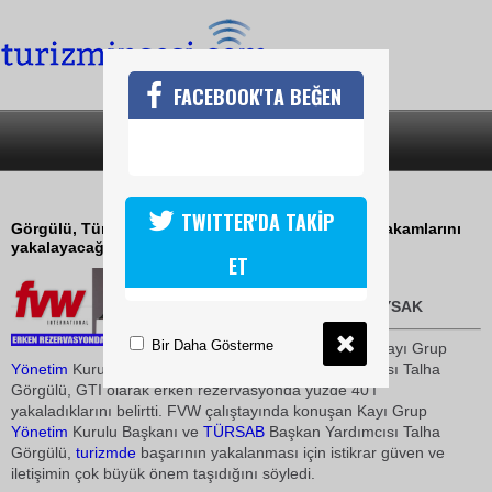
FACEBOOK'TA BEĞEN
SON DAKİKA
KATEGORİLER
GÖRGÜLÜ, 2008'İ AŞARIZ
TWITTER'DA TAKİP
Görgülü, Türkiye'nin 2009 yılında bir önceki yılın rakamlarını
yakalayacağını hatta üzerine çıkacağını söyledi.
ET
30 Mart 2009 / 17:08
TURİZMİN SESİ-DERYA DUYSAK
Bir Daha Gösterme
FVW çalıştayında konuşan Kayı Grup
Yönetim
Kurulu Başkanı ve
TÜRSAB
Başkan Yardımcısı Talha
Görgülü, GTI olarak erken rezervasyonda yüzde 40'ı
yakaladıklarını belirtti. FVW çalıştayında konuşan Kayı Grup
Yönetim
Kurulu Başkanı ve
TÜRSAB
Başkan Yardımcısı Talha
Görgülü,
turizmde
başarının yakalanması için istikrar güven ve
iletişimin çok büyük önem taşıdığını söyledi.