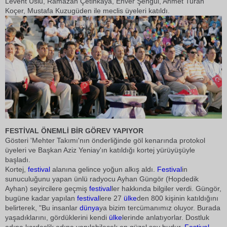
Levent Uslu, Ramazan Çetinkaya, Enver Şengül, Ahmet Turan
Koçer, Mustafa Kuzugüden ile meclis üyeleri katıldı.
FESTİVAL ÖNEMLİ BİR GÖREV YAPIYOR
Gösteri 'Mehter Takımı'nın önderliğinde göl kenarında protokol
üyeleri ve Başkan Aziz Yeniay'ın katıldığı kortej yürüyüşüyle
başladı.
Kortej,
festival
alanına gelince yoğun alkış aldı.
Festival
in
sunuculuğunu yapan ünlü radyocu Ayhan Güngör (Hopdedik
Ayhan) seyircilere geçmiş
festival
ler hakkında bilgiler verdi. Güngör,
bugüne kadar yapılan
festival
lere 27
ülke
den 800 kişinin katıldığını
belirterek, "Bu insanlar
dünya
ya bizim tercümanımız oluyor. Burada
yaşadıklarını, gördüklerini kendi
ülke
lerinde anlatıyorlar. Dostluk