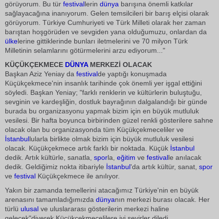
görüyorum. Bu tür
festival
lerin
dünya
barışına önemli katkılar
sağlayacağına inanıyorum. Gelen temsilcileri bir barış elçisi olarak
görüyorum. Türkiye Cumhuriyeti ve Türk Milleti olarak her zaman
barıştan hoşgörüden ve sevgiden yana olduğumuzu, onlardan da
ülke
lerine gittiklerinde bunları iletmelerini ve 70 milyon Türk
Milletinin selamlarını götürmelerini arzu ediyorum..."
KÜÇÜKÇEKMECE
DÜNYA
MERKEZİ OLACAK
Başkan Aziz Yeniay da
festival
de yaptığı konuşmada
Küçükçekmece'nin insanlık tarihinde çok önemli yer işgal ettiğini
söyledi. Başkan Yeniay; "farklı renklerin ve kültürlerin buluştuğu,
sevginin ve kardeşliğin, dostluk bayrağının dalgalandığı bir günde
burada bu organizasyonu yapmak bizim için en büyük mutluluk
vesilesi. Bir hafta boyunca birbirinden güzel renkli gösterilere sahne
olacak olan bu organizasyonda tüm Küçükçekmeceliler ve
İstanbul
lularla birlikte olmak bizim için büyük mutluluk vesilesi
olacak. Küçükçekmece artık farklı bir noktada. Küçük
İstanbul
dedik. Artık kültürle, sanatla,
spor
la,
eğitim
ve
festival
le anılacak
dedik. Geldiğimiz nokta itibariyle
İstanbul
'da artık kültür, sanat,
spor
ve
festival
Küçükçekmece ile anılıyor.
Yakın bir zamanda temellerini atacağımız Türkiye'nin en büyük
arenasını tamamladığımızda
dünya
nın merkezi burası olacak. Her
türlü
ulusal
ve uluslararası gösterilerin merkezi haline
gelecek"diyerek Küçükçekmecelilere iyi seyirler diledi.