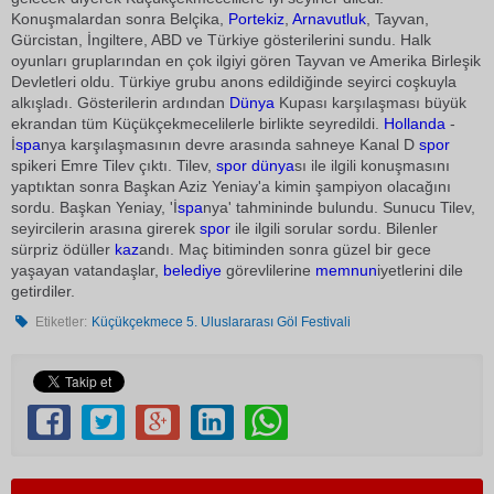
Konuşmalardan sonra Belçika,
Portekiz
,
Arnavutluk
, Tayvan,
Gürcistan, İngiltere, ABD ve Türkiye gösterilerini sundu. Halk
oyunları gruplarından en çok ilgiyi gören Tayvan ve Amerika Birleşik
Devletleri oldu. Türkiye grubu anons edildiğinde seyirci coşkuyla
alkışladı. Gösterilerin ardından
Dünya
Kupası karşılaşması büyük
ekrandan tüm Küçükçekmecelilerle birlikte seyredildi.
Hollanda
-
İ
spa
nya karşılaşmasının devre arasında sahneye Kanal D
spor
spikeri Emre Tilev çıktı. Tilev,
spor
dünya
sı ile ilgili konuşmasını
yaptıktan sonra Başkan Aziz Yeniay'a kimin şampiyon olacağını
sordu. Başkan Yeniay, 'İ
spa
nya' tahmininde bulundu. Sunucu Tilev,
seyircilerin arasına girerek
spor
ile ilgili sorular sordu. Bilenler
sürpriz ödüller
kaz
andı. Maç bitiminden sonra güzel bir gece
yaşayan vatandaşlar,
belediye
görevlilerine
memnun
iyetlerini dile
getirdiler.
Etiketler:
Küçükçekmece 5. Uluslararası Göl Festivali