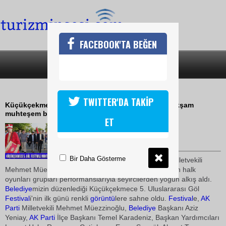
FACEBOOK'TA BEĞEN
SON DAKİKA
KATEGORİLER
GÖL KENARINDA MUHTEŞEM GÖSTERİ
TWITTER'DA TAKİP
Küçükçekmece 5. Uluslararası Göl Festivali dün akşam
muhteşem bir gösteriyle başladı
ET
12 Temmuz 2010 / 14:52
TURİZMİN SESİ
Bir Daha Gösterme
Festival
e
İstanbul
Ak Parti
Milletvekili
Mehmet Müezzinoğlu da konuk olarak katıldı. 8
ülke
nin halk
oyunları grupları performanslarıyla seyircilerden yoğun alkış aldı.
Belediye
mizin düzenlediği Küçükçekmece 5. Uluslararası Göl
Festival
i'nin ilk günü renkli
görüntü
lere sahne oldu.
Festival
e,
AK
Parti
Milletvekili Mehmet Müezzinoğlu,
Belediye
Başkanı Aziz
Yeniay,
AK Parti
İlçe Başkanı Temel Karadeniz, Başkan Yardımcıları