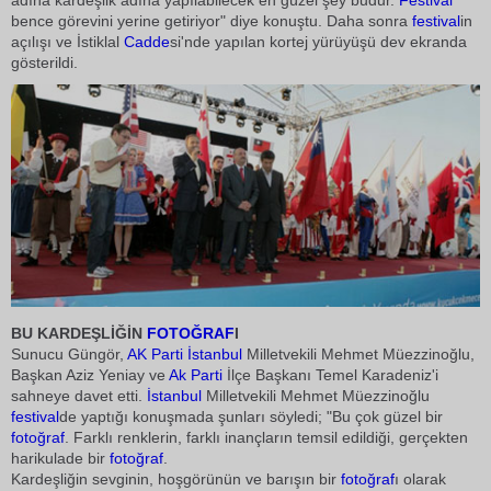
adına kardeşlik adına yapılabilecek en güzel şey budur.
Festival
bence görevini yerine getiriyor" diye konuştu. Daha sonra
festival
in
açılışı ve İstiklal
Cadde
si'nde yapılan kortej yürüyüşü dev ekranda
gösterildi.
BU KARDEŞLİĞİN
FOTOĞRAF
I
Sunucu Güngör,
AK Parti
İstanbul
Milletvekili Mehmet Müezzinoğlu,
Başkan Aziz Yeniay ve
Ak Parti
İlçe Başkanı Temel Karadeniz'i
sahneye davet etti.
İstanbul
Milletvekili Mehmet Müezzinoğlu
festival
de yaptığı konuşmada şunları söyledi; "Bu çok güzel bir
fotoğraf
. Farklı renklerin, farklı inançların temsil edildiği, gerçekten
harikulade bir
fotoğraf
.
Kardeşliğin sevginin, hoşgörünün ve barışın bir
fotoğraf
ı olarak