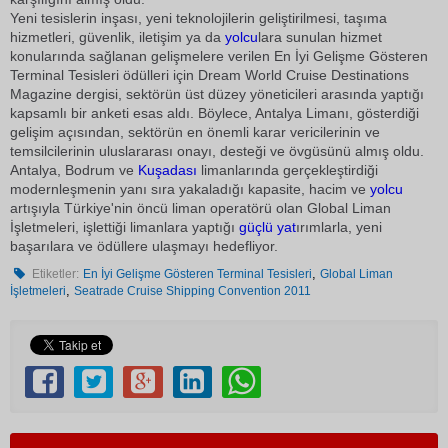
Yeni tesislerin inşası, yeni teknolojilerin geliştirilmesi, taşıma
hizmetleri, güvenlik, iletişim ya da
yolcu
lara sunulan hizmet
konularında sağlanan gelişmelere verilen En İyi Gelişme Gösteren
Terminal Tesisleri ödülleri için Dream World Cruise Destinations
Magazine dergisi, sektörün üst düzey yöneticileri arasında yaptığı
kapsamlı bir anketi esas aldı. Böylece, Antalya Limanı, gösterdiği
gelişim açısından, sektörün en önemli karar vericilerinin ve
temsilcilerinin uluslararası onayı, desteği ve övgüsünü almış oldu.
Antalya, Bodrum ve
Kuşadası
limanlarında gerçekleştirdiği
modernleşmenin yanı sıra yakaladığı kapasite, hacim ve
yolcu
artışıyla Türkiye'nin öncü liman operatörü olan Global Liman
İşletmeleri, işlettiği limanlara yaptığı
güçlü
yat
ırımlarla, yeni
başarılara ve ödüllere ulaşmayı hedefliyor.
,
Etiketler:
En İyi Gelişme Gösteren Terminal Tesisleri
Global Liman
,
İşletmeleri
Seatrade Cruise Shipping Convention 2011