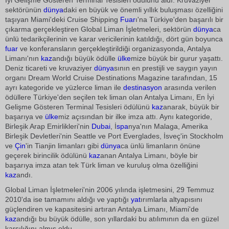
İyi Gelişme Gösteren Terminal Tesisleri ödülünü aldı. Kruvaziyer
sektörünün
dünya
daki en büyük ve önemli yıllık buluşması özelliğini
taşıyan Miami'deki Cruise Shipping
Fuar
ı'na Türkiye'den başarılı bir
çıkarma gerçekleştiren Global Liman İşletmeleri, sektörün
dünya
ca
ünlü tedarikçilerinin ve karar vericilerinin katıldığı, dört gün boyunca
fuar
ve konferansların gerçekleştirildiği organizasyonda, Antalya
Limanı'nın
kaz
andığı büyük ödülle
ülke
mize büyük bir gurur yaşattı.
Deniz ticareti ve kruvaziyer
dünya
sının en prestijli ve saygın yayın
organı Dream World Cruise Destinations Magazine tarafından, 15
ayrı kategoride ve yüzlerce liman ile
destinasyon
arasında verilen
ödüllere Türkiye'den seçilen tek liman olan Antalya Limanı, En İyi
Gelişme Gösteren Terminal Tesisleri ödülünü
kaz
anarak, büyük bir
başarıya ve
ülke
miz açısından bir ilke imza attı. Aynı kategoride,
Birleşik Arap Emirlikleri'nin
Dubai
, İ
spa
nya'nın Malaga, Amerika
Birleşik Devletleri'nin Seattle ve Port Everglades, İsveç'in Stockholm
ve
Çin
'in Tianjin limanları gibi
dünya
ca ünlü limanların önüne
geçerek birincilik ödülünü
kaz
anan Antalya Limanı, böyle bir
başarıya imza atan tek Türk liman ve kuruluş olma özelliğini
kaz
andı.
Global Liman İşletmeleri'nin 2006 yılında işletmesini, 29 Temmuz
2010'da ise tamamını aldığı ve yaptığı
yat
ırımlarla altyapısını
güçlendiren ve kapasitesini artıran Antalya Limanı, Miami'de
kaz
andığı bu büyük ödülle, son yıllardaki bu atılımının da en güzel
karşılığını almış oldu.