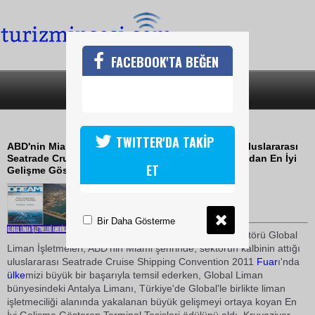
FACEBOOK'TA BEĞEN
SON DAKİKA
KATEGORİLER
GLOBAL LİMAN İŞLETMELERİNE ÖDÜL
TWITTER'DA TAKİP
ABD'nin Miami şehrinde, sektörün kalbinin attığı uluslararası
Seatrade Cruise Shipping Convention 2011 Fuarı'ndan En İyi
ET
Gelişme Gösteren Terminal Tesisleri ödülünü aldı
31 Mart 2011 / 15:55
TURİZMİN SESİ
Bir Daha Gösterme
Türkiye'nin öncü liman operatörü Global
Liman İşletmeleri, ABD'nin Miami şehrinde, sektörün kalbinin attığı
uluslararası Seatrade Cruise Shipping Convention 2011
Fuar
ı'nda
ülke
mizi büyük bir başarıyla temsil ederken, Global Liman
bünyesindeki Antalya Limanı, Türkiye'de Global'le birlikte liman
işletmeciliği alanında yakalanan büyük gelişmeyi ortaya koyan En