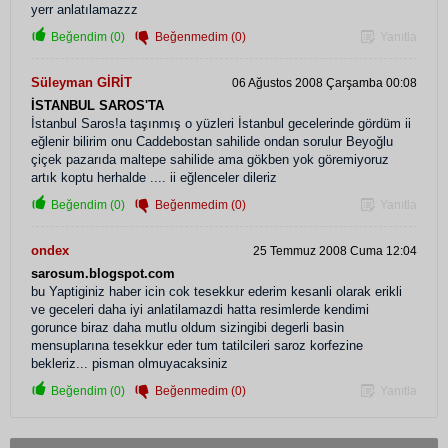
yerr anlatılamazzz
Beğendim (0)
Beğenmedim (0)
Yanıtla
Süleyman GİRİT
06 Ağustos 2008 Çarşamba 00:08
İSTANBUL SAROS'TA
İstanbul Saros!a taşınmış o yüzleri İstanbul gecelerinde gördüm ii
eğlenir bilirim onu Caddebostan sahilide ondan sorulur Beyoğlu
çiçek pazarıda maltepe sahilide ama gökben yok göremiyoruz
artık koptu herhalde .... ii eğlenceler dileriz
Beğendim (0)
Beğenmedim (0)
Yanıtla
ondex
25 Temmuz 2008 Cuma 12:04
sarosum.blogspot.com
bu Yaptiginiz haber icin cok tesekkur ederim kesanli olarak erikli
ve geceleri daha iyi anlatilamazdi hatta resimlerde kendimi
gorunce biraz daha mutlu oldum sizingibi degerli basin
mensuplarına tesekkur eder tum tatilcileri saroz korfezine
bekleriz... pisman olmuyacaksiniz
Beğendim (0)
Beğenmedim (0)
Yanıtla