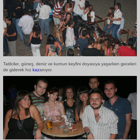
Tatilciler, güneş, deniz ve kumun keyfini doyasıya yaşarken geceleri
de giderek hız
kaz
anıyor.