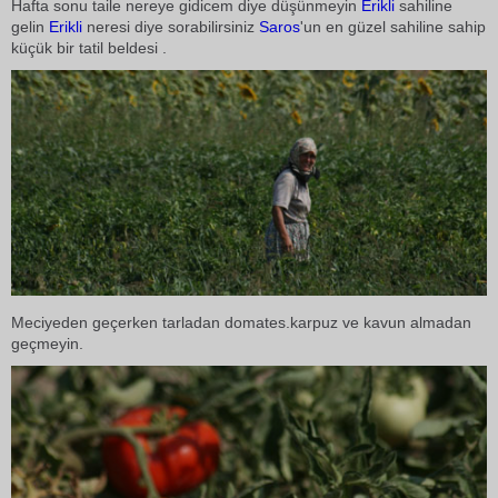
Hafta sonu taile nereye gidicem diye düşünmeyin
Erikli
sahiline
gelin
Erikli
neresi diye sorabilirsiniz
Saros
'un en güzel sahiline sahip
küçük bir tatil beldesi .
Meciyeden geçerken tarladan domates.karpuz ve kavun almadan
geçmeyin.