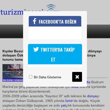
FACEBOOK'TA BEĞEN
SON DAKİKA
KATEGORİLER
DÜNYA TURU TAMAMLANIYOR
TWITTER'DA TAKİP
Kıyılar Bozulmasın, denizler temiz kasın sloganıyla dünyayı
dolaşan Özkan Gülkaynak 2006 yılında başladığı dünya
ET
turunu tamamlıyor
16 Haziran 2009 / 14:04
TURİZMİN SESİ
Bir Daha Gösterme
17 Haziran 2009 tarihinde
Milta
Bodrum
Marina'ya giriş yapacak olan Gülkaynak için
Milta
Marina içerisinde
karşılama töreni düzenlenecek.
2006-2009 yılları arasında "Kayıtsız III" adlı teknesi ile
dünya
yı
dolaşan Özkan Gülkaynak, 1965 yılında
İzmir
'de doğdu. Küçük
yaşlarda denizciliğe başlayan ve solo
yat
çılık konusunda kendisini