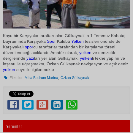
Koyu bir Karşıyaka taraftarı olan Gülkaynak' a 1 Temmuz Kabotaj
Bayramında Karşıyaka
Spor
Kulübü
Yelken
tesisleri önünde de
Karşıyakalı
spor
cu taraftarlar tarafından bir karşılama töreni
düzenleneceği açıklandı. Amatör olarak,
yelken
ve denizcilik
dergilerinde
yazı
ları yer alan Gülkaynak,
yelken
li tekne yapımı ve
inşaatı ile uğraşmakta, Özkan Gülkaynak navigasyon ve açık deniz
yelken
seyri ile ilgilenmekte.
,
Etiketler:
Milta Bodrum Marina
Özkan Gülkaynak
Yorumlar