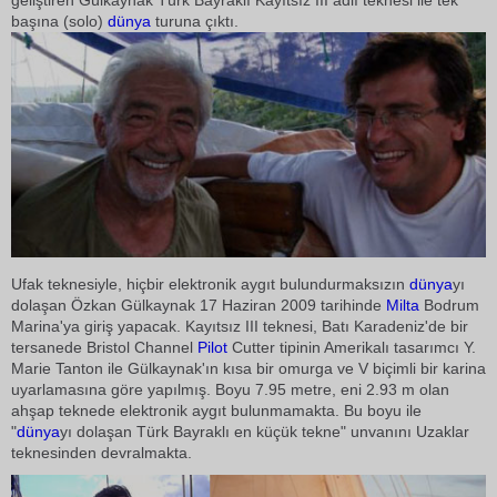
geliştiren Gülkaynak Türk Bayraklı Kayıtsız III adlı teknesi ile tek
başına (solo)
dünya
turuna çıktı.
Ufak teknesiyle, hiçbir elektronik aygıt bulundurmaksızın
dünya
yı
dolaşan Özkan Gülkaynak 17 Haziran 2009 tarihinde
Milta
Bodrum
Marina'ya giriş yapacak. Kayıtsız III teknesi, Batı Karadeniz'de bir
tersanede Bristol Channel
Pilot
Cutter tipinin Amerikalı tasarımcı Y.
Marie Tanton ile Gülkaynak'ın kısa bir omurga ve V biçimli bir karina
uyarlamasına göre yapılmış. Boyu 7.95 metre, eni 2.93 m olan
ahşap teknede elektronik aygıt bulunmamakta. Bu boyu ile
"
dünya
yı dolaşan Türk Bayraklı en küçük tekne" unvanını Uzaklar
teknesinden devralmakta.