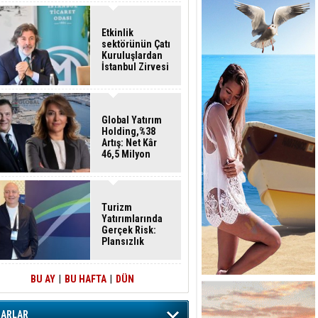
Etkinlik
sektörünün Çatı
Kuruluşlardan
İstanbul Zirvesi
Global Yatırım
Holding,%38
Artış: Net Kâr
46,5 Milyon
Dolar
Turizm
Yatırımlarında
Gerçek Risk:
Plansızlık
BU AY
|
BU HAFTA
|
DÜN
ZARLAR