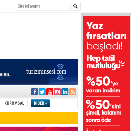
i
olar
KURUMSAL
DİĞER »