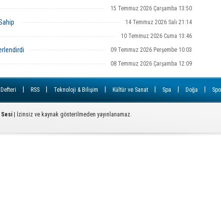
15 Temmuz 2026 Çarşamba 13:50
 Sahip
14 Temmuz 2026 Salı 21:14
Ç
T
10 Temmuz 2026 Cuma 13:46
U
rlendirdi
09 Temmuz 2026 Perşembe 10:03
Y
08 Temmuz 2026 Çarşamba 12:09
S
D
|
|
|
|
|
|
 Defteri
RSS
Teknoloji & Bilişim
Kültür ve Sanat
Spa
Doğa
Spo
A
Od
ba
 Sesi
| İzinsiz ve kaynak gösterilmeden yayınlanamaz.
K
Bİ