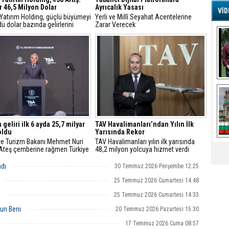
r 46,5 Milyon Dolar
Ayrıcalık Yasası
VİD
 Yatırım Holding, güçlü büyümeyi
Yerli ve Millî Seyahat Acentelerine
G
ü dolar bazında gelirlerini
Zarar Verecek
Ş
18, FAVÖK’ünü yüzde 21 artırdı
A
Ha
Mi
R
U
Tü
V
 geliri ilk 6 ayda 25,7 milyar
TAV Havalimanları’ndan Yılın İlk
oldu
Yarısında Rekor
D
 ve Turizm Bakanı Mehmet Nuri
TAV Havalimanları yılın ilk yarısında
B
"Ateş çemberine rağmen Türkiye
48,2 milyon yolcuya hizmet verdi
E
e istikrarını korudu"
adı
30 Temmuz 2026 Perşembe 12:25
Or
25 Temmuz 2026 Cumartesi 14:48
Fİ
i
25 Temmuz 2026 Cumartesi 14:33
un Beni
20 Temmuz 2026 Pazartesi 15:30
O
Ca
17 Temmuz 2026 Cuma 08:57