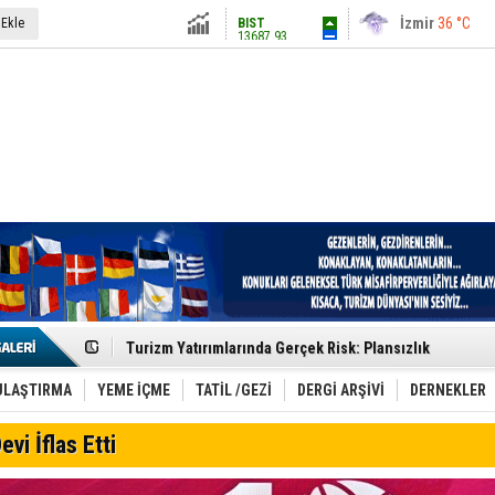
13687.93
İstanbul
31 °C
 Ekle
Altın
6248.13
Antalya
36 °C
Dolar
47.5424
Ankara
28 °C
Euro
54.8042
Etkinlik sektörünün Çatı Kuruluşlardan İstanbul Zirves
Turizm Yatırımlarında Gerçek Risk: Plansızlık
Çelebi–THY İş Birliğiyle Kenya’da Güçleniyor
Global Yatırım Holding,%38 Artış: Net Kâr 46,5 Milyon D
Yabancı Dijital Platformlara Ayrıcalık Yasası
ULAŞTIRMA
YEME İÇME
TATİL /GEZİ
DERGİ ARŞİVİ
DERNEKLER
Tatilsepeti’nden Villa Tatili Modeli
Jolly ile Mezopotamya’ya Yolculuk!
evi İflas Etti
Turizmde maliyet artışı, talep dengelerini sarsıyor
LÖSEV Yaz Okulu’nda Şifa ve Neşe
Turizm geliri ilk 6 ayda 25,7 milyar dolar oldu