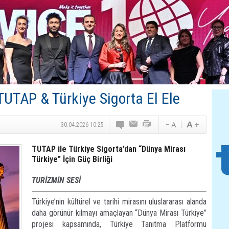
Canovate’den Yeni Nesil Veri Merkezleri
Türk MICE Sektörüne Yeni Fırsatlar
TAV Havalimanları’ndan Yılın İlk Yarısında Rekor
SunExpress’ten Tatil Hamlesi
NG Grup, Domaniç’in Potansiyelini Vurguladı
TUTAP & Türkiye Sigorta El Ele
30.04.2026 10:25
TUTAP ile Türkiye Sigorta’dan “Dünya Mirası
Türkiye” İçin Güç Birliği
TURİZMİN SESİ
Türkiye’nin kültürel ve tarihi mirasını uluslararası alanda
daha görünür kılmayı amaçlayan “Dünya Mirası Türkiye”
projesi kapsamında, Türkiye Tanıtma Platformu