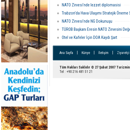
NATO Zirvesi’nde lezzet diplomasisi
Trabzon’da Hava Ulaşımı Stratejik Öneme
NATO Zirvesi’nde NG Dokunuşu
TÜROB Başkanı Eresin NATO Zirvesini Değe
Otel ve Kafeler İçin DOA Kaydı Şart
|
|
|
Ana Sayfa
Künye
İletişim
Ziyaretçi
Tüm Hakları Saklıdır © 27 Şubat 2007 Turizmin
Tel : +90 216 481 51 21