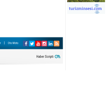
İĞDEM DİNÇ
ÜRSAB’da Yeni Dönem, Yeni
mutlar
ÜKSEL GÖK
ALSA EŞLİĞİNDE ADRENALİN
OLU KÜBA SEYAHATİ
|
r
Oto Moto
YKUT BAKAY
a satışları düştü, otel satışları
şladı
Haber Scripti
ONUK YAZAR
R GİRİŞİMCİLİK HİKAYESİ