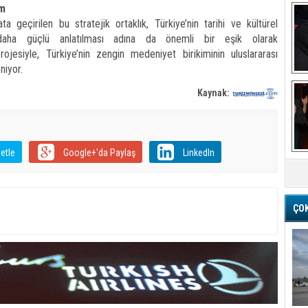
em
 geçirilen bu stratejik ortaklık, Türkiye’nin tarihi ve kültürel
daha güçlü anlatılması adına da önemli bir eşik olarak
rojesiyle, Türkiye’nin zengin medeniyet birikiminin uluslararası
niyor.
Ba
Kaynak:
etle
Google+'da Paylaş
LinkedIn
M
ÇO