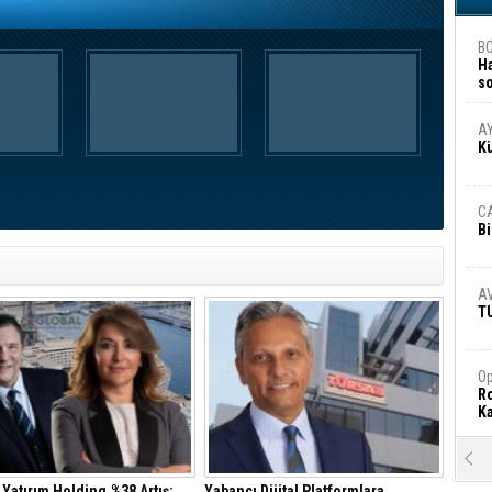
B
H
s
A
A
K
C
Bi
A
T
Op
Ro
Ka
R
Ar
 Yatırım Holding,%38 Artış:
Yabancı Dijital Platformlara