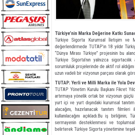
Türkiye’nin Marka Değerine Katkı Suna
Türkiye Sigorta Kurumsal İletişim ve 
değerlendirmede TUTAP’ın 18 yıldır Türkiye
“Dünya Mirası Türkiye” projesinin bu aland
Türkiye Sigorta’nın yalnızca sigortacılık
sorumluluk projelerinde de aktif rol aldığını
uzun vadeli bir vizyonun parçası olarak görd
TUTAP: Yerli ve Milli Marka ile Yola De
TUTAP Yönetim Kurulu Başkanı Fikret Yıldı
artırmaya yönelik ortak bir vizyonun güçlü 
yurt içi ve yurt dışındaki kurumsal tanıtım
alacağını, hazırlanacak tanıtım filmleri
kullanılacağını açıkladı.Bu iş birliğinin;
sermayenin desteklenmesi ve toplumsal 
belirterek Türkiye Sigorta yönetimine teşek