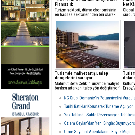
Plansızlık
Net Kâ
Turizm sektörü, dünya ekonomisinin
Global
en hassas sektörlerinden biri olarak
sürdürd
görülür
yüzde 
Turizmde maliyet artışı, talep
Turizm
dengelerini sarsıyor
dolar 
Mahmut Sefa Çelik: "Turizmde maliyet
Kültür
baskısı artarken, talep yön değiştiriyor”
Ersoy,
turizmd
NG Grup, Domaniç’in Potansiyelini Vurgul
Tarihi Batıklar Korunarak Turizme Açılıyor
Yaz Tatilinde Sahte Rezervasyon Tehlikes
Özlem Ceylan’dan Yeni Single: Duymuyors
Umre Seyahat Acentalarına Büyük Müjde