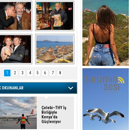
şaran ULUSOY ve 
Avni Ongurlar ile 
Firuz BAĞLIKAYA
TATLI bir muhabbet
URAT DEDEMAN
TATİL
1
2
3
4
5
6
7
8
K OKUNANLAR
Çelebi–THY İş
Birliğiyle
Kenya’da
Güçleniyor