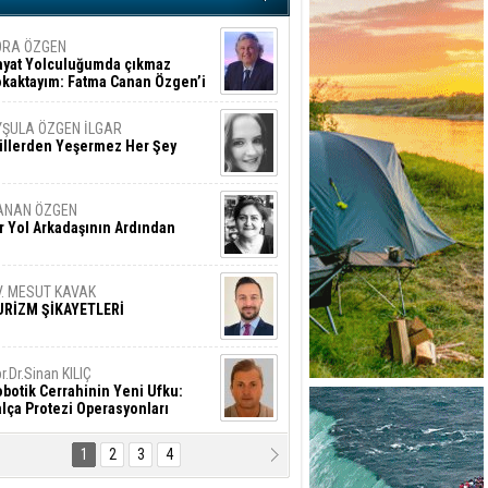
ORA ÖZGEN
ayat Yolculuğumda çıkmaz
okaktayım: Fatma Canan Özgen’i
nıyorum
YŞULA ÖZGEN İLGAR
üllerden Yeşermez Her Şey
ANAN ÖZGEN
r Yol Arkadaşının Ardından
V. MESUT KAVAK
URİZM ŞİKAYETLERİ
r.Dr.Sinan KILIÇ
botik Cerrahinin Yeni Ufku:
lça Protezi Operasyonları
1
2
3
4
AMAZAN BAŞAN
tık Şaşırmayacağız