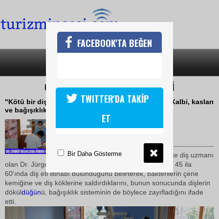
FACEBOOK'TA BEĞEN
SON DAKİKA
KATEGORİLER
ÇÜRÜK DİŞLER KALP KRİZİ HABERCİSİ
TWITTER'DA TAKİP
"Kötü bir diş, birçok rahatsızlığın kaynağı olabilir Kalbi, kasları
ve bağışıklık sistemini zayıflatabilir"
ET
30 Temmuz 2009 / 14:51
TURİZMİN SESİ
Bir Daha Gösterme
Hamburg kentindeki bir klinikte diş uzmanı
olan Dr. Jürgen Reitz, Almanya'daki yetişkinlerin yüzde 45 ila
60'ında diş eti iltihabı bulunduğunu belirterek, bakterilerin çene
kemiğine ve diş köklerine saldırdıklarını, bunun sonucunda dişlerin
dökül
düğün
ü, bağışıklık sisteminin de böylece zayıfladığını ifade
etti.