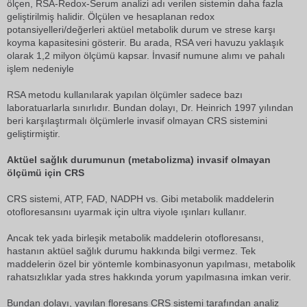
ölçen, RSA-Redox-Serum analizi adı verilen sistemin daha fazla
geliştirilmiş halidir. Ölçülen ve hesaplanan redox
potansiyelleri/değerleri aktüel metabolik durum ve strese karşı
koyma kapasitesini gösterir. Bu arada, RSA veri havuzu yaklaşık
olarak 1,2 milyon ölçümü kapsar. İnvasif numune alımı ve pahalı
işlem nedeniyle
RSA metodu kullanılarak yapılan ölçümler sadece bazı
laboratuarlarla sınırlıdır. Bundan dolayı, Dr. Heinrich 1997 yılından
beri karşılaştırmalı ölçümlerle invasif olmayan CRS sistemini
geliştirmiştir.
Aktüel sağlık durumunun (metabolizma) invasif olmayan
ölçümü için CRS
CRS sistemi, ATP, FAD, NADPH vs. Gibi metabolik maddelerin
otofloresansını uyarmak için ultra viyole ışınları kullanır.
Ancak tek yada birleşik metabolik maddelerin otofloresansı,
hastanın aktüel sağlık durumu hakkında bilgi vermez. Tek
maddelerin özel bir yöntemle kombinasyonun yapılması, metabolik
rahatsızlıklar yada stres hakkında yorum yapılmasına imkan verir.
Bundan dolayı, yayılan floresans CRS sistemi tarafından analiz