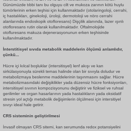
Günümüzde tıbbi tanı bu olguyu cilt ve mukoza zarının kötü huylu
tümörlerinin erken teşhisi için kullanmaktadır (otolaringoloji, cerrahi,
iç hastalıkları, ginekoloji, üroloji, dermotoloji ve nöro cerrahi
alanlarında endoskopik otofloresans) Dişçilik alanında, lazer ışınlı
otofloresans rutin olarak kullanılmaktadır. Oftalmolojide
otofluresans makuza dejenerasyonunun erken teşhisinde
kullanılmaktadır.
İnterstitisyel sıvıda metabolik maddelerin ölçümü anlamlıdır,
çünkü...
Hücre içi kılcal boşluklar (intersitisyel) lenf akışı ve kan
sirkülasyonuyla sürekli temas halinde olan bir sıvıyla doludur ve
metabolizmaya beslenme maddelerinin taşınmasını sağlar. Hücre
metabolizmasındaki değişiklikler yada düzensiz hücre fonksiyonları,
intersitisyel sıvının kompozisyonunu değiştirir ve fiziksel ve ruhsal
gerilimler ve organ hasarlarının yada hastalıkların yada oksidatif
stresin yol açtığı metabolik değişimlerin ölçülmesi için intersitiyel
sıvıyı ideal hale getirir.
CRS sisteminin geliştirilmesi
İnvasif olmayan CRS sitemi, kan serumunda redox potansiyelini