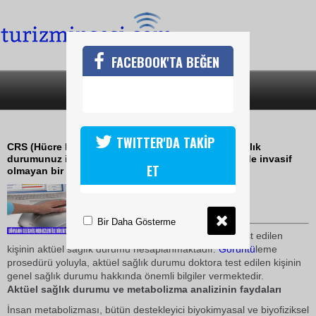
FACEBOOK'TA BEĞEN
SON DAKİKA
KATEGORİLER
CRS ANALİZ SİTEMİ TÜRKİYE'DE
TWITTER'DA TAKİP
CRS (Hücre Düzenleme Görüntülemesi) kişisel sağlık
durumunuz için sistem CRS sistemi saniyeler içinde invasif
ET
olmayan bir analiz sağlamaktadır.
19 Aralık 2009 / 15:35
TURİZMİN SESİ
Bir Daha Gösterme
Ölçüm sonuçları bazında, test edilen
kişinin aktüel sağlık durumu hesaplanmaktadır.
Görüntü
leme
prosedürü yoluyla, aktüel sağlık durumu doktora test edilen kişinin
genel sağlık durumu hakkında önemli bilgiler vermektedir.
Aktüel sağlık durumu ve metabolizma analizinin faydaları
İnsan metabolizması, bütün destekleyici biyokimyasal ve biyofiziksel