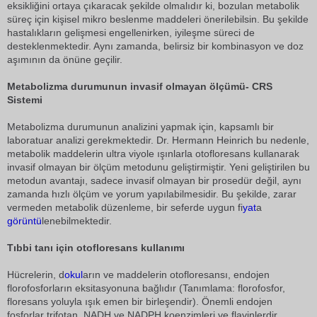
eksikliğini ortaya çıkaracak şekilde olmalıdır ki, bozulan metabolik
süreç için kişisel mikro beslenme maddeleri önerilebilsin. Bu şekilde
hastalıkların gelişmesi engellenirken, iyileşme süreci de
desteklenmektedir. Aynı zamanda, belirsiz bir kombinasyon ve doz
aşımının da önüne geçilir.
Metabolizma durumunun invasif olmayan ölçümü- CRS
Sistemi
Metabolizma durumunun analizini yapmak için, kapsamlı bir
laboratuar analizi gerekmektedir. Dr. Hermann Heinrich bu nedenle,
metabolik maddelerin ultra viyole ışınlarla otofloresans kullanarak
invasif olmayan bir ölçüm metodunu geliştirmiştir. Yeni geliştirilen bu
metodun avantajı, sadece invasif olmayan bir prosedür değil, aynı
zamanda hızlı ölçüm ve yorum yapılabilmesidir. Bu şekilde, zarar
vermeden metabolik düzenleme, bir seferde uygun fi
yat
a
görüntü
lenebilmektedir.
Tıbbi tanı için otofloresans kullanımı
Hücrelerin, d
okul
arın ve maddelerin otofloresansı, endojen
florofosforların eksitasyonuna bağlıdır (Tanımlama: florofosfor,
floresans yoluyla ışık emen bir birleşendir). Önemli endojen
fosforlar trifotan, NADH ve NADPH koenzimleri ve flavinlerdir.