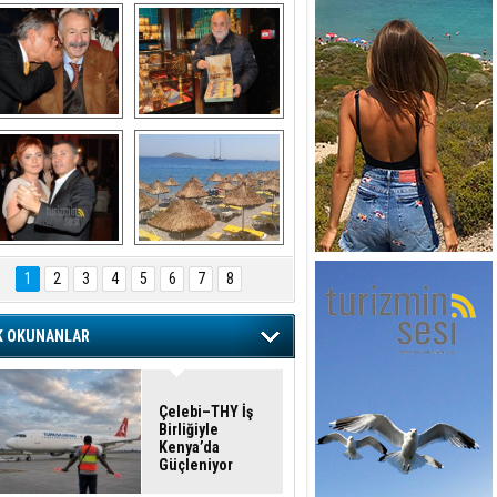
şaran ULUSOY ve 
Avni Ongurlar ile 
Firuz BAĞLIKAYA
TATLI bir muhabbet
URAT DEDEMAN
TATİL
1
2
3
4
5
6
7
8
K OKUNANLAR
Çelebi–THY İş
Birliğiyle
Kenya’da
Güçleniyor