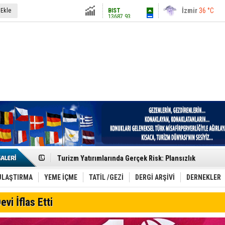
13687.93
İstanbul
31 °C
 Ekle
Altın
6248.13
Antalya
36 °C
Dolar
47.5424
Ankara
28 °C
Euro
54.8042
Etkinlik sektörünün Çatı Kuruluşlardan İstanbul Zirves
Turizm Yatırımlarında Gerçek Risk: Plansızlık
Çelebi–THY İş Birliğiyle Kenya’da Güçleniyor
Global Yatırım Holding,%38 Artış: Net Kâr 46,5 Milyon D
Yabancı Dijital Platformlara Ayrıcalık Yasası
ULAŞTIRMA
YEME İÇME
TATİL /GEZİ
DERGİ ARŞİVİ
DERNEKLER
Tatilsepeti’nden Villa Tatili Modeli
Jolly ile Mezopotamya’ya Yolculuk!
evi İflas Etti
Turizmde maliyet artışı, talep dengelerini sarsıyor
LÖSEV Yaz Okulu’nda Şifa ve Neşe
Turizm geliri ilk 6 ayda 25,7 milyar dolar oldu