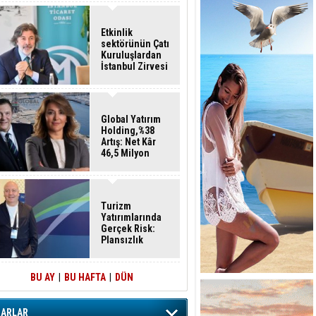
Etkinlik
sektörünün Çatı
Kuruluşlardan
İstanbul Zirvesi
Global Yatırım
Holding,%38
Artış: Net Kâr
46,5 Milyon
Dolar
Turizm
Yatırımlarında
Gerçek Risk:
Plansızlık
BU AY
|
BU HAFTA
|
DÜN
ZARLAR