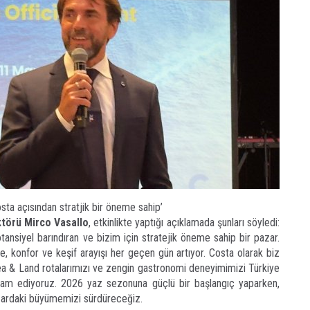
Ç
T
U
Y
S
D
A
Od
ba
K
Bİ
sta açısından stratjik bir öneme sahip’
ktörü Mirco Vasallo
, etkinlikte yaptığı açıklamada şunları söyledi:
tansiyel barındıran ve bizim için stratejik öneme sahip bir pazar.
e, konfor ve keşif arayışı her geçen gün artıyor. Costa olarak biz
 Sea & Land rotalarımızı ve zengin gastronomi deneyimimizi Türkiye
am ediyoruz. 2026 yaz sezonuna güçlü bir başlangıç yaparken,
ardaki büyümemizi sürdüreceğiz.