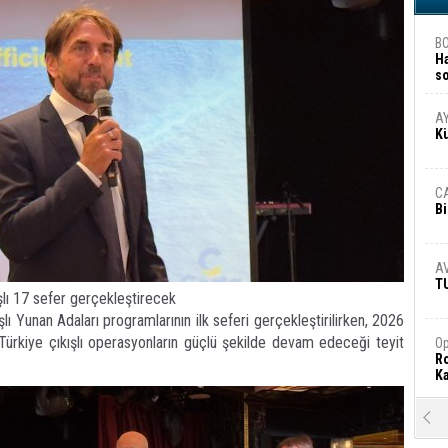
B
H
s
A
A
K
C
Bi
A
T
lı 17 sefer gerçekleştirecek
şlı Yunan Adaları programlarının ilk seferi gerçekleştirilirken, 2026
ürkiye çıkışlı operasyonların güçlü şekilde devam edeceği teyit
Op
Ro
Ka
R
Ar