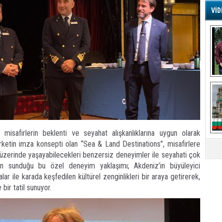
VİD
G
Ş
A
Ha
Mi
R
U
Tü
V
misafirlerin beklenti ve seyahat alışkanlıklarına uygun olarak
D
B
 Şirketin imza konsepti olan “Sea & Land Destinations”, misafirlere
E
üzerinde yaşayabilecekleri benzersiz deneyimler ile seyahati çok
nın sunduğu bu özel deneyim yaklaşımı; Akdeniz’in büyüleyici
Or
r ile karada keşfedilen kültürel zenginlikleri bir araya getirerek,
Fİ
 bir tatil sunuyor.
O
Ca