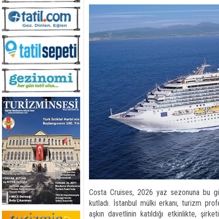
Costa Cruises, 2026 yaz sezonuna bu güçl
kutladı. İstanbul mülki erkanı, turizm pro
aşkın davetlinin katıldığı etkinlikte, şir