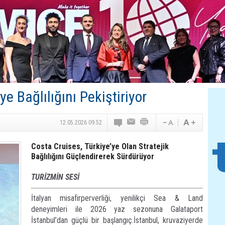
Canovate’den Yeni Nesil Veri Merkezleri
Türk MICE Sektörüne Yeni Fırsatlar
TAV Havalimanları’ndan Yılın İlk Yarısında Rekor
SunExpress’ten Tatil Hamlesi
NG Grup, Domaniç’in Potansiyelini Vurguladı
ye Bağlılığını Pekiştiriyor
12.05.2026 09:52
Costa Cruises, Türkiye’ye Olan Stratejik
Bağlılığını Güçlendirerek Sürdürüyor
TURİZMİN SESİ
İtalyan misafirperverliği, yenilikçi Sea & Land
deneyimleri ile 2026 yaz sezonuna Galataport
İstanbul’dan güçlü bir başlangıç.İstanbul, kruvaziyerde