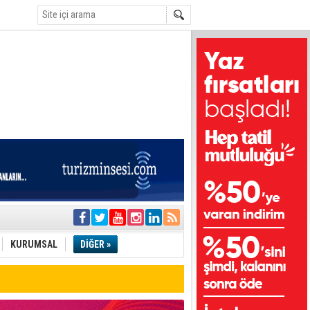
i
olar
KURUMSAL
DİĞER »