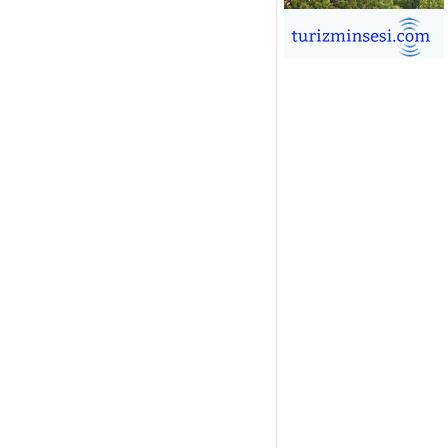
İĞDEM DİNÇ
ÜRSAB’da Yeni Dönem, Yeni
mutlar
ÜKSEL GÖK
ALSA EŞLİĞİNDE ADRENALİN
OLU KÜBA SEYAHATİ
YKUT BAKAY
a satışları düştü, otel satışları
şladı
ONUK YAZAR
R GİRİŞİMCİLİK HİKAYESİ