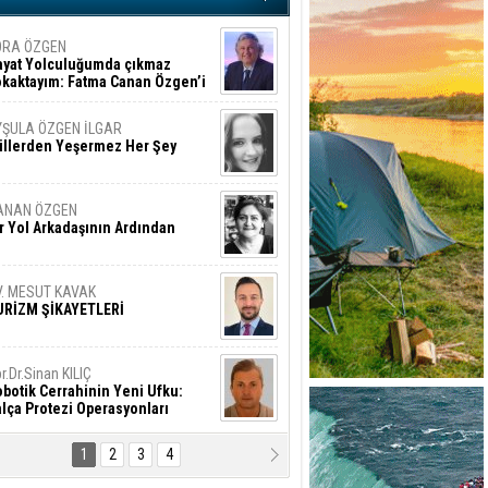
ORA ÖZGEN
ayat Yolculuğumda çıkmaz
okaktayım: Fatma Canan Özgen’i
nıyorum
YŞULA ÖZGEN İLGAR
üllerden Yeşermez Her Şey
ANAN ÖZGEN
r Yol Arkadaşının Ardından
V. MESUT KAVAK
URİZM ŞİKAYETLERİ
r.Dr.Sinan KILIÇ
botik Cerrahinin Yeni Ufku:
lça Protezi Operasyonları
1
2
3
4
AMAZAN BAŞAN
tık Şaşırmayacağız