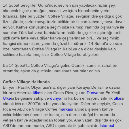
14 Şubat Sevgililer Günü'nde, sevilen için yapılacak hiçbir şey,
alınacak hiçbir armağan, sıcacık ve içten bir sohbetin yerini
tutamaz. İşte bu yüzden Coffee Village, sevginin dile geldiği o çok
özel günde, sizleri sevgilinizle birlikte bir fincan kahve içmeye davet
ediyor. Kahve konusunda seçim size kalmış: Yanında pişmaniye ile
sunulan Türk kahvesi, barista'ların üstünde çiçekler açtırdığı tarifi
gizli caffe latte veya diğer kahve çeşitlerinden biri... Ve seçiminiz
hangisi olursa olsun, yanında güzel bir sürpriz: 14 Şubat'a ve size
özel hazırlanan Coffee Village'ın Kalbi ya da diğer deyişle kalp
şeklinde hazırlanmış leziz Coffee Village kurabiyeleri...
Bu 14 Şubat'ta Coffee Village'a gelin. Otantik, samimi, rahat bir
ortamda; aşkın da gücüyle unutulmaz hatıralar edinin...
Coffee Village Hakkında
Bir yanı Pasifik Okyanusu'na, diğer yanı Karayip Denizi'ne uzanan
bir orta Amerika
ülke
si olan Costa Rica, şu an 
Dünya
nın En Yeşil
Ülke
si belgesine sahip ve
dünya
nın karbon emisyonu sıfır ilk
ülke
si
olmak için de 2007'den bu yana faaliyette. Diğer bir deyişle, Costa
Rica ve ABD'de Village Coffee m
arkas
ı altında işlenen kahve
çekirdeklerinin önemli bir kısmı, son derece doğal bir ortamda
yetişen kahve ağaçlarından toplanıyor. Ana vatanı dışında en çok
ABD'de tanınan marka, ABD dışındaki ilk şubesini de
İstanbul