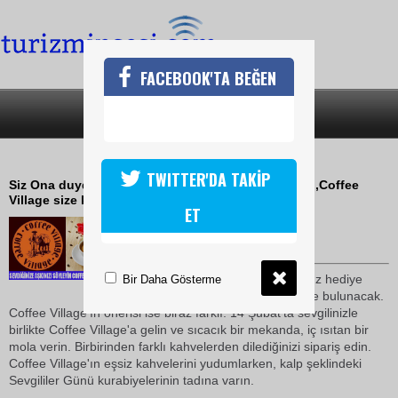
FACEBOOK'TA BEĞEN
SON DAKİKA
KATEGORİLER
COFFE VİLLAGEDE KISA BİR MOLA
TWITTER'DA TAKİP
Siz Ona duyduğunuz aşkı Coffee Village'da anlatın,Coffee
Village size kalbini versin!
ET
08 Şubat 2010 / 14:36
TURİZMİN SESİ
Sevgililer Günü'nde alacağınız hediye
Bir Daha Gösterme
konusunda herkes bir öneride bulunacak.
Coffee Village'ın önerisi ise biraz farklı: 14 Şubat'ta sevgilinizle
birlikte Coffee Village'a gelin ve sıcacık bir mekanda, iç ısıtan bir
mola verin. Birbirinden farklı kahvelerden dilediğinizi sipariş edin.
Coffee Village'ın eşsiz kahvelerini yudumlarken, kalp şeklindeki
Sevgililer Günü kurabiyelerinin tadına varın.