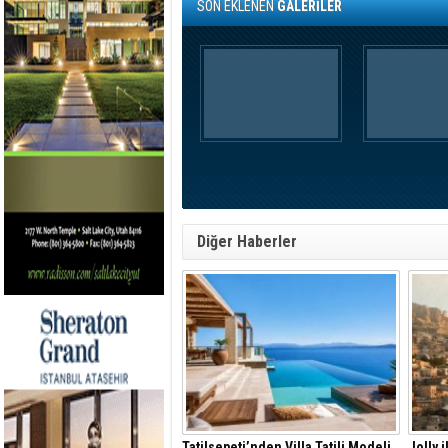
SON EKLENEN
GALERİLER
Diğer Haberler
Tatilsepeti’nden Villa Tatili Modeli
Jolly 