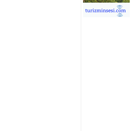
İĞDEM DİNÇ
ÜRSAB’da Yeni Dönem, Yeni
mutlar
ÜKSEL GÖK
ALSA EŞLİĞİNDE ADRENALİN
OLU KÜBA SEYAHATİ
YKUT BAKAY
a satışları düştü, otel satışları
şladı
ONUK YAZAR
R GİRİŞİMCİLİK HİKAYESİ