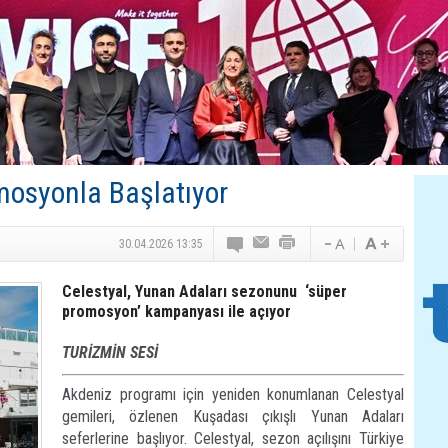
Canovate’den Yeni Nesil Veri Merkezleri
Türk MICE Sektörüne Yeni Fırsatlar
TAV Havalimanları’ndan Yılın İlk Yarısında Rekor
SunExpress’ten Tatil Hamlesi
NG Grup, Domaniç’in Potansiyelini Vurguladı
mosyonla Başlatıyor
30.04.2026 13:35
Celestyal, Yunan Adaları sezonunu ‘süper
promosyon’ kampanyası ile açıyor
TURİZMİN SESİ
Akdeniz programı için yeniden konumlanan Celestyal
gemileri, özlenen Kuşadası çıkışlı Yunan Adaları
seferlerine başlıyor. Celestyal, sezon açılışını Türkiye