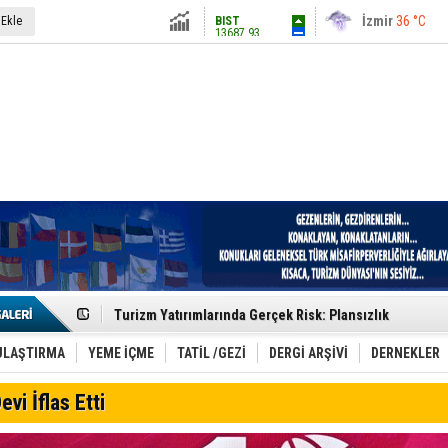
13687.93
İstanbul
31 °C
 Ekle
Altın
6248.13
Antalya
36 °C
Dolar
47.5424
Ankara
28 °C
Euro
54.8042
Etkinlik sektörünün Çatı Kuruluşlardan İstanbul Zirves
Turizm Yatırımlarında Gerçek Risk: Plansızlık
Çelebi–THY İş Birliğiyle Kenya’da Güçleniyor
Global Yatırım Holding,%38 Artış: Net Kâr 46,5 Milyon D
Yabancı Dijital Platformlara Ayrıcalık Yasası
ULAŞTIRMA
YEME İÇME
TATİL /GEZİ
DERGİ ARŞİVİ
DERNEKLER
Tatilsepeti’nden Villa Tatili Modeli
Jolly ile Mezopotamya’ya Yolculuk!
evi İflas Etti
Turizmde maliyet artışı, talep dengelerini sarsıyor
LÖSEV Yaz Okulu’nda Şifa ve Neşe
Turizm geliri ilk 6 ayda 25,7 milyar dolar oldu