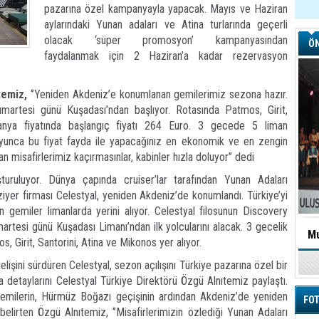
pazarına özel kampanyayla yapacak. Mayıs ve Haziran
aylarındaki Yunan adaları ve Atina turlarında geçerli
olacak ‘süper promosyon’ kampanyasından
ÖN
faydalanmak için 2 Haziran’a kadar rezervasyon
temiz,
‘’Yeniden Akdeniz’e konumlanan gemilerimiz sezona hazır.
artesi günü Kuşadası’ndan başlıyor. Rotasında Patmos, Girit,
anya fiyatında başlangıç fiyatı 264 Euro. 3 gecede 5 liman
yunca bu fiyat fayda ile yapacağınız en ekonomik ve en zengin
n misafirlerimiz kaçırmasınlar, kabinler hızla doluyor’’ dedi
uruluyor. Dünya çapında cruiser’lar tarafından Yunan Adaları
aziyer firması Celestyal, yeniden Akdeniz’de konumlandı. Türkiye’yi
in gemiler limanlarda yerini alıyor. Celestyal filosunun Discovery
artesi günü Kuşadası Limanı’ndan ilk yolcularını alacak. 3 gecelik
Mu
 Girit, Santorini, Atina ve Mikonos yer alıyor.
gelişini sürdüren Celestyal, sezon açılışını Türkiye pazarına özel bir
detaylarını Celestyal Türkiye Direktörü Özgü Alnıtemiz paylaştı.
emilerin, Hürmüz Boğazı geçişinin ardından Akdeniz’de yeniden
FOT
elirten Özgü Alnıtemiz, ‘’Misafirlerimizin özlediği Yunan Adaları