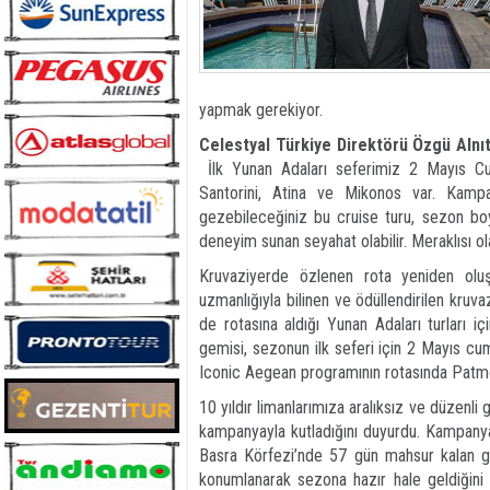
yapmak gerekiyor.
Celestyal Türkiye Direktörü Özgü Alnı
İlk Yunan Adaları seferimiz 2 Mayıs Cum
Santorini, Atina ve Mikonos var. Kamp
gezebileceğiniz bu cruise turu, sezon bo
deneyim sunan seyahat olabilir. Meraklısı ola
Kruvaziyerde özlenen rota yeniden oluşt
uzmanlığıyla bilinen ve ödüllendirilen kruv
de rotasına aldığı Yunan Adaları turları iç
gemisi, sezonun ilk seferi için 2 Mayıs cum
Iconic Aegean programının rotasında Patmos,
10 yıldır limanlarımıza aralıksız ve düzenli 
kampanyayla kutladığını duyurdu. Kampanya 
Basra Körfezi’nde 57 gün mahsur kalan g
konumlanarak sezona hazır hale geldiğini b