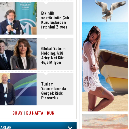
Etkinlik
sektörünün Çatı
Kuruluşlardan
İstanbul Zirvesi
Global Yatırım
Holding,%38
Artış: Net Kâr
46,5 Milyon
Dolar
Turizm
Yatırımlarında
Gerçek Risk:
Plansızlık
BU AY
|
BU HAFTA
|
DÜN
ZARLAR