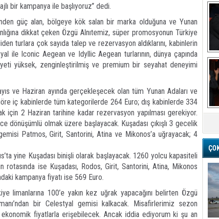
lı bir kampanya ile başlıyoruz’’ dedi.
üründen güç alan, bölgeye kök salan bir marka olduğuna ve Yunan
nlığına dikkat çeken Özgü Alnıtemiz, süper promosyonun Türkiye
den turlara çok sayıda talep ve rezervasyon aldıklarını, kabinlerin
tyal ile Iconic Aegean ve Idyllic Aegean turlarının, dünya çapında
Ba
iyeti yüksek, zenginleştirilmiş ve premium bir seyahat deneyimi
yıs ve Haziran ayında gerçekleşecek olan tüm Yunan Adaları ve
 göre iç kabinlerde tüm kategorilerde 264 Euro; dış kabinlerde 334
ak için 2 Haziran tarihine kadar rezervasyon yapılması gerekiyor.
M
ece dönüşümlü olmak üzere başlayacak. Kuşadası çıkışlı 3 gecelik
gemisi Patmos, Girit, Santorini, Atina ve Mikonos’a uğrayacak; 4
ÇO
s’ta yine Kuşadası binişli olarak başlayacak. 1260 yolcu kapasiteli
 rotasında ise Kuşadası, Rodos, Girit, Santorini, Atina, Mikonos
adaki kampanya fiyatı ise 569 Euro.
iye limanlarına 100’e yakın kez uğrak yapacağını belirten Özgü
manı’ndan bir Celestyal gemisi kalkacak. Misafirlerimiz sezon
konomik fiyatlarla erişebilecek. Ancak iddia ediyorum ki şu an