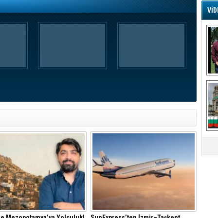
VİD
G
Ş
A
Ha
Mi
R
U
Tü
V
D
B
E
Or
Fİ
O
Ca
ile Mezopotamya’ya Yolculuk!
SunExpress’ten İzmir–Taşkent