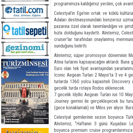
programımıza kaldığımız yerden, çok avantaj
Celestyal’in Ege’nin ortak ve köklü kült
Adaları destinasyonundaki benzersiz uzma
pazarına özel olarak tanımlandığını ve şimdi
hızla dolduğunu kaydetti. Alnıtemiz, Celes
cruiser’lar tarafından onaylanmış memnun
sunduğunu belirtti.
Alnıtemiz; süper promosyon döneminin Ma
Atina turlarını kapsayacağını aktardı. Buna
Euro olan tek fiyat avantajından yararlanm
Iconic Aegean Turları 2 Mayıs’ta 3 ve 4 g
turlarda 1360 yolcu kapasiteli Discovery 
gecelik turda rotaya Rodos eklenecek.
7 gecelik Idyllic Aegean Turları ise 10 Mayı
Journey gemisi ile gerçekleşecek bu turun
(gece konaklamalı) ve Milos yer alıyor. Bur
Celestyal gemilerinin sezon boyunca Türk
Alnıtemiz; ‘’Haftanın 3 günü Kuşadası Li
boyunca premium cruise programlarımıza e