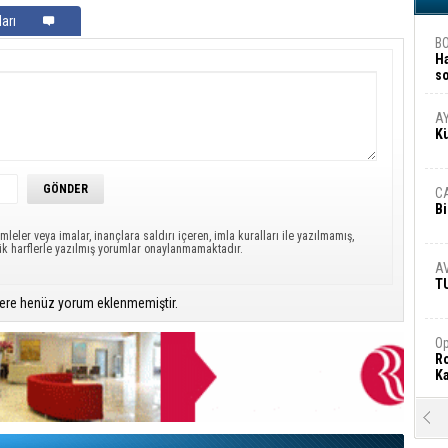
arı
B
H
s
A
A
K
C
Bi
mleler veya imalar, inançlara saldırı içeren, imla kuralları ile yazılmamış,
ük harflerle yazılmış yorumlar onaylanmamaktadır.
A
T
ere henüz yorum eklenmemiştir.
Op
Ro
Ka
R
Ar