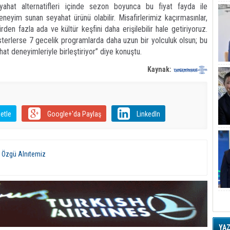
at alternatifleri içinde sezon boyunca bu fiyat fayda ile
yim sunan seyahat ürünü olabilir. Misafirlerimiz kaçırmasınlar,
rden fazla ada ve kültür keşfini daha erişilebilir hale getiriyoruz.
isterlerse 7 gecelik programlarda daha uzun bir yolculuk olsun; bu
yahat deneyimleriyle birleştiriyor” diye konuştu.
Kaynak:
etle
Google+'da Paylaş
LinkedIn
ü Özgü Alnıtemiz
YA