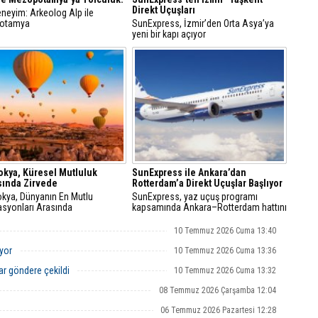
Direkt Uçuşları
eneyim: Arkeolog Alp ile
otamya
SunExpress, İzmir’den Orta Asya’ya
Ç
yeni bir kapı açıyor
T
U
Y
S
D
A
Od
ba
kya, Küresel Mutluluk
SunExpress ile Ankara’dan
sında Zirvede
Rotterdam’a Direkt Uçuşlar Başlıyor
K
kya, Dünyanın En Mutlu
SunExpress, yaz uçuş programı
Bİ
asyonları Arasında
kapsamında Ankara–Rotterdam hattını
açıyor. Yeni destinasyonla birlikte hava
yolu, bu yaz başkentten 14 dış hat
10 Temmuz 2026 Cuma 13:40
noktasına direkt uçuş imkânı sunacak
ıyor
10 Temmuz 2026 Cuma 13:36
ar göndere çekildi
10 Temmuz 2026 Cuma 13:32
08 Temmuz 2026 Çarşamba 12:04
06 Temmuz 2026 Pazartesi 12:28