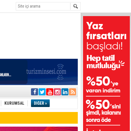
i
olar
KURUMSAL
DİĞER »