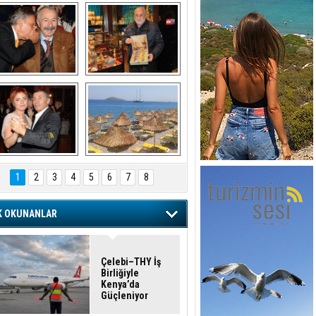
şaran ULUSOY ve 
Avni Ongurlar ile 
Firuz BAĞLIKAYA
TATLI bir muhabbet
URAT DEDEMAN
TATİL
1
2
3
4
5
6
7
8
K OKUNANLAR
Çelebi–THY İş
Birliğiyle
Kenya’da
Güçleniyor