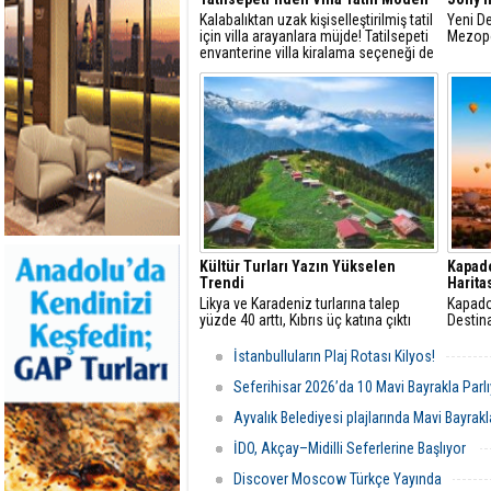
Kalabalıktan uzak kişiselleştirilmiş tatil
Yeni D
için villa arayanlara müjde! Tatilsepeti
Mezop
envanterine villa kiralama seçeneği de
eklendi
Kültür Turları Yazın Yükselen
Kapado
Trendi
Harita
Likya ve Karadeniz turlarına talep
Kapado
yüzde 40 arttı, Kıbrıs üç katına çıktı
Destin
İstanbulluların Plaj Rotası Kilyos!
Seferihisar 2026’da 10 Mavi Bayrakla Parl
Ayvalık Belediyesi plajlarında Mavi Bayrakl
İDO, Akçay–Midilli Seferlerine Başlıyor
Discover Moscow Türkçe Yayında