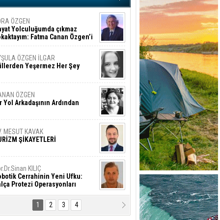
ORA ÖZGEN
ayat Yolculuğumda çıkmaz
okaktayım: Fatma Canan Özgen’i
nıyorum
YŞULA ÖZGEN İLGAR
üllerden Yeşermez Her Şey
ANAN ÖZGEN
r Yol Arkadaşının Ardından
V. MESUT KAVAK
URİZM ŞİKAYETLERİ
r.Dr.Sinan KILIÇ
botik Cerrahinin Yeni Ufku:
lça Protezi Operasyonları
1
2
3
4
AMAZAN BAŞAN
tık Şaşırmayacağız