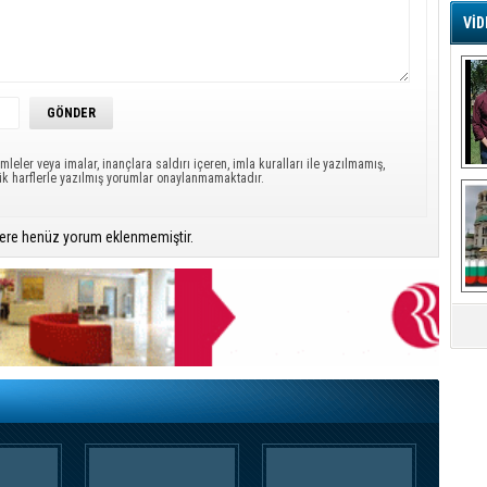
VİD
G
Ş
A
Ha
mleler veya imalar, inançlara saldırı içeren, imla kuralları ile yazılmamış,
Mi
ük harflerle yazılmış yorumlar onaylanmamaktadır.
R
U
Tü
ere henüz yorum eklenmemiştir.
V
D
B
E
Or
Fİ
O
Ca