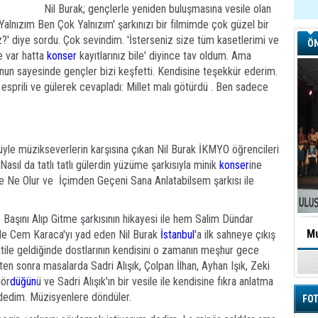
Nil Burak; gençlerle yeniden buluşmasına vesile olan
'Yalnızım Ben Çok Yalnızım' şarkınızı bir filmimde çok güzel bir
iz?' diye sordu. Çok sevindim. 'İsterseniz size tüm kasetlerimi ve
ÖN
e var hatta
konser
kayıtlarınız bile' diyince tav oldum. Ama
nun sayesinde gençler bizi keşfetti. Kendisine teşekkür ederim.
esprili ve gülerek cevapladı: Millet malı götürdü . Ben sadece
müyle müzikseverlerin karşısına çıkan Nil Burak İKMYO öğrencileri
Nasıl da tatlı tatlı gülerdin yüzüme şarkısıyla minik
konser
ine
Ne Olur ve  İçimden Geçeni Sana Anlatabilsem şarkısı ile
Başını Alıp Gitme şarkısının hikayesi ile hem Salim Dündar
Mu
 de Cem Karaca'yı yad eden Nil Burak
İstanbul
'a ilk sahneye çıkış
 tatile geldiğinde dostlarının kendisini o zamanın meşhur gece
ten sonra masalarda Sadri Alışık, Çolpan İlhan, Ayhan Işık, Zeki
gör
düğün
ü ve Sadri Alışık'ın bir vesile ile kendisine fıkra anlatma
 dedim. Müzisyenlere döndüler.
FOT