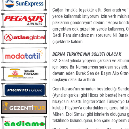
Çağan Irmak'a teşekkür etti. Beni aradı ve 
yerde kullanmak istiyorum. İzin verir misin
plaklarımı göndereyim' dedim. 'Hepsi bend
gerçekten çok güzel bir yerde kullanmış. O
Dedi. Para almadınız mı sorusunu Nil Burak 
çiçeklerle kaldım.
BERNA TÜRKİYE'NİN SOLİSTİ OLACAK
32. Sanat yılında yepyeni şarkıları ve albü
için önce Bir Numaramsın şarkısını söyledi. 
devam eden Burak Sen de Başını Alıp Gitme 
coşkuyu daha da arttırdı.
Cem Karaca'nın şiirinden bestelediği Sende 
(Aynalar-şarkısı gibi Hicaz bir beste) hem
hikayesini anlattı. İngiltere'den Türkiye'ye
kulübü Playboy'a götürdüklerini, gece bittik
Müren, Erol Simavi gibi isimlerin olduğunu 
teklifinde bulunduğunu, Ben şarkı söylerim