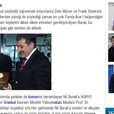
İN
ıl söylenilir öğrenmek istiyorlarsa Zeki Müren ve Frank Sinatra'yı
ilerden yüreği ile söylediği zaman en çok Funda Arar'ı beğendiğini
benim tüylerimi diken diken etmeleri gerekiyordiyen Burak, bu
ulu gibi isimleri de ekledi.
ımda şarkıları ile
konser
ini tamamlayan Nil Burak'a İKMYO
ren
İstanbul
Kavram Meslek Yüksek
okul
u Müdürü Prof. Dr.
layı teşekkür etti.Her şarkısında Nil Burak'a sesleri ve alkışları
YA
ramsın şarkısı ile piste fırladılar. 3 gün süren Kavram Meslek