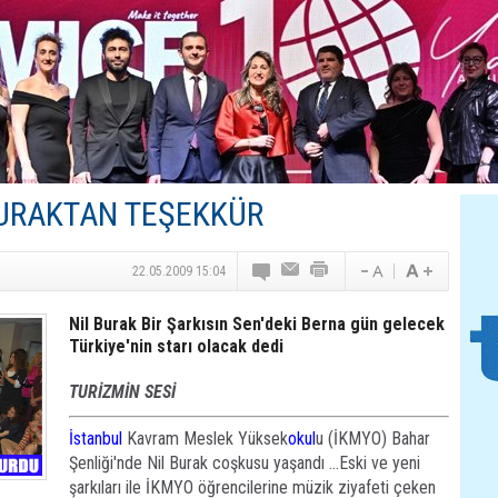
Canovate’den Yeni Nesil Veri Merkezleri
Türk MICE Sektörüne Yeni Fırsatlar
TAV Havalimanları’ndan Yılın İlk Yarısında Rekor
SunExpress’ten Tatil Hamlesi
NG Grup, Domaniç’in Potansiyelini Vurguladı
URAKTAN TEŞEKKÜR
22.05.2009 15:04
Nil Burak Bir Şarkısın Sen'deki Berna gün gelecek
Türkiye'nin starı olacak dedi
TURİZMİN SESİ
İstanbul
Kavram Meslek Yüksek
okul
u (İKMYO) Bahar
Şenliği'nde Nil Burak coşkusu yaşandı ...Eski ve yeni
şarkıları ile İKMYO öğrencilerine müzik ziyafeti çeken