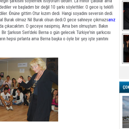
egin şarkısını söylemek istiyorum dedim. La minör çaldılar ama
diler ve başladım bir değil 10 şarkı söylettiler. O gece iş teklifi
diler. Önüne gittim Otur kızım dedi. Hangi soyadını seversin dedi.
hal Burak olmaz Nil Burak olsun dedi.O gece sahneye çıkmazs
anız
unda çıkacaktım. O geceye nasipmiş. Ama ben olmuştum. Bakın
Bir Şarkısın Sen'deki Berna o gün gelecek Türkiye'nin şarkıcısı
Ba
ın hepsi pırlanta ama Berna başka o öyle bir şey işte yanıtını
M
ÇO