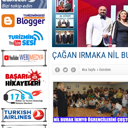
ÇAĞAN IRMAKA NİL B
Ana Sayfa
»
Gündem