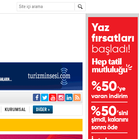
i
olar
KURUMSAL
DİĞER »