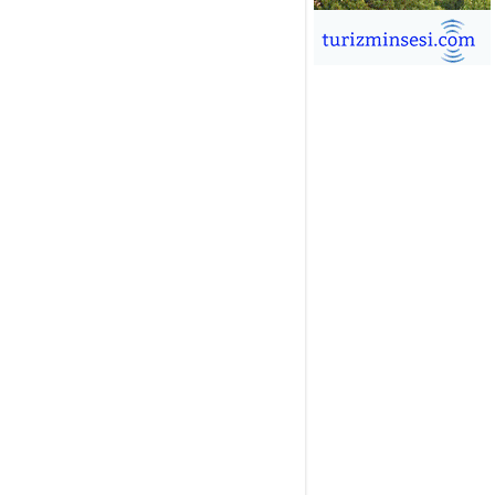
İĞDEM DİNÇ
ÜRSAB’da Yeni Dönem, Yeni
mutlar
ÜKSEL GÖK
ALSA EŞLİĞİNDE ADRENALİN
OLU KÜBA SEYAHATİ
YKUT BAKAY
a satışları düştü, otel satışları
şladı
ONUK YAZAR
R GİRİŞİMCİLİK HİKAYESİ