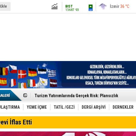
13687.93
İstanbul
31 °C
 Ekle
Altın
6248.13
Antalya
36 °C
Dolar
47.5424
Ankara
28 °C
Euro
54.8042
Etkinlik sektörünün Çatı Kuruluşlardan İstanbul Zirves
Turizm Yatırımlarında Gerçek Risk: Plansızlık
Çelebi–THY İş Birliğiyle Kenya’da Güçleniyor
Global Yatırım Holding,%38 Artış: Net Kâr 46,5 Milyon D
Yabancı Dijital Platformlara Ayrıcalık Yasası
ULAŞTIRMA
YEME İÇME
TATİL /GEZİ
DERGİ ARŞİVİ
DERNEKLER
Tatilsepeti’nden Villa Tatili Modeli
Jolly ile Mezopotamya’ya Yolculuk!
evi İflas Etti
Turizmde maliyet artışı, talep dengelerini sarsıyor
LÖSEV Yaz Okulu’nda Şifa ve Neşe
Turizm geliri ilk 6 ayda 25,7 milyar dolar oldu