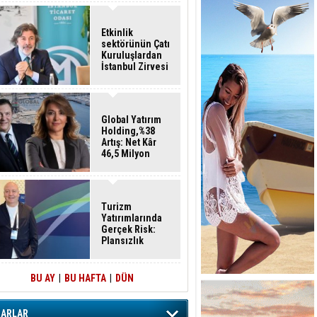
Etkinlik
sektörünün Çatı
Kuruluşlardan
İstanbul Zirvesi
Global Yatırım
Holding,%38
Artış: Net Kâr
46,5 Milyon
Dolar
Turizm
Yatırımlarında
Gerçek Risk:
Plansızlık
BU AY
|
BU HAFTA
|
DÜN
ZARLAR