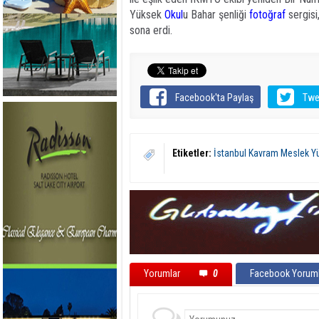
Yüksek
Okul
u Bahar şenliği
fotoğraf
sergisi,
sona erdi.
Facebook'ta Paylaş
Twe
Etiketler:
İstanbul Kavram Meslek Y
Yorumlar
0
Facebook Yoruml