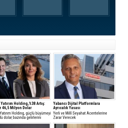
Ç
T
U
Y
S
D
A
Od
ba
K
Bİ
 Yatırım Holding,%38 Artış:
Yabancı Dijital Platformlara
r 46,5 Milyon Dolar
Ayrıcalık Yasası
 Yatırım Holding, güçlü büyümeyi
Yerli ve Millî Seyahat Acentelerine
ü dolar bazında gelirlerini
Zarar Verecek
18, FAVÖK’ünü yüzde 21 artırdı