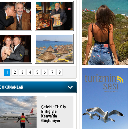
şaran ULUSOY ve 
Avni Ongurlar ile 
Firuz BAĞLIKAYA
TATLI bir muhabbet
URAT DEDEMAN
TATİL
1
2
3
4
5
6
7
8
K OKUNANLAR
Çelebi–THY İş
Birliğiyle
Kenya’da
Güçleniyor