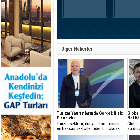
Diğer Haberler
Turizm Yatırımlarında Gerçek Risk:
Global
Plansızlık
Net Kâ
Turizm sektörü, dünya ekonomisinin
Global
en hassas sektörlerinden biri olarak
sürdürd
görülür
yüzde 