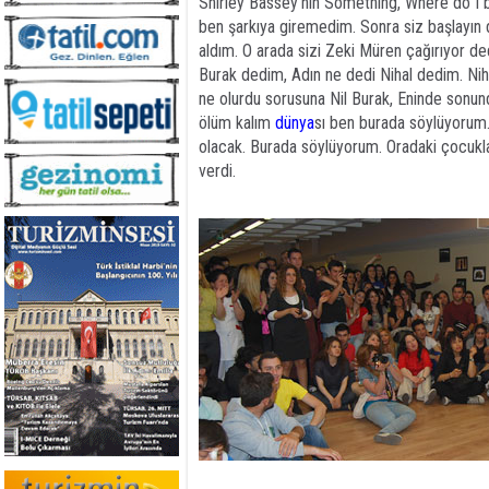
Shirley Bassey'nin Something, Where do I b
ben şarkıya giremedim. Sonra siz başlayın de
aldım. O arada sizi Zeki Müren çağırıyor de
Burak dedim, Adın ne dedi Nihal dedim. Ni
ne olurdu sorusuna Nil Burak, Eninde son
ölüm kalım
dünya
sı ben burada söylüyorum. 
olacak. Burada söylüyorum. Oradaki çocuklar
verdi.