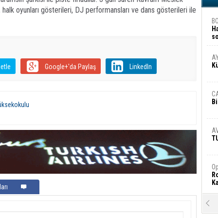
 halk oyunları gösterileri, DJ performansları ve dans gösterileri ile
B
H
s
A
A
K
etle
Google+'da Paylaş
LinkedIn
C
Bi
üksekokulu
A
T
Op
Ro
Ka
arı
R
Ar