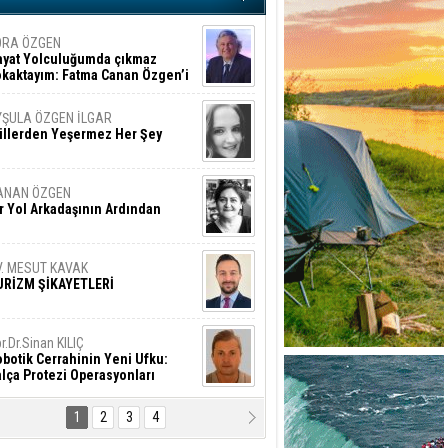
ORA ÖZGEN
ayat Yolculuğumda çıkmaz
okaktayım: Fatma Canan Özgen’i
nıyorum
YŞULA ÖZGEN İLGAR
üllerden Yeşermez Her Şey
ANAN ÖZGEN
r Yol Arkadaşının Ardından
V. MESUT KAVAK
URİZM ŞİKAYETLERİ
r.Dr.Sinan KILIÇ
botik Cerrahinin Yeni Ufku:
lça Protezi Operasyonları
1
2
3
4
AMAZAN BAŞAN
tık Şaşırmayacağız