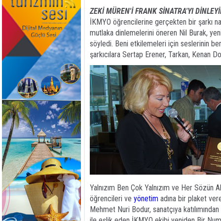
ZEKİ MÜREN'İ FRANK SİNATRA'YI DİNLEY
İKMYO öğrencilerine gerçekten bir şarkı nas
mutlaka dinlemelerini öneren Nil Burak, yen
söyledi. Beni etkilemeleri için seslerinin 
şarkıcılara Sertap Erener, Tarkan, Kenan Doğ
Yalnızım Ben Çok Yalnızım ve Her Sözün Akl
öğrencileri ve
yönetim
adına bir plaket ve
Mehmet Nuri Bodur, sanatçıya katılımından do
ile eşlik eden İKMYO ekibi yeniden Bir Numa