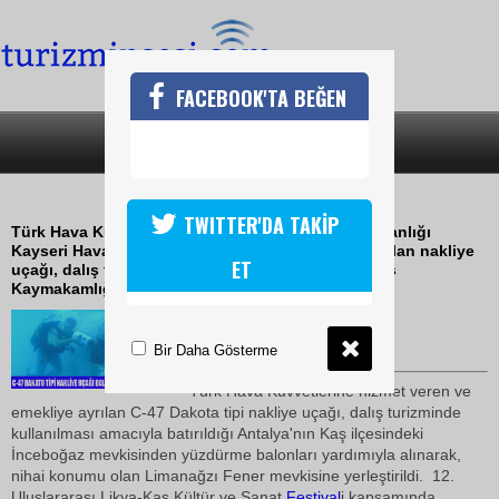
FACEBOOK'TA BEĞEN
SON DAKİKA
KATEGORİLER
C-47 SON YERİNE YERLEŞTİRİLDİ
TWITTER'DA TAKİP
Türk Hava Kuvvetlerine bağlı Hava Lojistik Komutanlığı
Kayseri Hava İkmal Komutanlığınca hurdaya çıkarılan nakliye
ET
uçağı, dalış turizmine hizmet vermesi amacıyla Kaş
Kaymakamlığına hibe edilmişti
11 Temmuz 2009 / 03:46
TURİZMİN SESİ
Bir Daha Gösterme
Türk Hava Kuvvetlerine hizmet veren ve
emekliye ayrılan C-47 Dakota tipi nakliye uçağı, dalış turizminde
kullanılması amacıyla batırıldığı Antalya'nın Kaş ilçesindeki
İnceboğaz mevkisinden yüzdürme balonları yardımıyla alınarak,
nihai konumu olan Limanağzı Fener mevkisine yerleştirildi. 12.
Uluslararası Likya-Kaş Kültür ve Sanat
Festival
i kapsamında