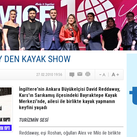
Canovate’den Yeni Nesil Veri Merkezleri
Türk MICE Sektörüne Yeni Fırsatlar
TAV Havalimanları’ndan Yılın İlk Yarısında Rekor
SunExpress’ten Tatil Hamlesi
NG Grup, Domaniç’in Potansiyelini Vurguladı
 DEN KAYAK SHOW
27.02.2010 19:56
İngiltere'nin Ankara Büyükelçisi David Reddaway,
Kars'ın Sarıkamış ilçesindeki Bayraktepe Kayak
Merkezi'nde, ailesi ile birlikte kayak yapmanın
keyfini yaşadı
TURİZMİN SESİ
Reddaway, eşi Roshan, oğulları Alex ve Milo ile birlikte