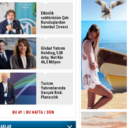
Etkinlik
sektörünün Çatı
Kuruluşlardan
İstanbul Zirvesi
Global Yatırım
Holding,%38
Artış: Net Kâr
46,5 Milyon
Dolar
Turizm
Yatırımlarında
Gerçek Risk:
Plansızlık
BU AY
|
BU HAFTA
|
DÜN
ZARLAR