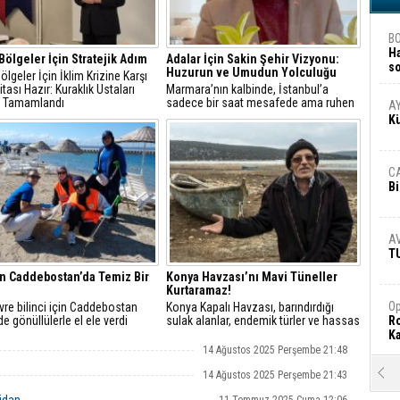
B
H
Bölgeler İçin Stratejik Adım
Adalar İçin Sakin Şehir Vizyonu:
s
Huzurun ve Umudun Yolculuğu
ölgeler İçin İklim Krizine Karşı
A
itası Hazır: Kuraklık Ustaları
Marmara’nın kalbinde, İstanbul’a
i Tamamlandı
sadece bir saat mesafede ama ruhen
A
çok daha uzak bir yerde, Adalar yeni
K
bir yolculuğa çıkıyor
C
Bi
A
T
n Caddebostan’da Temiz Bir
Konya Havzası’nı Mavi Tüneller
Kurtaramaz!
Op
vre bilinci için Caddebostan
Konya Kapalı Havzası, barındırdığı
de gönüllülerle el ele verdi
sulak alanlar, endemik türler ve hassas
Ro
iklim yapısıyla Türkiye’nin en zengin
Ka
ekosistemlerinden biri
14 Ağustos 2025 Perşembe 21:48
R
14 Ağustos 2025 Perşembe 21:43
Ar