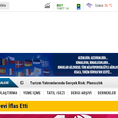
13827.14
İstanbul
31 °C
 Ekle
Altın
6580.32
Antalya
36 °C
Dolar
47.7034
Ankara
28 °C
Euro
55.0065
Etkinlik sektörünün Çatı Kuruluşlardan İstanbul Zirves
Turizm Yatırımlarında Gerçek Risk: Plansızlık
Çelebi–THY İş Birliğiyle Kenya’da Güçleniyor
Global Yatırım Holding,%38 Artış: Net Kâr 46,5 Milyon D
Yabancı Dijital Platformlara Ayrıcalık Yasası
ULAŞTIRMA
YEME İÇME
TATİL /GEZİ
DERGİ ARŞİVİ
DERNEKLER
Tatilsepeti’nden Villa Tatili Modeli
Jolly ile Mezopotamya’ya Yolculuk!
evi İflas Etti
Turizmde maliyet artışı, talep dengelerini sarsıyor
LÖSEV Yaz Okulu’nda Şifa ve Neşe
Turizm geliri ilk 6 ayda 25,7 milyar dolar oldu