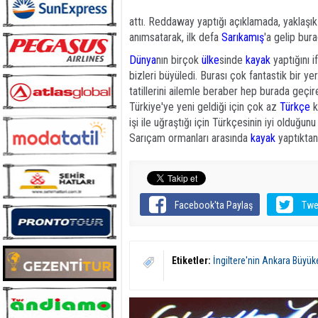
attı. Reddaway yaptığı açıklamada, yaklaşık
anımsatarak, ilk defa
Sarıkamış
'a gelip bur
Dünya
nın birçok
ülke
sinde
kayak
yaptığını 
bizleri büyüledi. Burası çok fantastik bir 
tatillerini ailemle beraber hep burada geçi
Türkiye'ye yeni geldiği için çok az
Türkçe
k
işi ile uğraştığı için Türkçesinin iyi olduğun
Sarıçam ormanları arasında
kayak
yaptıktan
Facebook'ta Paylaş
Twe
Etiketler:
İngiltere'nin Ankara Büyü