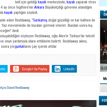
tatil için geldiği
kayak
merkezinde,
kayak
yaparak stres
 4 ay önce İngiltere'nin
Ankara
Büyükelçiliği görevine atandığını
ada
kayak
yaptığını söyledi.
ÖN
ifade eden Reddaway, "
Sarıkamış
doğal güzelliği ve kar kalitesi ile
yer. Yaz mevsiminde de buraları görmek isterim. Bundan sonra kış
receğim" dedi.
onuşabildiğini söyleyen Reddaway, oğlu Alex'in Türkiye'de tekstil
u ve onun yardımıyla idare ettiklerini belirtti. Reddaway ailesi,
 sonra yor
gunluk
larını çay içerek attılar.
etle
Google+'da Paylaş
LinkedIn
Mu
kelçisi David Reddaway
FOT