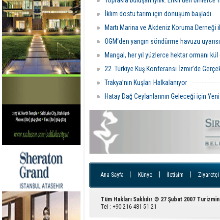
Toprakla buluşan iyilik: Erikli’den binlerce 
İklim dostu tarım için dönüşüm başladı
Martı Marina ve Akdeniz Koruma Derneği i
OGM’den yangın söndürme havuzu uyarısı
Mangal, her yıl yüzlerce hektar ormanı kül 
22. Türkiye Kuş Konferansı İzmir’de Gerçek
Trakya’nın Kuşları Halkalanıyor
Hatay Dağ Ceylanlarının Geleceği için Yeni
|
|
|
Ana Sayfa
Künye
İletişim
Ziyaretçi
Tüm Hakları Saklıdır © 27 Şubat 2007 Turizmin
Tel : +90 216 481 51 21