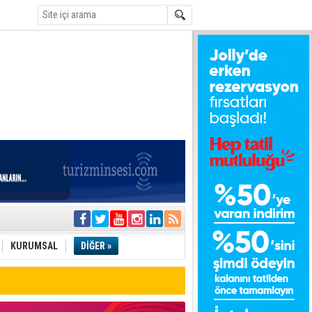
i
olar
KURUMSAL
DİĞER »