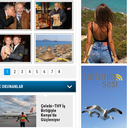
şaran ULUSOY ve 
Avni Ongurlar ile 
Firuz BAĞLIKAYA
TATLI bir muhabbet
URAT DEDEMAN
TATİL
1
2
3
4
5
6
7
8
K OKUNANLAR
Çelebi–THY İş
Birliğiyle
Kenya’da
Güçleniyor