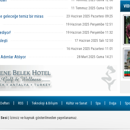
fidan
11 Temmuz 2025 Cuma 12:06
VİD
11 Temmuz 2025 Cuma 12:01
G
le geleceğe temiz bir miras
23 Haziran 2025 Pazartesi 09:25
Ş
19 Haziran 2025 Perşembe 12:51
ediyor!
19 Haziran 2025 Perşembe 11:32
A
Ha
leşti
17 Haziran 2025 Salı 12:50
Mi
16 Haziran 2025 Pazartesi 11:01
R
U
 Adımlar Atılıyor
28 Mart 2025 Cuma 14:21
Tü
V
D
B
E
Or
|
|
|
|
|
|
 Defteri
RSS
Teknoloji & Bilişim
Kültür ve Sanat
Spa
Doğa
Spo
Fİ
 Sesi
| İzinsiz ve kaynak gösterilmeden yayınlanamaz.
O
Ca