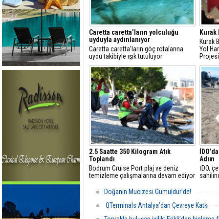
Caretta caretta’ların yolculuğu
Kurak 
uyduyla aydınlanıyor
Kurak B
Caretta caretta’ların göç rotalarına
Yol Har
uydu takibiyle ışık tutuluyor
Projes
2.5 Saatte 350 Kilogram Atık
İDO’da
Toplandı
Adım
Bodrum Cruise Port plaj ve deniz
İDO, çe
temizleme çalışmalarına devam ediyor
sahilin
Doğanın Mucizesi Gümüldür’de!
QTerminals Antalya’dan Çevreye Katkı