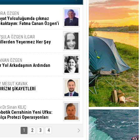
ORA ÖZGEN
ayat Yolculuğumda çıkmaz
okaktayım: Fatma Canan Özgen’i
nıyorum
YŞULA ÖZGEN İLGAR
üllerden Yeşermez Her Şey
ANAN ÖZGEN
r Yol Arkadaşının Ardından
V. MESUT KAVAK
URİZM ŞİKAYETLERİ
r.Dr.Sinan KILIÇ
botik Cerrahinin Yeni Ufku:
lça Protezi Operasyonları
1
2
3
4
AMAZAN BAŞAN
tık Şaşırmayacağız