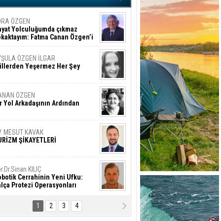
ORA ÖZGEN
ayat Yolculuğumda çıkmaz
okaktayım: Fatma Canan Özgen’i
nıyorum
YŞULA ÖZGEN İLGAR
üllerden Yeşermez Her Şey
ANAN ÖZGEN
r Yol Arkadaşının Ardından
V. MESUT KAVAK
URİZM ŞİKAYETLERİ
r.Dr.Sinan KILIÇ
botik Cerrahinin Yeni Ufku:
lça Protezi Operasyonları
1
2
3
4
AMAZAN BAŞAN
tık Şaşırmayacağız