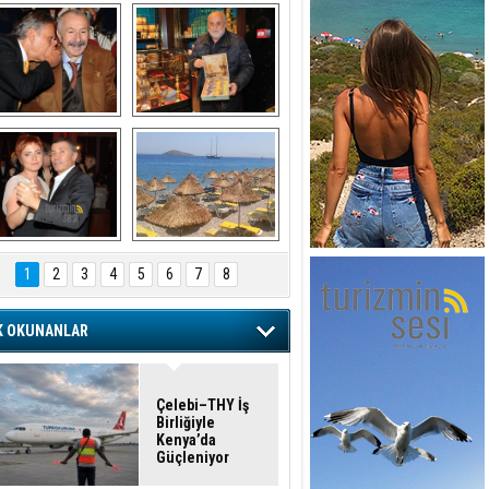
şaran ULUSOY ve 
Avni Ongurlar ile 
Firuz BAĞLIKAYA
TATLI bir muhabbet
URAT DEDEMAN
TATİL
1
2
3
4
5
6
7
8
K OKUNANLAR
Çelebi–THY İş
Birliğiyle
Kenya’da
Güçleniyor