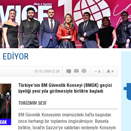
Canovate’den Yeni Nesil Veri Merkezleri
Türk MICE Sektörüne Yeni Fırsatlar
TAV Havalimanları’ndan Yılın İlk Yarısında Rekor
SunExpress’ten Tatil Hamlesi
NG Grup, Domaniç’in Potansiyelini Vurguladı
L EDİYOR
01.01.2009 22:28
Türkiye'nin BM Güvenlik Konseyi (BMGK) geçici
üyeliği yeni yıla girilmesiyle birlikte başladı
TURİZMİN SESİ
BM Güvenlik Konseyinin önümüzdeki hafta başından
önce herhangi bir toplantısı öngörülmüyor. Bununla
birlikte, İsrail'in Gazze'ye saldırıları nedeniyle Konseyin