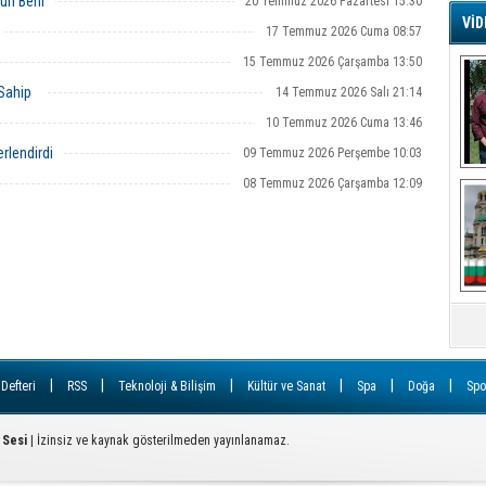
un Beni
20 Temmuz 2026 Pazartesi 15:30
VİD
17 Temmuz 2026 Cuma 08:57
G
15 Temmuz 2026 Çarşamba 13:50
Ş
 Sahip
14 Temmuz 2026 Salı 21:14
10 Temmuz 2026 Cuma 13:46
A
Ha
rlendirdi
09 Temmuz 2026 Perşembe 10:03
Mi
08 Temmuz 2026 Çarşamba 12:09
R
U
Tü
V
D
B
E
Or
|
|
|
|
|
|
 Defteri
RSS
Teknoloji & Bilişim
Kültür ve Sanat
Spa
Doğa
Spo
Fİ
 Sesi
| İzinsiz ve kaynak gösterilmeden yayınlanamaz.
O
Ca