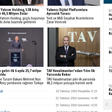
 Yatırım Holding,%38 Artış:
Yabancı Dijital Platformlara
B
r 46,5 Milyon Dolar
Ayrıcalık Yasası
H
 Yatırım Holding, güçlü büyümeyi
Yerli ve Millî Seyahat Acentelerine
s
ü dolar bazında gelirlerini
Zarar Verecek
A
18, FAVÖK’ünü yüzde 21 artırdı
A
K
C
Bi
A
 geliri ilk 6 ayda 25,7 milyar
TAV Havalimanları’ndan Yılın İlk
T
oldu
Yarısında Rekor
 ve Turizm Bakanı Mehmet Nuri
TAV Havalimanları yılın ilk yarısında
"Ateş çemberine rağmen Türkiye
48,2 milyon yolcuya hizmet verdi
Op
e istikrarını korudu"
Ro
adı
30 Temmuz 2026 Perşembe 12:25
Ka
25 Temmuz 2026 Cumartesi 14:48
R
i
25 Temmuz 2026 Cumartesi 14:33
Ar