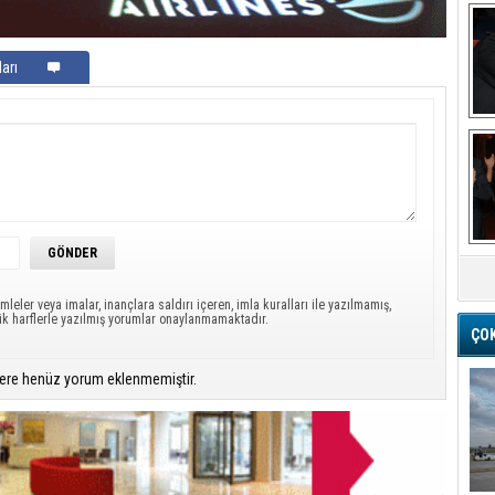
arı
Ba
M
mleler veya imalar, inançlara saldırı içeren, imla kuralları ile yazılmamış,
ük harflerle yazılmış yorumlar onaylanmamaktadır.
ÇO
ere henüz yorum eklenmemiştir.