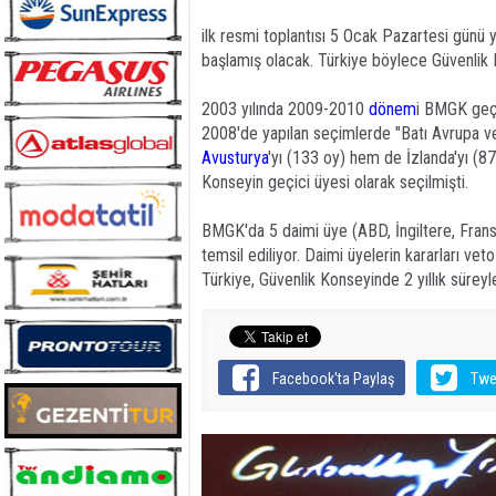
ilk resmi toplantısı 5 Ocak Pazartesi günü y
başlamış olacak. Türkiye böylece Güvenlik K
2003 yılında 2009-2010
dönem
i BMGK geçi
2008'de yapılan seçimlerde "Batı Avrupa ve
Avusturya
'yı (133 oy) hem de İzlanda'yı (8
Konseyin geçici üyesi olarak seçilmişti.
BMGK'da 5 daimi üye (ABD, İngiltere, Frans
temsil ediliyor. Daimi üyelerin kararları ve
Türkiye, Güvenlik Konseyinde 2 yıllık süre
Facebook'ta Paylaş
Twe