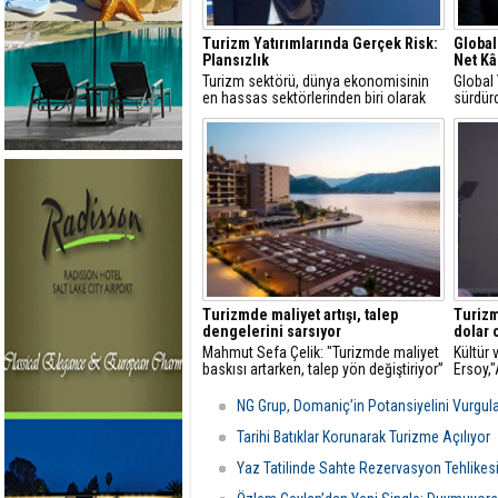
Turizm Yatırımlarında Gerçek Risk:
Global
Plansızlık
Net Kâ
Turizm sektörü, dünya ekonomisinin
Global
en hassas sektörlerinden biri olarak
sürdürd
görülür
yüzde 
Turizmde maliyet artışı, talep
Turizm
dengelerini sarsıyor
dolar 
Mahmut Sefa Çelik: "Turizmde maliyet
Kültür
baskısı artarken, talep yön değiştiriyor”
Ersoy,
turizmd
NG Grup, Domaniç’in Potansiyelini Vurgul
Tarihi Batıklar Korunarak Turizme Açılıyor
Yaz Tatilinde Sahte Rezervasyon Tehlikes