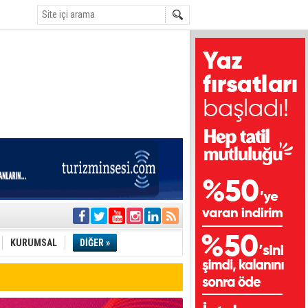
i
olar
KURUMSAL
DİĞER »