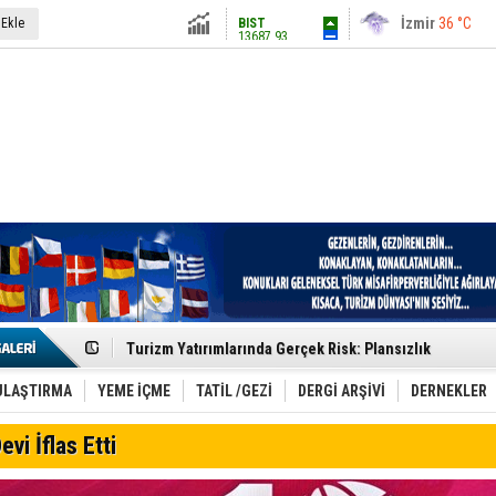
13687.93
İstanbul
31 °C
 Ekle
Altın
6248.13
Antalya
36 °C
Dolar
47.5424
Ankara
28 °C
Euro
54.8042
Etkinlik sektörünün Çatı Kuruluşlardan İstanbul Zirves
Turizm Yatırımlarında Gerçek Risk: Plansızlık
Çelebi–THY İş Birliğiyle Kenya’da Güçleniyor
Global Yatırım Holding,%38 Artış: Net Kâr 46,5 Milyon D
Yabancı Dijital Platformlara Ayrıcalık Yasası
ULAŞTIRMA
YEME İÇME
TATİL /GEZİ
DERGİ ARŞİVİ
DERNEKLER
Tatilsepeti’nden Villa Tatili Modeli
Jolly ile Mezopotamya’ya Yolculuk!
evi İflas Etti
Turizmde maliyet artışı, talep dengelerini sarsıyor
LÖSEV Yaz Okulu’nda Şifa ve Neşe
Turizm geliri ilk 6 ayda 25,7 milyar dolar oldu