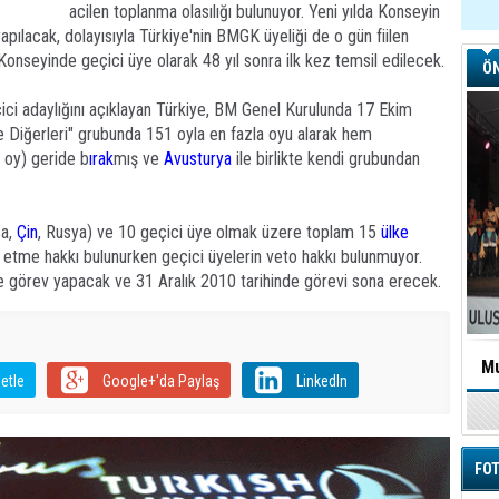
acilen toplanma olasılığı bulunuyor. Yeni yılda Konseyin
apılacak, dolayısıyla Türkiye'nin BMGK üyeliği de o gün fiilen
onseyinde geçici üye olarak 48 yıl sonra ilk kez temsil edilecek.
ÖN
ci adaylığını açıklayan Türkiye, BM Genel Kurulunda 17 Ekim
 Diğerleri" grubunda 151 oyla en fazla oyu alarak hem
7 oy) geride b
ırak
mış ve
Avusturya
ile birlikte kendi grubundan
a,
Çin
, Rusya) ve 10 geçici üye olmak üzere toplam 15
ülke
to etme hakkı bulunurken geçici üyelerin veto hakkı bulunmuyor.
yle görev yapacak ve 31 Aralık 2010 tarihinde görevi sona erecek.
Mu
etle
Google+'da Paylaş
LinkedIn
FOT