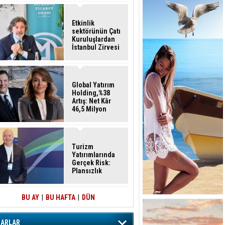
Etkinlik
sektörünün Çatı
Kuruluşlardan
İstanbul Zirvesi
Global Yatırım
Holding,%38
Artış: Net Kâr
46,5 Milyon
Dolar
Turizm
Yatırımlarında
Gerçek Risk:
Plansızlık
BU AY
|
BU HAFTA
|
DÜN
ZARLAR