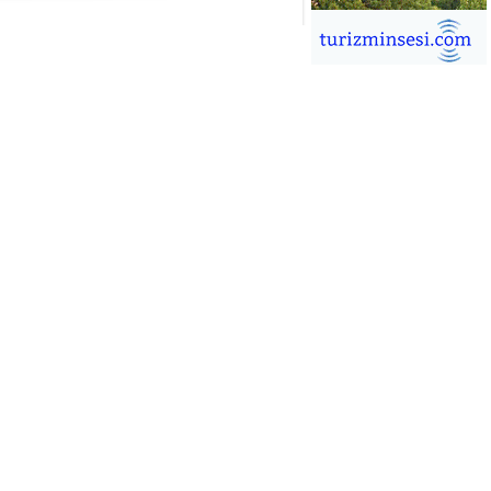
İĞDEM DİNÇ
ÜRSAB’da Yeni Dönem, Yeni
mutlar
ÜKSEL GÖK
ALSA EŞLİĞİNDE ADRENALİN
OLU KÜBA SEYAHATİ
YKUT BAKAY
a satışları düştü, otel satışları
şladı
ONUK YAZAR
R GİRİŞİMCİLİK HİKAYESİ