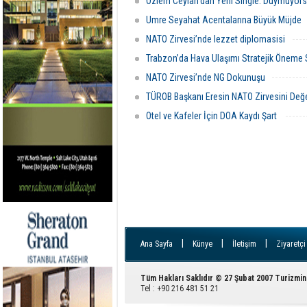
Özlem Ceylan’dan Yeni Single: Duymuyors
Umre Seyahat Acentalarına Büyük Müjde
NATO Zirvesi’nde lezzet diplomasisi
Trabzon’da Hava Ulaşımı Stratejik Öneme
NATO Zirvesi’nde NG Dokunuşu
TÜROB Başkanı Eresin NATO Zirvesini Değe
Otel ve Kafeler İçin DOA Kaydı Şart
|
|
|
Ana Sayfa
Künye
İletişim
Ziyaretçi
Tüm Hakları Saklıdır © 27 Şubat 2007 Turizmin
Tel : +90 216 481 51 21