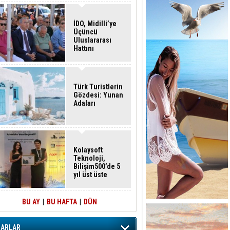
İDO, Midilli’ye
Üçüncü
Uluslararası
Hattını
Akçay’dan Açtı
Türk Turistlerin
Gözdesi: Yunan
Adaları
Kolaysoft
Teknoloji,
Bilişim500’de 5
yıl üst üste
zirvede
BU AY
|
BU HAFTA
|
DÜN
ZARLAR