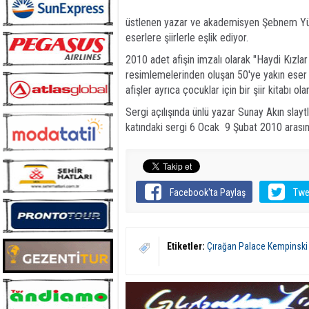
üstlenen yazar ve akademisyen Şebnem Yüce
eserlere şiirlerle eşlik ediyor.
2010 adet afişin imzalı olarak "Haydi Kızla
resimlemelerinden oluşan 50'ye yakın eser
afişler ayrıca çocuklar için bir şiir kitabı ol
Sergi açılışında ünlü yazar Sunay Akın slaytl
katındaki sergi 6 Ocak  9 Şubat 2010 arası
Facebook'ta Paylaş
Twe
Etiketler:
Çırağan Palace Kempinski