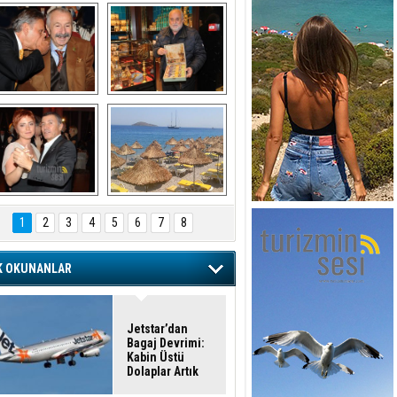
şaran ULUSOY ve 
Avni Ongurlar ile 
Firuz BAĞLIKAYA
TATLI bir muhabbet
URAT DEDEMAN
TATİL
1
2
3
4
5
6
7
8
K OKUNANLAR
Jetstar’dan
Bagaj Devrimi:
Kabin Üstü
Dolaplar Artık
Ücretli!