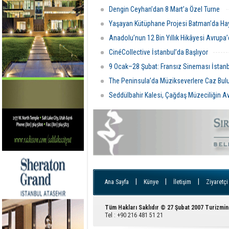
Dengin Ceyhan’dan 8 Mart’a Özel Turne
Yaşayan Kütüphane Projesi Batman’da Ha
Anadolu’nun 12 Bin Yıllık Hikâyesi Avrupa
CinéCollective İstanbul’da Başlıyor
9 Ocak–28 Şubat: Fransız Sineması İstan
The Peninsula’da Müzikseverlere Caz Bu
Seddülbahir Kalesi, Çağdaş Müzeciliğin 
|
|
|
Ana Sayfa
Künye
İletişim
Ziyaretçi
Tüm Hakları Saklıdır © 27 Şubat 2007 Turizmin
Tel : +90 216 481 51 21