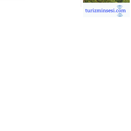
İĞDEM DİNÇ
ÜRSAB’da Yeni Dönem, Yeni
mutlar
ÜKSEL GÖK
ALSA EŞLİĞİNDE ADRENALİN
OLU KÜBA SEYAHATİ
YKUT BAKAY
a satışları düştü, otel satışları
şladı
ONUK YAZAR
R GİRİŞİMCİLİK HİKAYESİ