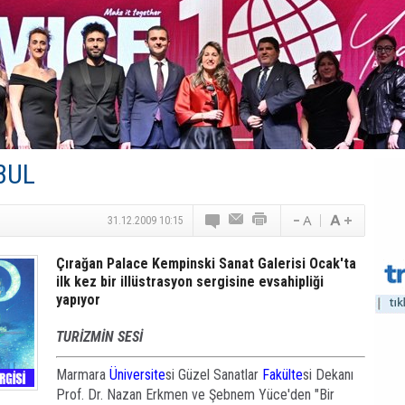
Turizm Yatırımlarında Gerçek Risk: Plansızlık
Çelebi–THY İş Birliğiyle Kenya’da Güçleniyor
Global Yatırım Holding,%38 Artış: Net Kâr 46,5 Milyon D
Yabancı Dijital Platformlara Ayrıcalık Yasası
Tatilsepeti’nden Villa Tatili Modeli
BUL
31.12.2009 10:15
Çırağan Palace Kempinski Sanat Galerisi Ocak'ta
ilk kez bir illüstrasyon sergisine evsahipliği
yapıyor
TURİZMİN SESİ
Marmara
Üniversite
si Güzel Sanatlar
Fakülte
si Dekanı
Prof. Dr. Nazan Erkmen ve Şebnem Yüce'den "Bir