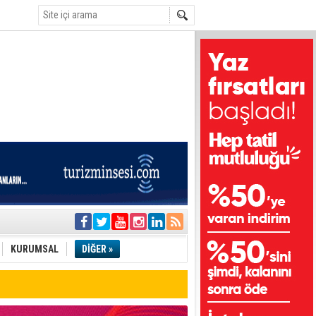
e
KURUMSAL
DİĞER »
tı
etli!
i