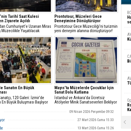
B
’nin Tarihî Saat Kulesi
Prontotour, Müzeleri Gece
H
n Ziyarete Açıldı
Deneyimine Dönüştürüyor
s
an Cumhuriyet’e Uzanan Miras
Prontotour Gece Müzeciliği’ni turizmin
A
 Müzecilikle Yaşatılacak
yeni deneyim alanına dönüştürüyor!
A
K
C
Bi
A
T
de Sanatın En Büyük
Mayıs’ta Müzelerde Çocuklar İçin
ması
Sanat Dolu Kutlama
anatçı, 120 Galeri: İzmir’de
İstanbul ve Ankara’da Ücretsiz
Op
n En Büyük Buluşması Başlıyor
Atölyeler Minik Sanatseverleri Bekliyor
Ro
Ka
r
09 Nisan 2026 Perşembe 09:32
uyor
27 Mart 2026 Cuma 15:33
R
Ar
nde
13 Mart 2026 Cuma 15:26