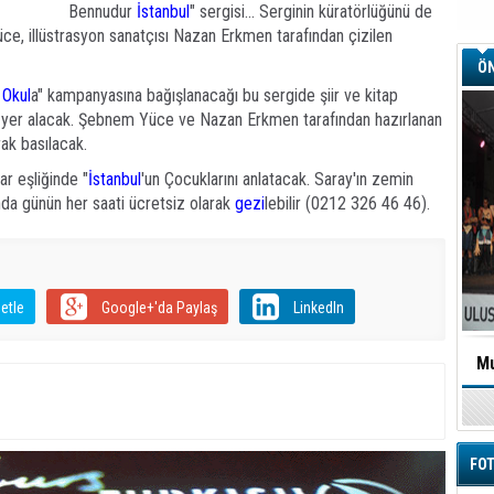
Bennudur
İstanbul
" sergisi... Serginin küratörlüğünü de
, illüstrasyon sanatçısı Nazan Erkmen tarafından çizilen
ÖN
r
Okul
a" kampanyasına bağışlanacağı bu sergide şiir ve kitap
 yer alacak. Şebnem Yüce ve Nazan Erkmen tarafından hazırlanan
arak basılacak.
ar eşliğinde "
İstanbul
'un Çocuklarını anlatacak. Saray'ın zemin
nda günün her saati ücretsiz olarak
gezi
lebilir (0212 326 46 46).
etle
Google+'da Paylaş
LinkedIn
Mu
FOT