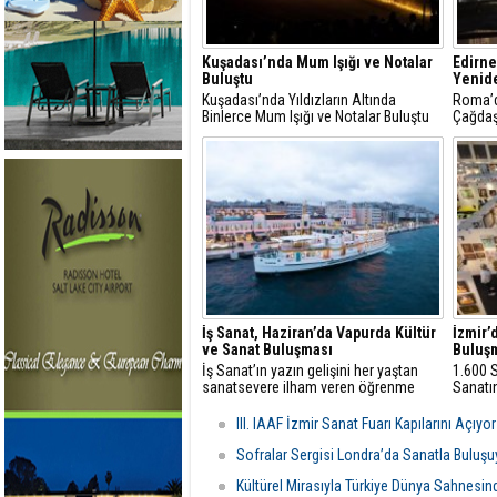
Kuşadası’nda Mum Işığı ve Notalar
Edirne
Buluştu
Yenide
Kuşadası’nda Yıldızların Altında
Roma’d
Binlerce Mum Işığı ve Notalar Buluştu
Çağdaş
İş Sanat, Haziran’da Vapurda Kültür
İzmir’
ve Sanat Buluşması
Buluş
İş Sanat’ın yazın gelişini her yaştan
1.600 S
sanatsevere ilham veren öğrenme
Sanatı
programları ile kutluyor
III. IAAF İzmir Sanat Fuarı Kapılarını Açıyo
Sofralar Sergisi Londra’da Sanatla Buluş
Kültürel Mirasıyla Türkiye Dünya Sahnesi