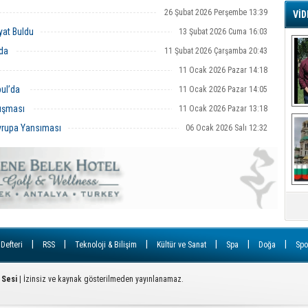
26 Şubat 2026 Perşembe 13:39
VİD
G
yat Buldu
13 Şubat 2026 Cuma 16:03
Ş
’da
11 Şubat 2026 Çarşamba 20:43
11 Ocak 2026 Pazar 14:18
A
bul’da
11 Ocak 2026 Pazar 14:05
Ha
luşması
11 Ocak 2026 Pazar 13:18
Mi
R
Avrupa Yansıması
06 Ocak 2026 Salı 12:32
U
Tü
V
D
B
E
Or
|
|
|
|
|
|
 Defteri
RSS
Teknoloji & Bilişim
Kültür ve Sanat
Spa
Doğa
Spo
Fİ
 Sesi
| İzinsiz ve kaynak gösterilmeden yayınlanamaz.
O
Ca