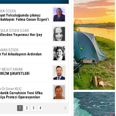
ORA ÖZGEN
ayat Yolculuğumda çıkmaz
okaktayım: Fatma Canan Özgen’i
nıyorum
YŞULA ÖZGEN İLGAR
üllerden Yeşermez Her Şey
ANAN ÖZGEN
r Yol Arkadaşının Ardından
V. MESUT KAVAK
URİZM ŞİKAYETLERİ
r.Dr.Sinan KILIÇ
botik Cerrahinin Yeni Ufku:
lça Protezi Operasyonları
1
2
3
4
AMAZAN BAŞAN
tık Şaşırmayacağız