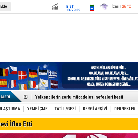
13779.39
İstanbul
31 °C
 Ekle
Altın
6659.71
Antalya
36 °C
Dolar
47.6791
Ankara
28 °C
Euro
55.1258
Denizli–İstanbul Seferleri Yeniden Günde İkiye Düştü
Yelkencilerin zorlu mücadelesi nefesleri kesti
Ankara–St. Petersburg Hattı Turizmi Hareketlendirdi
Ultra Trail Tutkunları Kaçkar’da Buluşuyor
Kolaysoft Teknoloji, Bilişim500’de 5 yıl üst üste zirved
ULAŞTIRMA
YEME İÇME
TATİL /GEZİ
DERGİ ARŞİVİ
DERNEKLER
Türk Turistlerin Gözdesi: Yunan Adaları
İDO, Midilli’ye Üçüncü Uluslararası Hattını Akçay’dan Aç
evi İflas Etti
Jetstar’dan Bagaj Devrimi: Kabin Üstü Dolaplar Artık Ücr
Trabzon UNESCO Gastronomi Şehri Yolunda
Etkinlik sektörünün Çatı Kuruluşlardan İstanbul Zirves