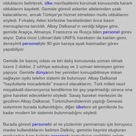
olduklarını belirterek,
ülke
menfaatlerini korumak konusunda kararlı
olduklarını kaydetti. Gemide görevli askerler ailelerinden uzak
kalacaklarını, ancak Türkiye'ye hizmet etmekten mutlu olduklarını
söyledi. Fırkatey, Aden körfezine hareketinden önce basın
mensuplarına tanıtıldı. Albay Dalkanat'ın verdiği bilgiye göre,
gemide Arapça, Almanya, Fransızca ve Rusça bilen
personel
görev
alıyor. Daha önce Lübnan'daki UNIFIL harekatın da katılan gemi,
deneyimli
personel
iyle 90 gün karaya ayak basmadan görev
yapabiliyor.
Gemide bir basınç odası ve biri dalış konusunda uzman olmak
üzere 2 doktor, 2 sıhhiye astsubay ve 1 uzman teknisyen görev
yapıyor. Gemide
dünya
nın her yerinden konuşabilmeye imkan
sağlayan uydu telefon sistemi de bulunuyor. Albay Dalkanat
"haydutlarla mücadelede" insancıl olacaklarını, Türk milleti nasıl
meşakkatli davranıyorsa kendilerine bir şey yapılmadığı sürece ona
göre hareket edeceklerini söyledi. Savaş hareket merkezini de
gezdiren Albay Dalkanat, Türkmühendislerinin yaptığı Genesis
sisteminin burada kullanıldığını, diğer
ülke
lere ait gemilerde bu
kadar modern bir sistemin bulunmadığını söyledi.
Burada görevli
personel
in el ve yüzlerinin yanmaması için koruyucu
maske kullandıklarını belirten Dalkılıç, geminin beynini oluşturan
merkezden harp halinde
personel
e komutların verildiğini anlattı.