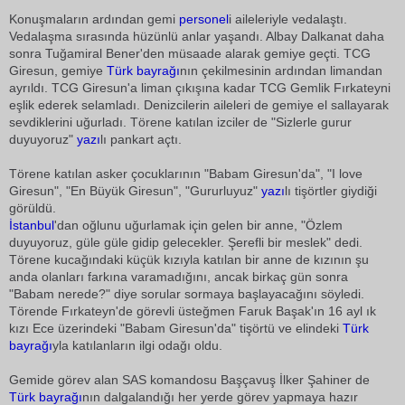
Konuşmaların ardından gemi
personel
i aileleriyle vedalaştı.
Vedalaşma sırasında hüzünlü anlar yaşandı. Albay Dalkanat daha
sonra Tuğamiral Bener'den müsaade alarak gemiye geçti. TCG
Giresun, gemiye
Türk bayrağı
nın çekilmesinin ardından limandan
ayrıldı. TCG Giresun'a liman çıkışına kadar TCG Gemlik Fırkateyni
eşlik ederek selamladı. Denizcilerin aileleri de gemiye el sallayarak
sevdiklerini uğurladı. Törene katılan izciler de "Sizlerle gurur
duyuyoruz"
yazı
lı pankart açtı.
Törene katılan asker çocuklarının "Babam Giresun'da", "I love
Giresun", "En Büyük Giresun", "Gururluyuz"
yazı
lı tişörtler giydiği
görüldü.
İstanbul
'dan oğlunu uğurlamak için gelen bir anne, "Özlem
duyuyoruz, güle güle gidip gelecekler. Şerefli bir meslek" dedi.
Törene kucağındaki küçük kızıyla katılan bir anne de kızının şu
anda olanları farkına varamadığını, ancak birkaç gün sonra
"Babam nerede?" diye sorular sormaya başlayacağını söyledi.
Törende Fırkateyn'de görevli üsteğmen Faruk Başak'ın 16 ayl ık
kızı Ece üzerindeki "Babam Giresun'da" tişörtü ve elindeki
Türk
bayrağı
yla katılanların ilgi odağı oldu.
Gemide görev alan SAS komandosu Başçavuş İlker Şahiner de
Türk bayrağı
nın dalgalandığı her yerde görev yapmaya hazır