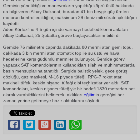
Geminin yönetildiği ve manevraların yapıldığı köprü üstü hakkında
da bilgi veren Albay Dalkanat, buradan 41 bin beygir güç üreten
motorun kontrol edildiğini, maksimum 29 deniz mili sürate çıkıldığını
kaydetti.
Aden Körfezi'ne 4-5 gün içinde varmayı hedeflediklerini anlatan
Albay Dalkanat, 25 Şubatta göreve başlayacaklarını bildirdi.
Gemide 76 milimetre çapında dakikada 80 mermi atan gemi topu,
dakikada 3 bin mermi atan otomatik top ile su üstü ve hava
hedeflerine karşı güdümlü mermiler bulunuyor. Gemide görev
yapacak SAT komandolarının kullandıkları silah ve mühimmatlarda
basın mensuplarına tanıtıldı. Sergide balistik yelek, gece görüş
gözlüğü, gaz maskesi, M-16 piyade tüfeği, RPG-7 roket atar,
makineli tüfek, keskin nişancı tüfeği gibi teçhizatlar yer aldı. SAT
komandoları, keskin nişancı tüfeğiyle bir hedefi 1830 metreden net
olarak vurabildiklerini belirterek, aldıkları
eğitim
in gereğini her
zaman yerine getirmeye hazır olduklarını söyledi.