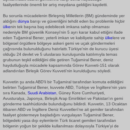
faaliyetlerinde önemli bir artış meydana geldiğini kaydetti.
Bu sorunla mücadelenin Birleşmiş Milletlerin (BM) gündeminde yer
aldığını
dünya
barışı ve güvenliğini tehdit eden bu problemle hiçbir
ülke
nin tek başına baş edebilecek imkana sahip olmaması
nedeniyle BM güvenlik Konseyi'nin 5 ayrı karar kabul ettiğini ifade
eden Tuğamiral Bener, yeterli imkan ve kabiliyete sahip
ülke
lere ve
bölgesel örgütlere bölgeye askeri gemi ve uçak göndermeleri
çağrısında bulunulduğunu hatırlattı.Türkiye'nin de kurucu üyesi
olduğu 24 devlet ve 5 uluslarası kuruluşunda katılımıyla temas
grubunun teşkil edildiğini dile getiren Tuğamiral Bener, deniz
haydutluğuyla mücadele kapsamında Görev Kuvveti-151 olarak
adlandırılan Birleşik Görev Kuvveti'nin kurulduğunu söyledi.
Kuvvetin şu anda ABD'li bir Tuğamiral tarafından komuta edildiğini
belirten Tuğamiral Bener, kuvvete ABD, Türkiye ve İngiltere'nin yanı
sıra Kanada,
Suudi Arabistan
, Güney Kore Cumhuriyeti,
Avusturalya, Japonya, Birleşik Arap Emirlikleri ve Pakistan'ın gemi
gönderme taahhüdünde bulunduğunu bildirdi. Kuvvetin, 13 Ocaktan
itibaren ABD ve İngiltere Deniz Kuvvetleri'ne ait gemiler tarafından
faaliyet göstermeye başladığını vurgulayan Tuğamiral Bener,
bölgedeki yasa dışı eylemlerin Türk ticaret gemileri tarafından
bölgenin yoğun bir şekilde kullanılması dolayısıyla Türkiye'yi de