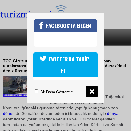
FACEBOOK'TA BEĞEN
SON DAKİKA
KATEGORİLER
BAHRİYELİLER SOMALİ YOLUNDA
TWITTER'DA TAKİP
TCG Giresun Fırkateyni Aden Körfezi'nde görev yapan
uluslararası deniz gücüne katılmak üzere Marmaris Aksaz'daki
ET
deniz üssünden yola çıktı
17 Şubat 2009 / 23:13
TURİZMİN SESİ
Bir Daha Gösterme
Güney Görev Grup Komutanı Tuğamiral
Caner Bener, Aksaz Deniz Üs
Komutanlığı'ndaki uğurlama töreninde yaptığı konuşmada son
dönem
de Somali'de devam eden istikrarsızlık nedeniyle
dünya
deniz ticaret yolları üzerinde yer alan ve Türk ticaret gemileri
tarafından da yoğun bir şekilde kullanılan Aden Körfezi ve Somali
açıklarındaki ticaret gemilerine karşı deniz haydutluğu