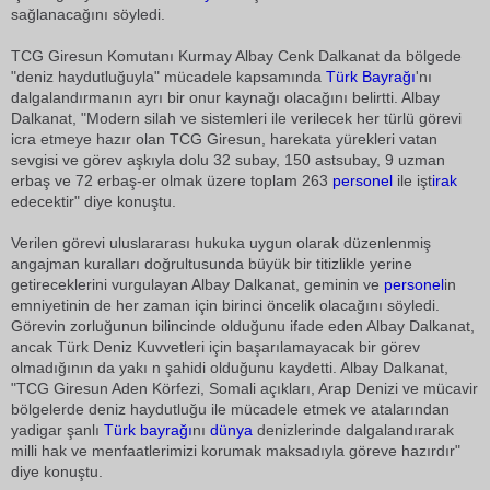
sağlanacağını söyledi.
TCG Giresun Komutanı Kurmay Albay Cenk Dalkanat da bölgede
"deniz haydutluğuyla" mücadele kapsamında
Türk Bayrağı
'nı
dalgalandırmanın ayrı bir onur kaynağı olacağını belirtti. Albay
Dalkanat, "Modern silah ve sistemleri ile verilecek her türlü görevi
icra etmeye hazır olan TCG Giresun, harekata yürekleri vatan
sevgisi ve görev aşkıyla dolu 32 subay, 150 astsubay, 9 uzman
erbaş ve 72 erbaş-er olmak üzere toplam 263
personel
ile işt
irak
edecektir" diye konuştu.
Verilen görevi uluslararası hukuka uygun olarak düzenlenmiş
angajman kuralları doğrultusunda büyük bir titizlikle yerine
getireceklerini vurgulayan Albay Dalkanat, geminin ve
personel
in
emniyetinin de her zaman için birinci öncelik olacağını söyledi.
Görevin zorluğunun bilincinde olduğunu ifade eden Albay Dalkanat,
ancak Türk Deniz Kuvvetleri için başarılamayacak bir görev
olmadığının da yakı n şahidi olduğunu kaydetti. Albay Dalkanat,
"TCG Giresun Aden Körfezi, Somali açıkları, Arap Denizi ve mücavir
bölgelerde deniz haydutluğu ile mücadele etmek ve atalarından
yadigar şanlı
Türk bayrağı
nı
dünya
denizlerinde dalgalandırarak
milli hak ve menfaatlerimizi korumak maksadıyla göreve hazırdır"
diye konuştu.