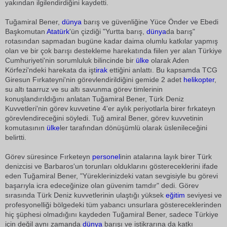
yakından ilgilendirdiğini kaydetti.
Tuğamiral Bener,
dünya
barış ve güvenliğine Yüce Önder ve Ebedi
Başkomutan
Atatürk
'ün çizdiği "Yurtta barış,
dünya
da barış"
rotasından sapmadan bugüne kadar daima olumlu katkılar yapmış
olan ve bir çok barışı destekleme harekatında fiilen yer alan Türkiye
Cumhuriyeti'nin sorumluluk bilincinde bir
ülke
olarak Aden
Körfezi'ndeki harekata da işt
irak
ettiğini anlattı. Bu kapsamda TCG
Giresun Fırkateyni'nin görevlendirildiğini gemide 2 adet
helikopter
,
su altı taarruz ve su altı savunma görev timlerinin
konuşlandırıldığını anlatan Tuğamiral Bener, Türk Deniz
Kuvvetleri'nin görev kuvvetine 4'er aylık periyotlarla birer fırkateyn
görevlendireceğini söyledi. Tuğ amiral Bener, görev kuvvetinin
komutasının
ülke
ler tarafından dönüşümlü olarak üslenileceğini
belirtti.
Görev süresince Fırketeyn
personel
inin atalarına layık birer Türk
denizcisi ve Barbaros'un torunları olduklarını göstereceklerini ifade
eden Tuğamiral Bener, "Yüreklerinizdeki vatan sevgisiyle bu görevi
başarıyla icra edeceğinize olan güvenim tamdır" dedi. Görev
sırasında Türk Deniz kuvvetlerinin ulaştığı yüksek
eğitim
seviyesi ve
profesyonelliği bölgedeki tüm yabancı unsurlara göstereceklerinden
hiç şüphesi olmadığını kaydeden Tuğamiral Bener, sadece Türkiye
için değil aynı zamanda
dünya
barışı ve istikrarına da katkı