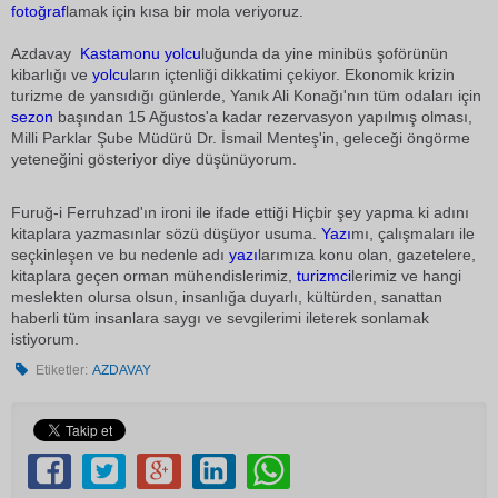
fotoğraf
lamak için kısa bir mola veriyoruz.
Azdavay 
Kastamonu
yolcu
luğunda da yine minibüs şoförünün
kibarlığı ve
yolcu
ların içtenliği dikkatimi çekiyor. Ekonomik krizin
turizme de yansıdığı günlerde, Yanık Ali Konağı'nın tüm odaları için
sezon
başından 15 Ağustos'a kadar rezervasyon yapılmış olması,
Milli Parklar Şube Müdürü Dr. İsmail Menteş'in, geleceği öngörme
yeteneğini gösteriyor diye düşünüyorum.
Furuğ-i Ferruhzad'ın ironi ile ifade ettiği Hiçbir şey yapma ki adını
kitaplara yazmasınlar sözü düşüyor usuma.
Yazı
mı, çalışmaları ile
seçkinleşen ve bu nedenle adı
yazı
larımıza konu olan, gazetelere,
kitaplara geçen orman mühendislerimiz,
turizmci
lerimiz ve hangi
meslekten olursa olsun, insanlığa duyarlı, kültürden, sanattan
haberli tüm insanlara saygı ve sevgilerimi ileterek sonlamak
istiyorum.
Etiketler:
AZDAVAY