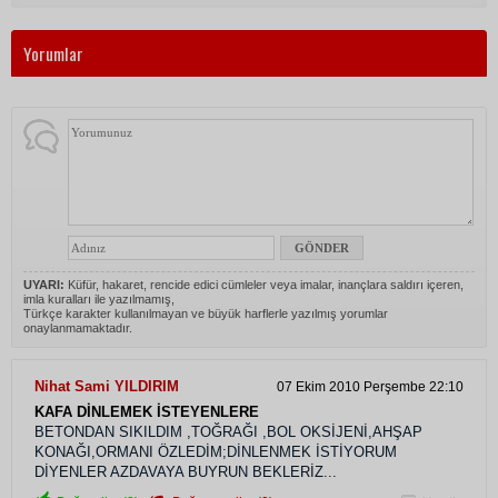
Yorumlar
UYARI:
Küfür, hakaret, rencide edici cümleler veya imalar, inançlara saldırı içeren,
imla kuralları ile yazılmamış,
Türkçe karakter kullanılmayan ve büyük harflerle yazılmış yorumlar
onaylanmamaktadır.
Nihat Sami YILDIRIM
07 Ekim 2010 Perşembe 22:10
KAFA DİNLEMEK İSTEYENLERE
BETONDAN SIKILDIM ,TOĞRAĞI ,BOL OKSİJENİ,AHŞAP
KONAĞI,ORMANI ÖZLEDİM;DİNLENMEK İSTİYORUM
DİYENLER AZDAVAYA BUYRUN BEKLERİZ...