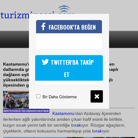
FACEBOOK'TA BEĞEN
SON DAKİKA
KATEGORİLER
AZDAVAY EKO TURİZM MERKEZİ
TWITTER'DA TAKİP
Kastamonu'dan Azdavay ilçesine doğru yol alıyorken
dallarında güneş ışıklarının oynaştığı ağaçlarlarla kaplı
ET
dağların eşliğinde süren yolculuğumuz 1210 metre
yükseklikteki Oyrak Geçiti, Seydiler ve ardından Ağlı
ilçesinden geçerek sürüyor
27 Temmuz 2009 / 09:53
Bir Daha Gösterme
TURİZMİN SESİ
Kastamonu
'dan Azdavay ilçesinden
ilerlerken ağllı yakınlarında aniden çıkan hafif esinti ile birlikte,
kızgın sıcak yerini tatlı bir serinliğe b
ırak
ıyor. Rüzgar ağaçların,
çiçeklerin, otların kokusunu harmanlayıp yola b
ırak
ıyor.