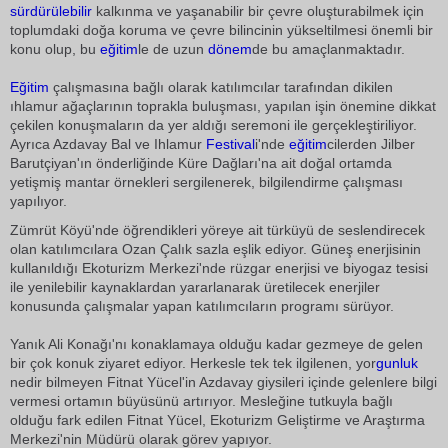
sürdürülebilir
kalkınma ve yaşanabilir bir çevre oluşturabilmek için
toplumdaki doğa koruma ve çevre bilincinin yükseltilmesi önemli bir
konu olup, bu
eğitim
le de uzun
dönem
de bu amaçlanmaktadır.
Eğitim
çalışmasına bağlı olarak katılımcılar tarafından dikilen
ıhlamur ağaçlarının toprakla buluşması, yapılan işin önemine dikkat
çekilen konuşmaların da yer aldığı seremoni ile gerçekleştiriliyor.
Ayrıca Azdavay Bal ve Ihlamur
Festival
i'nde
eğitim
cilerden Jilber
Barutçiyan'ın önderliğinde Küre Dağları'na ait doğal ortamda
yetişmiş mantar örnekleri sergilenerek, bilgilendirme çalışması
yapılıyor.
Zümrüt Köyü'nde öğrendikleri yöreye ait türküyü de seslendirecek
olan katılımcılara Ozan Çalık sazla eşlik ediyor. Güneş enerjisinin
kullanıldığı Ekoturizm Merkezi'nde rüzgar enerjisi ve biyogaz tesisi
ile yenilebilir kaynaklardan yararlanarak üretilecek enerjiler
konusunda çalışmalar yapan katılımcıların programı sürüyor.
Yanık Ali Konağı'nı konaklamaya olduğu kadar gezmeye de gelen
bir çok konuk ziyaret ediyor. Herkesle tek tek ilgilenen, yor
gunluk
nedir bilmeyen Fitnat Yücel'in Azdavay giysileri içinde gelenlere bilgi
vermesi ortamın büyüsünü artırıyor. Mesleğine tutkuyla bağlı
olduğu fark edilen Fitnat Yücel, Ekoturizm Geliştirme ve Araştırma
Merkezi'nin Müdürü olarak görev yapıyor.