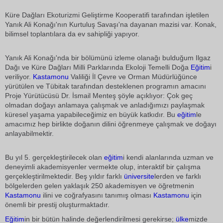
Küre Dağları Ekoturizmi Geliştirme Kooperatifi tarafından işletilen
Yanık Ali Konağı'nın Kurtuluş Savaşı'na dayanan mazisi var. Konak,
bilimsel toplantılara da ev sahipliği yapıyor.
Yanık Ali Konağı'nda bir bölümünü izleme olanağı bulduğum Ilgaz
Dağı ve Küre Dağları Milli Parklarında Ekoloji Temelli Doğa
Eğitim
i
veriliyor.
Kastamonu
Valiliği İl Çevre ve Orman Müdürlüğünce
yürütülen ve Tübitak tarafından desteklenen programın amacını
Proje Yürütücüsü Dr. İsmail Menteş şöyle açıklıyor: Çok geç
olmadan doğayı anlamaya çalışmak ve anladığımızı paylaşmak
küresel yaşama yapabileceğimiz en büyük katkıdır. Bu
eğitim
le
amacımız hep birlikte doğanın dilini öğrenmeye çalışmak ve doğayı
anlayabilmektir.
Bu yıl 5. gerçekleştirilecek olan
eğitim
i kendi alanlarında uzman ve
deneyimli akademisyenler vermekte olup, interaktif bir çalışma
gerçekleştirilmektedir. Beş yıldır farklı
üniversite
lerden ve farklı
bölgelerden gelen yaklaşık 250 akademisyen ve öğretmenin
Kastamonu
ilini ve coğrafyasını tanımış olması
Kastamonu
için
önemli bir prestij oluşturmaktadır.
Eğitim
in bir bütün halinde değerlendirilmesi gerekirse;
ülke
mizde