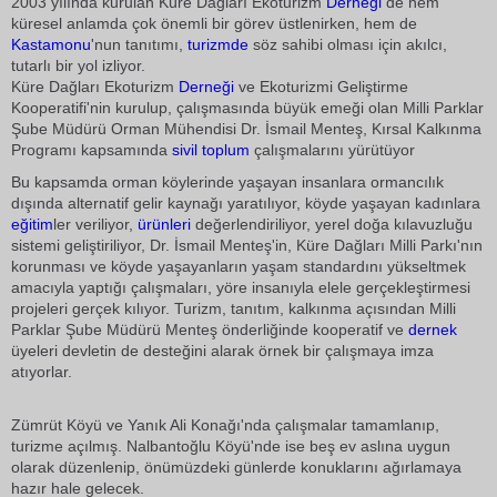
2003 yılında kurulan Küre Dağları Ekoturizm
Derneği
de hem
küresel anlamda çok önemli bir görev üstlenirken, hem de
Kastamonu
'nun tanıtımı,
turizmde
söz sahibi olması için akılcı,
tutarlı bir yol izliyor.
Küre Dağları Ekoturizm
Derneği
ve Ekoturizmi Geliştirme
Kooperatifi'nin kurulup, çalışmasında büyük emeği olan Milli Parklar
Şube Müdürü Orman Mühendisi Dr. İsmail Menteş, Kırsal Kalkınma
Programı kapsamında
sivil toplum
çalışmalarını yürütüyor
Bu kapsamda orman köylerinde yaşayan insanlara ormancılık
dışında alternatif gelir kaynağı yaratılıyor, köyde yaşayan kadınlara
eğitim
ler veriliyor,
ürünleri
değerlendiriliyor, yerel doğa kılavuzluğu
sistemi geliştiriliyor, Dr. İsmail Menteş'in, Küre Dağları Milli Parkı'nın
korunması ve köyde yaşayanların yaşam standardını yükseltmek
amacıyla yaptığı çalışmaları, yöre insanıyla elele gerçekleştirmesi
projeleri gerçek kılıyor. Turizm, tanıtım, kalkınma açısından Milli
Parklar Şube Müdürü Menteş önderliğinde kooperatif ve
dernek
üyeleri devletin de desteğini alarak örnek bir çalışmaya imza
atıyorlar.
Zümrüt Köyü ve Yanık Ali Konağı'nda çalışmalar tamamlanıp,
turizme açılmış. Nalbantoğlu Köyü'nde ise beş ev aslına uygun
olarak düzenlenip, önümüzdeki günlerde konuklarını ağırlamaya
hazır hale gelecek.