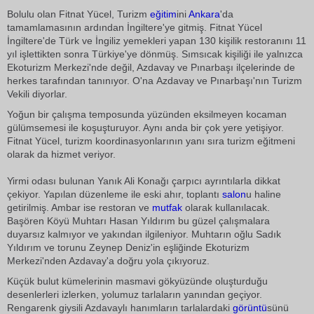
Bolulu olan Fitnat Yücel, Turizm
eğitim
ini
Ankara
'da
tamamlamasının ardından İngiltere'ye gitmiş. Fitnat Yücel
İngiltere'de Türk ve İngiliz yemekleri yapan 130 kişilik restoranını 11
yıl işlettikten sonra Türkiye'ye dönmüş. Sımsıcak kişiliği ile yalnızca
Ekoturizm Merkezi'nde değil, Azdavay ve Pınarbaşı ilçelerinde de
herkes tarafından tanınıyor. O'na Azdavay ve Pınarbaşı'nın Turizm
Vekili diyorlar.
Yoğun bir çalışma temposunda yüzünden eksilmeyen kocaman
gülümsemesi ile koşuşturuyor. Aynı anda bir çok yere yetişiyor.
Fitnat Yücel, turizm koordinasyonlarının yanı sıra turizm eğitmeni
olarak da hizmet veriyor.
Yirmi odası bulunan Yanık Ali Konağı çarpıcı ayrıntılarla dikkat
çekiyor. Yapılan düzenleme ile eski ahır, toplantı
salon
u haline
getirilmiş. Ambar ise restoran ve
mutfak
olarak kullanılacak.
Başören Köyü Muhtarı Hasan Yıldırım bu güzel çalışmalara
duyarsız kalmıyor ve yakından ilgileniyor. Muhtarın oğlu Sadık
Yıldırım ve torunu Zeynep Deniz'in eşliğinde Ekoturizm
Merkezi'nden Azdavay'a doğru yola çıkıyoruz.
Küçük bulut kümelerinin masmavi gökyüzünde oluşturduğu
desenlerleri izlerken, yolumuz tarlaların yanından geçiyor.
Rengarenk giysili Azdavaylı hanımların tarlalardaki
görüntü
sünü