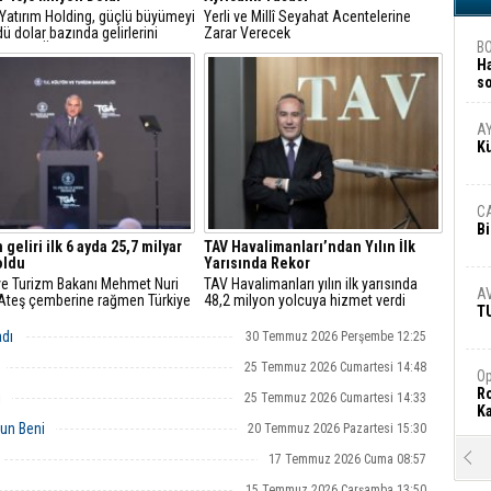
 Yatırım Holding, güçlü büyümeyi
Yerli ve Millî Seyahat Acentelerine
ü dolar bazında gelirlerini
Zarar Verecek
B
18, FAVÖK’ünü yüzde 21 artırdı
H
s
A
A
K
C
Bi
 geliri ilk 6 ayda 25,7 milyar
TAV Havalimanları’ndan Yılın İlk
oldu
Yarısında Rekor
 ve Turizm Bakanı Mehmet Nuri
TAV Havalimanları yılın ilk yarısında
A
"Ateş çemberine rağmen Türkiye
48,2 milyon yolcuya hizmet verdi
T
e istikrarını korudu"
adı
30 Temmuz 2026 Perşembe 12:25
25 Temmuz 2026 Cumartesi 14:48
Op
Ro
i
25 Temmuz 2026 Cumartesi 14:33
Ka
un Beni
20 Temmuz 2026 Pazartesi 15:30
R
17 Temmuz 2026 Cuma 08:57
Ar
15 Temmuz 2026 Çarşamba 13:50