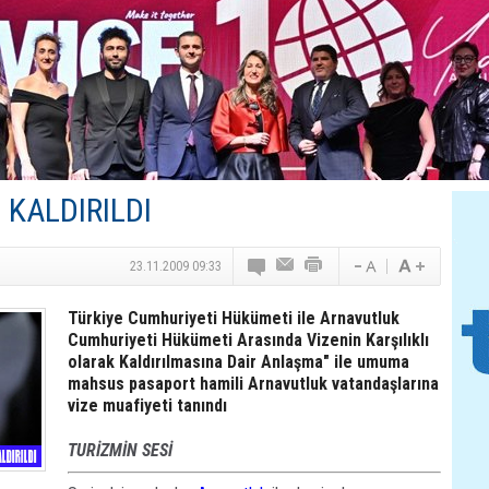
Canovate’den Yeni Nesil Veri Merkezleri
Türk MICE Sektörüne Yeni Fırsatlar
TAV Havalimanları’ndan Yılın İlk Yarısında Rekor
SunExpress’ten Tatil Hamlesi
NG Grup, Domaniç’in Potansiyelini Vurguladı
 KALDIRILDI
23.11.2009 09:33
Türkiye Cumhuriyeti Hükümeti ile Arnavutluk
Cumhuriyeti Hükümeti Arasında Vizenin Karşılıklı
olarak Kaldırılmasına Dair Anlaşma" ile umuma
mahsus pasaport hamili Arnavutluk vatandaşlarına
vize muafiyeti tanındı
TURİZMİN SESİ