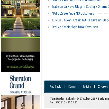
Trabzon’da Hava Ulaşımı Stratejik Öneme
NATO Zirvesi’nde NG Dokunuşu
TÜROB Başkanı Eresin NATO Zirvesini Değe
Otel ve Kafeler İçin DOA Kaydı Şart
|
|
|
Ana Sayfa
Künye
İletişim
Ziyaretçi
Tüm Hakları Saklıdır © 27 Şubat 2007 Turizmin
Tel : +90 216 481 51 21