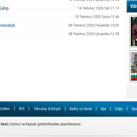
VİD
 Sahip
14 Temmuz 2026 Salı 21:14
G
10 Temmuz 2026 Cuma 13:46
Ş
rlendirdi
09 Temmuz 2026 Perşembe 10:03
08 Temmuz 2026 Çarşamba 12:09
A
Ha
Mi
R
U
Tü
V
D
B
E
Or
|
|
|
|
|
|
 Defteri
RSS
Teknoloji & Bilişim
Kültür ve Sanat
Spa
Doğa
Spo
Fİ
 Sesi
| İzinsiz ve kaynak gösterilmeden yayınlanamaz.
O
Ca