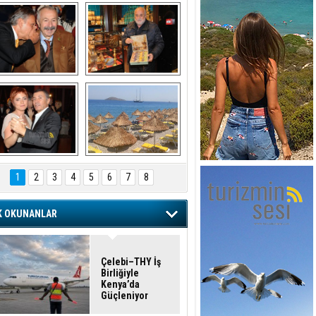
şaran ULUSOY ve 
Avni Ongurlar ile 
Firuz BAĞLIKAYA
TATLI bir muhabbet
URAT DEDEMAN
TATİL
1
2
3
4
5
6
7
8
K OKUNANLAR
Çelebi–THY İş
Birliğiyle
Kenya’da
Güçleniyor