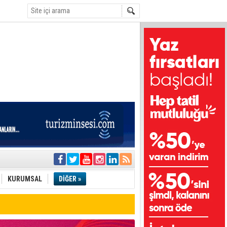
i
olar
KURUMSAL
DİĞER »