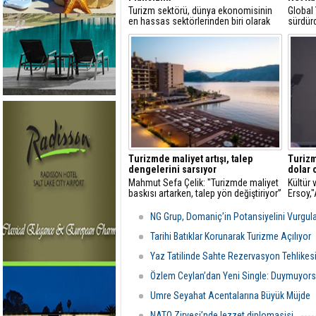
Turizm sektörü, dünya ekonomisinin
Global
en hassas sektörlerinden biri olarak
sürdürd
görülür
yüzde 
Turizmde maliyet artışı, talep
Turizm
dengelerini sarsıyor
dolar 
Mahmut Sefa Çelik: "Turizmde maliyet
Kültür
baskısı artarken, talep yön değiştiriyor”
Ersoy,
turizmd
NG Grup, Domaniç’in Potansiyelini Vurgul
Tarihi Batıklar Korunarak Turizme Açılıyor
Yaz Tatilinde Sahte Rezervasyon Tehlikes
Özlem Ceylan’dan Yeni Single: Duymuyors
Umre Seyahat Acentalarına Büyük Müjde
NATO Zirvesi’nde lezzet diplomasisi