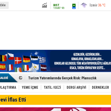
13687.93
İstanbul
31 °C
 Ekle
Altın
6248.13
Antalya
36 °C
Dolar
47.5424
Ankara
28 °C
Euro
54.8042
Etkinlik sektörünün Çatı Kuruluşlardan İstanbul Zirves
Turizm Yatırımlarında Gerçek Risk: Plansızlık
Çelebi–THY İş Birliğiyle Kenya’da Güçleniyor
Global Yatırım Holding,%38 Artış: Net Kâr 46,5 Milyon D
Yabancı Dijital Platformlara Ayrıcalık Yasası
ULAŞTIRMA
YEME İÇME
TATİL /GEZİ
DERGİ ARŞİVİ
DERNEKLER
Tatilsepeti’nden Villa Tatili Modeli
Jolly ile Mezopotamya’ya Yolculuk!
evi İflas Etti
Turizmde maliyet artışı, talep dengelerini sarsıyor
LÖSEV Yaz Okulu’nda Şifa ve Neşe
Turizm geliri ilk 6 ayda 25,7 milyar dolar oldu