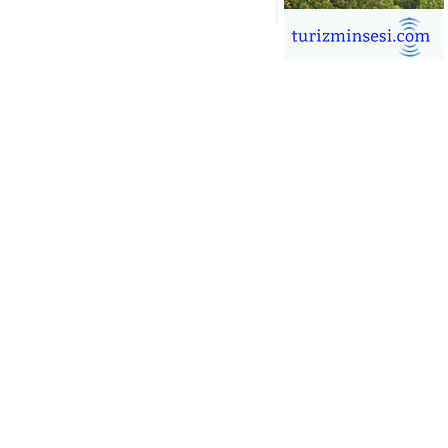
İĞDEM DİNÇ
ÜRSAB’da Yeni Dönem, Yeni
mutlar
ÜKSEL GÖK
ALSA EŞLİĞİNDE ADRENALİN
OLU KÜBA SEYAHATİ
YKUT BAKAY
a satışları düştü, otel satışları
şladı
ONUK YAZAR
R GİRİŞİMCİLİK HİKAYESİ