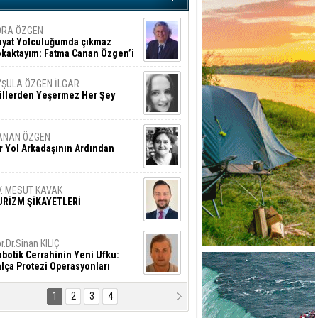
ORA ÖZGEN
ayat Yolculuğumda çıkmaz
okaktayım: Fatma Canan Özgen’i
nıyorum
YŞULA ÖZGEN İLGAR
üllerden Yeşermez Her Şey
ANAN ÖZGEN
r Yol Arkadaşının Ardından
V. MESUT KAVAK
URİZM ŞİKAYETLERİ
r.Dr.Sinan KILIÇ
botik Cerrahinin Yeni Ufku:
lça Protezi Operasyonları
1
2
3
4
AMAZAN BAŞAN
tık Şaşırmayacağız