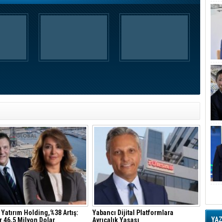
 Yatırım Holding,%38 Artış:
Yabancı Dijital Platformlara
YA
r 46,5 Milyon Dolar
Ayrıcalık Yasası