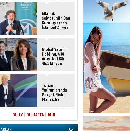
Etkinlik
sektörünün Çatı
Kuruluşlardan
İstanbul Zirvesi
Global Yatırım
Holding,%38
Artış: Net Kâr
46,5 Milyon
Dolar
Turizm
Yatırımlarında
Gerçek Risk:
Plansızlık
BU AY
|
BU HAFTA
|
DÜN
ZARLAR