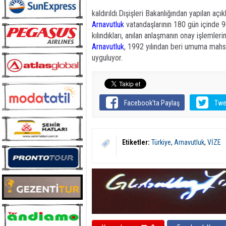
kaldırıldı.Dışişleri Bakanlığından yapılan
Arnavutluk
vatandaşlarının 180 gün içinde 9
kılındıkları, anılan anlaşmanın onay işleml
Arnavutluk
, 1992 yılından beri umuma mah
uyguluyor.
Facebook'ta Paylaş
Twe
Etiketler:
Türkiye
,
Arnavutluk
,
VİZE