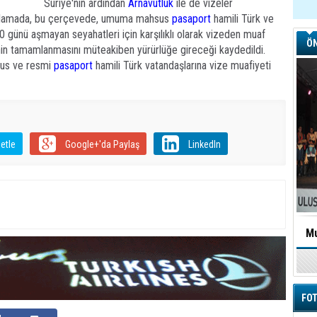
Suriye'nin ardından
Arnavutluk
ile de vizeler
 açıklamada, bu çerçevede, umuma mahsus
pasaport
hamili Türk ve
0 günü aşmayan seyahatleri için karşılıklı olarak vizeden muaf
ÖN
erinin tamamlanmasını müteakiben yürürlüğe gireceği kaydedildi.
sus ve resmi
pasaport
hamili Türk vatandaşlarına vize muafiyeti
etle
Google+'da Paylaş
LinkedIn
Mu
FOT