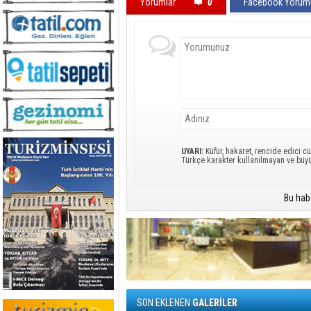
Yorumlar
0
Facebook Yoruml
UYARI:
Küfür, hakaret, rencide edici cü
Türkçe karakter kullanılmayan ve büy
Bu hab
SON EKLENEN
GALERİLER