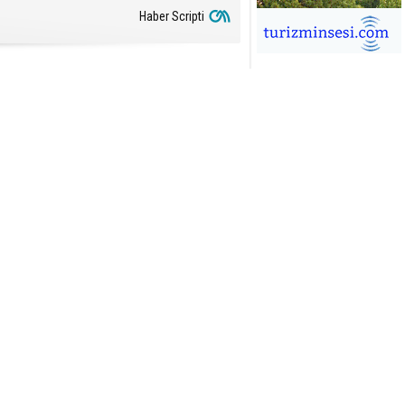
Haber Scripti
İĞDEM DİNÇ
ÜRSAB’da Yeni Dönem, Yeni
mutlar
ÜKSEL GÖK
ALSA EŞLİĞİNDE ADRENALİN
OLU KÜBA SEYAHATİ
YKUT BAKAY
a satışları düştü, otel satışları
şladı
ONUK YAZAR
R GİRİŞİMCİLİK HİKAYESİ