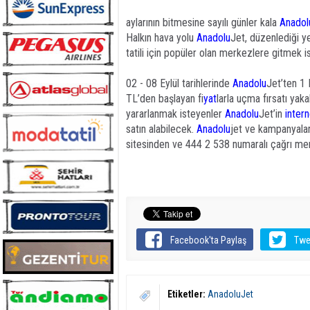
aylarının bitmesine sayılı günler kala
Anadol
Halkın hava yolu
Anadolu
Jet, düzenlediği y
tatili için popüler olan merkezlere gitmek i
02 - 08 Eylül tarihlerinde
Anadolu
Jet’ten 1 
TL’den başlayan fi
yat
larla uçma fırsatı yaka
yararlanmak isteyenler
Anadolu
Jet’in
intern
satın alabilecek.
Anadolu
jet ve kampanyaları 
sitesinden ve 444 2 538 numaralı çağrı merk
Facebook'ta Paylaş
Twe
Etiketler:
AnadoluJet