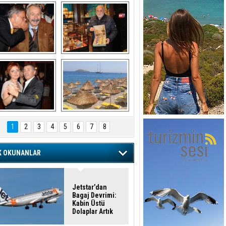
şaran ULUSOY ve 
Avni Ongurlar ile 
Firuz BAĞLIKAYA
TATLI bir muhabbet
URAT DEDEMAN
TATİL
1
2
3
4
5
6
7
8
K OKUNANLAR
Jetstar’dan
Bagaj Devrimi:
Kabin Üstü
Dolaplar Artık
Ücretli!