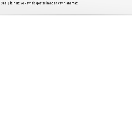
 Sesi
| İzinsiz ve kaynak gösterilmeden yayınlanamaz.
Ç
T
U
Y
S
D
A
Od
ba
K
Bİ