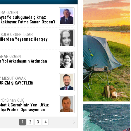
ORA ÖZGEN
ayat Yolculuğumda çıkmaz
okaktayım: Fatma Canan Özgen’i
nıyorum
YŞULA ÖZGEN İLGAR
üllerden Yeşermez Her Şey
ANAN ÖZGEN
r Yol Arkadaşının Ardından
V. MESUT KAVAK
URİZM ŞİKAYETLERİ
r.Dr.Sinan KILIÇ
botik Cerrahinin Yeni Ufku:
lça Protezi Operasyonları
1
2
3
4
AMAZAN BAŞAN
tık Şaşırmayacağız