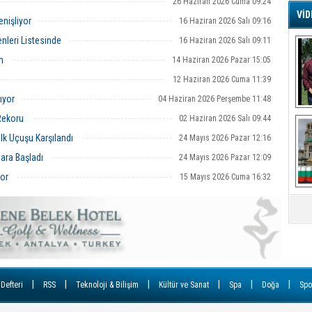
26 Haziran 2026 Cuma 09:24
VİD
enişliyor
16 Haziran 2026 Salı 09:16
G
enleri Listesinde
16 Haziran 2026 Salı 09:11
Ş
en
14 Haziran 2026 Pazar 15:05
12 Haziran 2026 Cuma 11:39
A
Ha
ıyor
04 Haziran 2026 Perşembe 11:48
Mi
Rekoru
02 Haziran 2026 Salı 09:44
R
U
lk Uçuşu Karşılandı
24 Mayıs 2026 Pazar 12:16
Tü
ara Başladı
V
24 Mayıs 2026 Pazar 12:09
or
15 Mayıs 2026 Cuma 16:32
D
B
E
Or
Fİ
|
|
|
|
|
|
 Defteri
RSS
Teknoloji & Bilişim
Kültür ve Sanat
Spa
Doğa
Spo
O
Ca