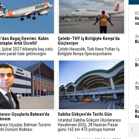
B
H
s
A
A
r’dan Bagaj Devrimi: Kabin
Çelebi–THY İş Birliğiyle Kenya’da
K
laplar Artık Ücretli!
Güçleniyor
; Şubat 2027 itibarıyla baş üstü
Çelebi Havacılık, Türk Hava Yolları İş
rını paralı hale getireceğini
Birliğiyle Kenya Operasyonlarını
ı
Güçlendiriyor
C
Bi
A
T
Op
Ro
rarası Uçuşlarla Batman’da
Sabiha Gökçen’de Tarihi Gün
Ka
Dönem
İstanbul Sabiha Gökçen Uluslararası
arası Uçuşlar, Batman Turizmi
Havalimanı (ISG), 28 Haziran Pazar
arihî Dönüm Noktası
günü 165 bin 473 yolcuya hizmet
R
vererek tüm zamanların en yüksek
Ar
günlük yolcu rekorunu kırdı