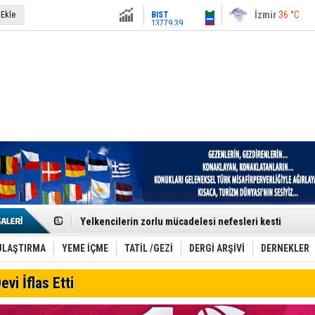
13779.39
İstanbul
31 °C
 Ekle
Altın
6659.71
Antalya
36 °C
Dolar
47.6791
Ankara
28 °C
Euro
55.1258
Denizli–İstanbul Seferleri Yeniden Günde İkiye Düştü
Yelkencilerin zorlu mücadelesi nefesleri kesti
Ankara–St. Petersburg Hattı Turizmi Hareketlendirdi
Ultra Trail Tutkunları Kaçkar’da Buluşuyor
Kolaysoft Teknoloji, Bilişim500’de 5 yıl üst üste zirved
ULAŞTIRMA
YEME İÇME
TATİL /GEZİ
DERGİ ARŞİVİ
DERNEKLER
Türk Turistlerin Gözdesi: Yunan Adaları
İDO, Midilli’ye Üçüncü Uluslararası Hattını Akçay’dan Aç
evi İflas Etti
Jetstar’dan Bagaj Devrimi: Kabin Üstü Dolaplar Artık Ücr
Trabzon UNESCO Gastronomi Şehri Yolunda
Etkinlik sektörünün Çatı Kuruluşlardan İstanbul Zirves