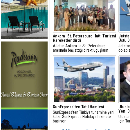
Ankara–St. Petersburg Hattı Turizmi
Jetsta
Hareketlendirdi
Üstü Do
AJet’in Ankara ile St. Petersburg
Jetstar
arasında başlattığı direkt uçuşların
dolapla
ardından, Başkent ve çevresinin turizm
açıklad
potansiyelinin Rus pazarında
tanıtılması amacıyla kapsamlı bir
tanıtım organizasyonu hayata
geçiriliyor
SunExpress’ten Tatil Hamlesi
Ulusla
Yeni 
SunExpress’ten Türkiye turizmine yeni
katkı: SunExpress Holidays hizmete
Uluslar
başlıyor
İçin T