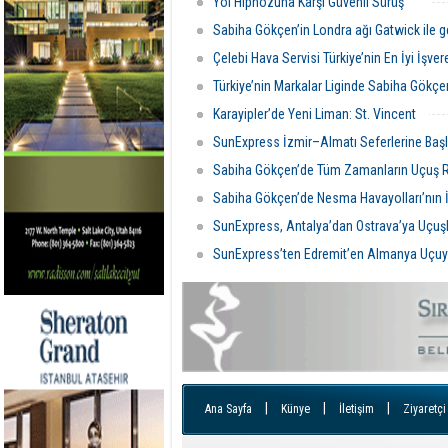
Yol Hipnozuna Karşı Güvenli Sürüş
Sabiha Gökçen’in Londra ağı Gatwick ile g
Çelebi Hava Servisi Türkiye’nin En İyi İşver
Türkiye’nin Markalar Liginde Sabiha Gökç
Karayipler’de Yeni Liman: St. Vincent
SunExpress İzmir–Almatı Seferlerine Başl
Sabiha Gökçen’de Tüm Zamanların Uçuş 
Sabiha Gökçen’de Nesma Havayolları’nın İ
SunExpress, Antalya’dan Ostrava’ya Uçuşl
SunExpress’ten Edremit’en Almanya Uçuy
|
|
|
Ana Sayfa
Künye
İletişim
Ziyaretçi