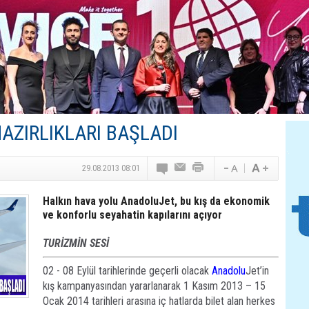
Turizm Yatırımlarında Gerçek Risk: Plansızlık
Çelebi–THY İş Birliğiyle Kenya’da Güçleniyor
Global Yatırım Holding,%38 Artış: Net Kâr 46,5 Milyon D
Yabancı Dijital Platformlara Ayrıcalık Yasası
Tatilsepeti’nden Villa Tatili Modeli
AZIRLIKLARI BAŞLADI
29.08.2013 08:01
Halkın hava yolu AnadoluJet, bu kış da ekonomik
ve konforlu seyahatin kapılarını açıyor
TURİZMİN SESİ
02 - 08 Eylül tarihlerinde geçerli olacak
Anadolu
Jet’in
kış kampanyasından yararlanarak 1 Kasım 2013 – 15
Ocak 2014 tarihleri arasına iç hatlarda bilet alan herkes