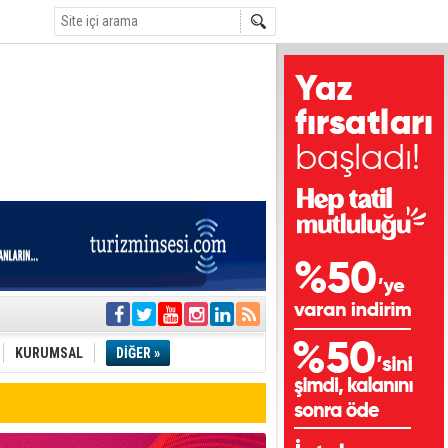
e
KURUMSAL
DİĞER »
tı
etli!
i