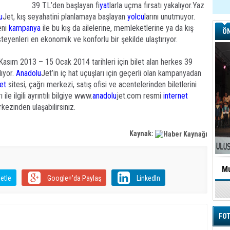
39 TL’den başlayan fi
yat
larla uçma fırsatı yakalıyor.Yaz
u
Jet, kış seyahatini planlamaya başlayan
yolcu
larını unutmuyor.
eni
kampanya
ile bu kış da ailelerine, memleketlerine ya da kış
ÖN
steyenleri en ekonomik ve konforlu bir şekilde ulaştırıyor.
Kasım 2013 – 15 Ocak 2014 tarihleri için bilet alan herkes 39
lıyor.
Anadolu
Jet’in iç hat uçuşları için geçerli olan kampanyadan
et
sitesi, çağrı merkezi, satış ofisi ve acentelerinden biletlerini
ile ilgili ayrıntılı bilgiye www.
anadolu
jet.com resmi
internet
ezinden ulaşabilirsiniz.
Kaynak:
Mu
etle
Google+'da Paylaş
LinkedIn
FOT