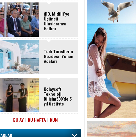
İDO, Midilli’ye
Üçüncü
Uluslararası
Hattını
Akçay’dan Açtı
Türk Turistlerin
Gözdesi: Yunan
Adaları
Kolaysoft
Teknoloji,
Bilişim500’de 5
yıl üst üste
zirvede
BU AY
|
BU HAFTA
|
DÜN
ZARLAR