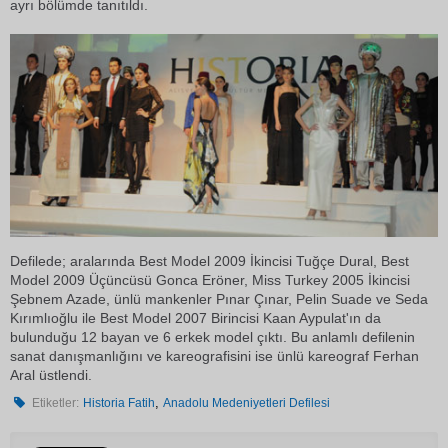
ayrı bölümde tanıtıldı.
Defilede; aralarında Best Model 2009 İkincisi Tuğçe Dural, Best
Model 2009 Üçüncüsü Gonca Eröner, Miss Turkey 2005 İkincisi
Şebnem Azade, ünlü mankenler Pınar Çınar, Pelin Suade ve Seda
Kırımlıoğlu ile Best Model 2007 Birincisi Kaan Aypulat'ın da
bulunduğu 12 bayan ve 6 erkek model çıktı. Bu anlamlı defilenin
sanat danışmanlığını ve kareografisini ise ünlü kareograf Ferhan
Aral üstlendi.
,
Etiketler:
Historia Fatih
Anadolu Medeniyetleri Defilesi