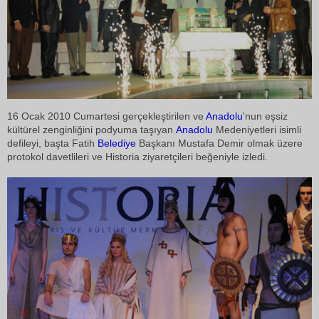
16 Ocak 2010 Cumartesi gerçekleştirilen ve
Anadolu
'nun eşsiz
kültürel zenginliğini podyuma taşıyan 
Anadolu
Medeniyetleri isimli
defileyi, başta Fatih
Belediye
Başkanı Mustafa Demir olmak üzere
protokol davetlileri ve Historia ziyaretçileri beğeniyle izledi.