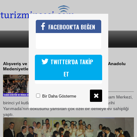
FACEBOOK'TA BEĞEN
SON DAKİKA
KATEGORİLER
ANADOLU MEDENİYETLERİ DEFİLESİ
TWITTER'DA TAKİP
Alışveriş ve Yaşam Merkezi Historia Fatih, 1. Yıl'ını Anadolu
Medeniyetleri Defilesi ile kutladı
ET
18 Ocak 2010 / 12:00
TURİZMİN SESİ
Bir Daha Gösterme
Historia Fatih Alışveriş ve Yaşam Merkezi,
birinci yıl kutlamaları kapsamında, içinde bulunduğu Tarihi
Yarımada'nın dokusunu yansıtan çok özel bir defileye ev sahipliği
yaptı.