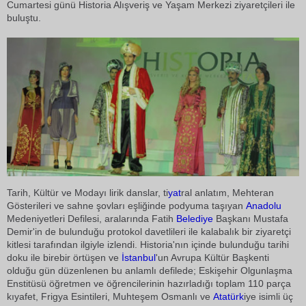
Cumartesi günü Historia Alışveriş ve Yaşam Merkezi ziyaretçileri ile
buluştu.
Tarih, Kültür ve Modayı lirik danslar, ti
yat
ral anlatım, Mehteran
Gösterileri ve sahne şovları eşliğinde podyuma taşıyan 
Anadolu
Medeniyetleri Defilesi, aralarında Fatih
Belediye
Başkanı Mustafa
Demir'in de bulunduğu protokol davetlileri ile kalabalık bir ziyaretçi
kitlesi tarafından ilgiyle izlendi. Historia'nın içinde bulunduğu tarihi
doku ile birebir örtüşen ve
İstanbul
'un Avrupa Kültür Başkenti
olduğu gün düzenlenen bu anlamlı defilede; Eskişehir Olgunlaşma
Enstitüsü öğretmen ve öğrencilerinin hazırladığı toplam 110 parça
kıyafet, Frigya Esintileri, Muhteşem Osmanlı ve 
Atatürk
iye isimli üç