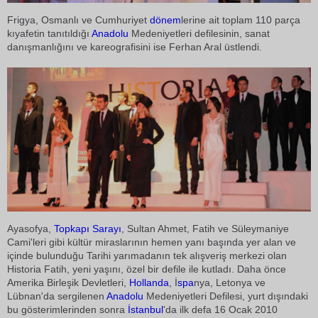
Frigya, Osmanlı ve Cumhuriyet
dönem
lerine ait toplam 110 parça
kıyafetin tanıtıldığı
Anadolu
Medeniyetleri defilesinin, sanat
danışmanlığını ve kareografisini ise Ferhan Aral üstlendi.
Ayasofya,
Topkapı Sarayı
, Sultan Ahmet, Fatih ve Süleymaniye
Cami'leri gibi kültür miraslarının hemen yanı başında yer alan ve
içinde bulunduğu Tarihi yarımadanın tek alışveriş merkezi olan
Historia Fatih, yeni yaşını, özel bir defile ile kutladı. Daha önce
Amerika Birleşik Devletleri,
Hollanda
, İ
spa
nya, Letonya ve
Lübnan'da sergilenen
Anadolu
Medeniyetleri Defilesi, yurt dışındaki
bu gösterimlerinden sonra
İstanbul
'da ilk defa 16 Ocak 2010