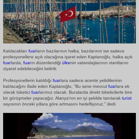
Katılacakları
fuar
ların bazılarının halka, bazılarının ise sadece
profesyonellere açık olacağına işaret eden Kaptanoğlu, halka açık
fuar
larda,
fuar
ın düzenlendiği
ülke
nin vatandaşlarının stantlarını
ziyaret edebileceğini belirtti.
Profesyonellerin katıldığı
fuar
lara sadece acente yetkililerinin
katılacağını ifade eden Kaptanoğlu, "Bu sene mevcut
fuar
lara ek
olarak tüketici
fuar
larımız olacak. Buralarda direkt tüketicilerle bire
bir görüşmeler yapacağız. Alanya'nın en iyi şekilde tanıtarak
turist
sayısının önceki yıllara göre artmasını hedefliyoruz." dedi.