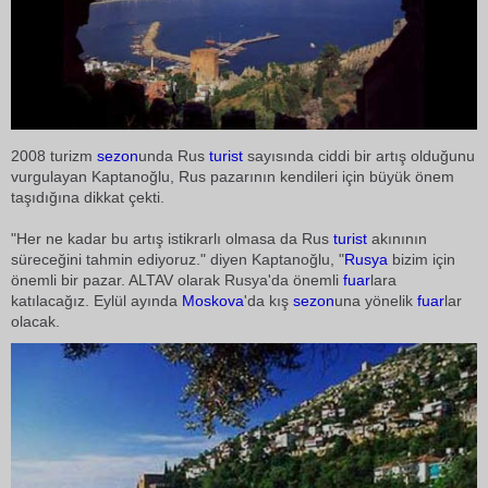
2008 turizm
sezon
unda Rus
turist
sayısında ciddi bir artış olduğunu
vurgulayan Kaptanoğlu, Rus pazarının kendileri için büyük önem
taşıdığına dikkat çekti.
"Her ne kadar bu artış istikrarlı olmasa da Rus
turist
akınının
süreceğini tahmin ediyoruz." diyen Kaptanoğlu, "
Rusya
bizim için
önemli bir pazar. ALTAV olarak Rusya'da önemli
fuar
lara
katılacağız. Eylül ayında
Moskova
'da kış
sezon
una yönelik
fuar
lar
olacak.