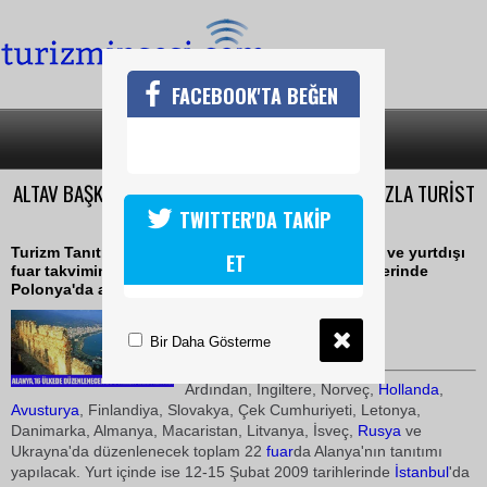
FACEBOOK'TA BEĞEN
SON DAKİKA
KATEGORİLER
ALTAV BAŞKANI,ALANYA'NIN TANITIMIYLA DAHA FAZLA TURİST
ÇEKECEĞİZ
TWITTER'DA TAKİP
Turizm Tanıtma Vakfı'nın (ALTAV) belirlediği yurtiçi ve yurtdışı
ET
fuar takvimine göre, ilk fuar 25-27 Eylül 2008 tarihlerinde
Polonya'da açılacak.
13 Eylül 2008 / 08:38
Bir Daha Gösterme
TURİZMİN SESİ
Ardından, İngiltere, Norveç,
Hollanda
,
Avusturya
, Finlandiya, Slovakya, Çek Cumhuriyeti, Letonya,
Danimarka, Almanya, Macaristan, Litvanya, İsveç,
Rusya
ve
Ukrayna'da düzenlenecek toplam 22
fuar
da Alanya'nın tanıtımı
yapılacak. Yurt içinde ise 12-15 Şubat 2009 tarihlerinde
İstanbul
'da