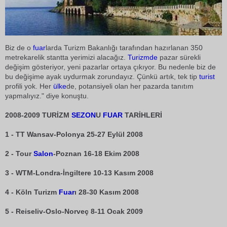
Biz de o
fuar
larda Turizm Bakanlığı tarafından hazırlanan 350
metrekarelik stantta yerimizi alacağız.
Turizmde
pazar sürekli
değişim gösteriyor, yeni pazarlar ortaya çıkıyor. Bu nedenle biz de
bu değişime ayak uydurmak zorundayız. Çünkü artık, tek tip
turist
profili yok. Her
ülke
de, potansiyeli olan her pazarda tanıtım
yapmalıyız." diye konuştu.
2008-2009 TURİZM
SEZON
U
FUAR
TARİHLERİ
1 - TT Wansav-Polonya 25-27 Eylül 2008
2 - Tour
Salon
-Poznan 16-18 Ekim 2008
3 - WTM-Londra-İngiltere 10-13 Kasım 2008
4 - Köln Turizm
Fuar
ı 28-30 Kasım 2008
5 - Reiseliv-Oslo-Norveç 8-11 Ocak 2009