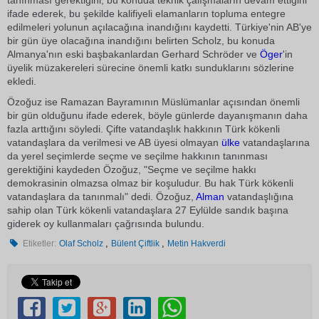
tanınması gerektiğini, bu konuda teknik çalışmaların devam ettiğini
ifade ederek, bu şekilde kalifiyeli elamanların topluma entegre
edilmeleri yolunun açılacağına inandığını kaydetti. Türkiye'nin AB'ye
bir gün üye olacağına inandığını belirten Scholz, bu konuda
Almanya'nın eski başbakanlardan Gerhard Schröder ve
Öger
'in
üyelik müzakereleri sürecine önemli katkı sunduklarını sözlerine
ekledi.
Özoğuz ise Ramazan Bayramının Müslümanlar açısından önemli
bir gün olduğunu ifade ederek, böyle günlerde dayanışmanın daha
fazla arttığını söyledi. Çifte vatandaşlık hakkının Türk kökenli
vatandaşlara da verilmesi ve AB üyesi olmayan
ülke
vatandaşlarına
da yerel seçimlerde seçme ve seçilme hakkının tanınması
gerektiğini kaydeden Özoğuz, "Seçme ve seçilme hakkı
demokrasinin olmazsa olmaz bir koşuludur. Bu hak Türk kökenli
vatandaşlara da tanınmalı" dedi. Özoğuz,
Alman
vatandaşlığına
sahip olan Türk kökenli vatandaşlara 27 Eylülde sandık başına
giderek oy kullanmaları çağrısında bulundu.
,
,
Etiketler:
Olaf Scholz
Bülent Çiftlik
Metin Hakverdi