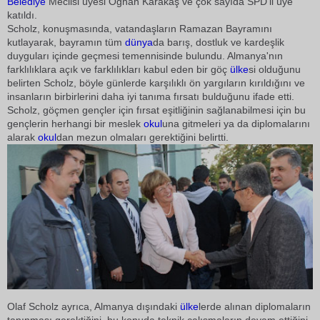
Belediye
Meclisi üyesi Öğhan Karakaş ve çok sayıda SPD'li üye
katıldı.
Scholz, konuşmasında, vatandaşların Ramazan Bayramını
kutlayarak, bayramın tüm
dünya
da barış, dostluk ve kardeşlik
duyguları içinde geçmesi temennisinde bulundu. Almanya'nın
farklılıklara açık ve farklılıkları kabul eden bir göç
ülke
si olduğunu
belirten Scholz, böyle günlerde karşılıklı ön yargıların kırıldığını ve
insanların birbirlerini daha iyi tanıma fırsatı bulduğunu ifade etti.
Scholz, göçmen gençler için fırsat eşitliğinin sağlanabilmesi için bu
gençlerin herhangi bir meslek
okul
una gitmeleri ya da diplomalarını
alarak
okul
dan mezun olmaları gerektiğini belirtti.
Olaf Scholz ayrıca, Almanya dışındaki
ülke
lerde alınan diplomaların