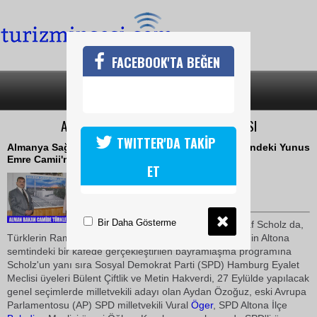
FACEBOOK'TA BEĞEN
SON DAKİKA
KATEGORİLER
ALMAN BAKAN'DAN BAYRAM KUTLAMASI
TWITTER'DA TAKİP
Almanya Sağlık Bakanı Ulla Schmidt, Aachen kentindeki Yunus
Emre Camii'nde vatandaşlarla bayramlaştı
ET
21 Eylül 2009 / 11:14
TURİZMİN SESİ
Bir Daha Gösterme
Almanya Çalışma Bakanı Olaf Scholz da,
Türklerin Ramazan Bayramını kutladı. Hamburg kentinin Altona
semtindeki bir kafede gerçekleştirilen bayramlaşma programına
Scholz'un yanı sıra Sosyal Demokrat Parti (SPD) Hamburg Eyalet
Meclisi üyeleri Bülent Çiftlik ve Metin Hakverdi, 27 Eylülde yapılacak
genel seçimlerde milletvekili adayı olan Aydan Özoğuz, eski Avrupa
Parlamentosu (AP) SPD milletvekili Vural
Öger
, SPD Altona İlçe