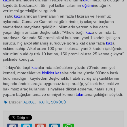
kaz
alarına neden olanların yüzde 49'unun ilk
okul
mezunu olduğunu
kaydetti. Beşkonaklı, tüm yol kullanıcılarının
eğitim
ine ağırlık
verilmesi gerektiğini vurguladı.
Trafik
kaz
alarından travmaların en fazla Haziran ve Temmuz
aylarında, Cuma ve Cumartesi günlerinde, iş çıkış ve başlama
saatlerinde meydana geldiğini, ölümlerin yarısının ise gece
yaşandığını anlatan Beşkonaklı , "Alkole bağlı
kaz
a oranında 1.
sıradayız. Kanında 50 promil alkol bulunan, yani 1 kadeh içki içen
sürücü, hiç alkol almamış sürücüye göre 2 kat daha fazla
kaz
a
riskine sahip. Alkol oranı 100 promil olursa, yani 2 kadeh içildiğinde
sürücünün aldığı risk 10 katına, 150 promil olursa 25 katına çıkıyor"
şeklinde konuştu.
Türkiye'de taşıt
kaz
alarında sürücülerin yüzde 70'inde emniyet
kemeri, motosiklet ve
bisiklet
kaz
alarında ise yüzde 90'ında kask
bulunmadığını kaydeden Beşkonaklı, hatalı sürüş alışkanlıklarının
başında öndeki araçla uygunsuz takip aralığı, yüksek hız, eski ve
bakımsız araç kullanımı, sinyallere dikkat etmeme, hatalı sürüş
yapanı bağışlamama ve emniyet kemeri t
akm
ama geldiğini söyledi.
,
,
Etiketler:
ALKOL
TRAFİK
SÜRÜCÜ