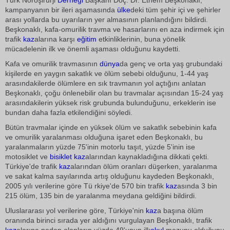
Türk Nöroşirürji
Derneği
Başkanı Doç. Dr. Ethem Beşkonaklı,
kampanyanın bir ileri aşamasında
ülke
deki tüm şehir içi ve şehirler
arası yollarda bu uyarıların yer almasının planlandığını bildirdi.
Beşkonaklı, kafa-omurilik travma ve hasarlarını en aza indirmek için
trafik
kaz
alarına karşı
eğitim
etkinliklerinin, buna yönelik
mücadelenin ilk ve önemli aşaması olduğunu kaydetti.
Kafa ve omurilik travmasının
dünya
da genç ve orta yaş grubundaki
kişilerde en yaygın sakatlık ve ölüm sebebi olduğunu, 1-44 yaş
arasındakilerde ölümlere en sık travmanın yol açtığını anlatan
Beşkonaklı, çoğu önlenebilir olan bu travmalar açısından 15-24 yaş
arasındakilerin yüksek risk grubunda bulunduğunu, erkeklerin ise
bundan daha fazla etkilendiğini söyledi.
Bütün travmalar içinde en yüksek ölüm ve sakatlık sebebinin kafa
ve omurilik yaralanması olduğuna işaret eden Beşkonaklı, bu
yaralanmaların yüzde 75'inin motorlu taşıt, yüzde 5'inin ise
motosiklet ve
bisiklet
kaz
alarından kaynakladığına dikkati çekti.
Türkiye'de trafik
kaz
alarından ölüm oranları düşerken, yaralanma
ve sakat kalma sayılarında artış olduğunu kaydeden Beşkonaklı,
2005 yılı verilerine göre Tü rkiye'de 570 bin trafik
kaz
asında 3 bin
215 ölüm, 135 bin de yaralanma meydana geldiğini bildirdi.
Uluslararası yol verilerine göre, Türkiye'nin
kaz
a başına ölüm
oranında birinci sırada yer aldığını vurgulayan Beşkonaklı, trafik