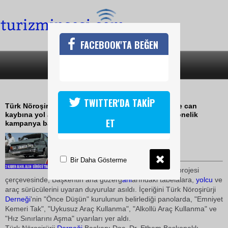
FACEBOOK'TA BEĞEN
SON DAKİKA
KATEGORİLER
ALKOL KAZA RİSKİNİ ARTTIRIYOR
TWITTER'DA TAKİP
Türk Nöroşirürji Derneği, Türkiye'de her yıl binlerce can
kaybına yol açan trafik kazalarının önlenmesine yönelik
ET
kampanya başlattı.
09 Temmuz 2009 / 17:10
TURİZMİN SESİ
Bir Daha Gösterme
Derneği
n sosyal sorumluluk projesi
çerçevesinde, Başkentin ana güzerg
ahl
arındaki tabelalara,
yolcu
ve
araç sürücülerini uyaran duyurular asıldı. İçeriğini Türk Nöroşirürji
Derneği
'nin "Önce Düşün" kurulunun belirlediği panolarda, "Emniyet
Kemeri Tak", "Uykusuz Araç Kullanma", "Alkollü Araç Kullanma" ve
"Hız Sınırlarını Aşma" uyarıları yer aldı.