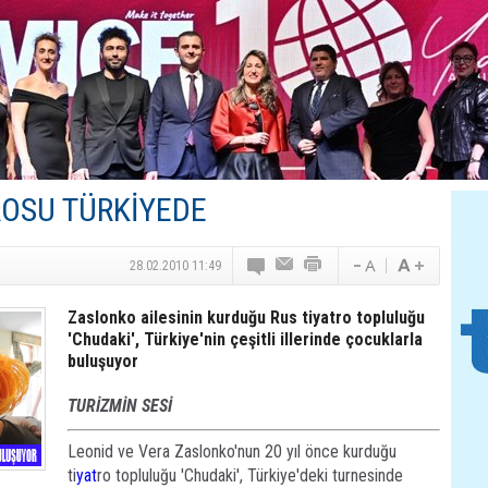
Canovate’den Yeni Nesil Veri Merkezleri
Türk MICE Sektörüne Yeni Fırsatlar
TAV Havalimanları’ndan Yılın İlk Yarısında Rekor
SunExpress’ten Tatil Hamlesi
NG Grup, Domaniç’in Potansiyelini Vurguladı
ROSU TÜRKİYEDE
28.02.2010 11:49
Zaslonko ailesinin kurduğu Rus tiyatro topluluğu
'Chudaki', Türkiye'nin çeşitli illerinde çocuklarla
buluşuyor
TURİZMİN SESİ
Leonid ve Vera Zaslonko'nun 20 yıl önce kurduğu
ti
yat
ro topluluğu 'Chudaki', Türkiye'deki turnesinde