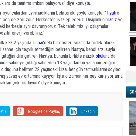
uklara da tanıtma imkanı buluyoruz" diye konuştu.
er oyunculardan ayırmadıklarını belirterek, şöyle konuştu: "Ti
yat
ro
 ben de zoruzdur. Herkesten iş talep ederiz. Disiplinli olm
anız
ve
eki herkesle aynı davranıyoruz. Tek talebimiz iyi çalışmaları .
zitif enerji verebiliriz."
Ba
 ilk kez 2 yaşında
Dubai
'deki bir gösteri sırasında ördek olarak
i sahne için teşvik etmediğini belirten Nastya, kendi arzusuyla
 gittiğini dile getiren Nastya, bununla birlikte müzik
okul
una da
yaşında sahneye çıktığı sahneden 13 yaşından bu yana inmediğini
olduğunu belirten 22 yaşındaki Liza, her gün tartıştıklarını söyledi.
M
yavaş yavaş ev ortamına kayıyor. İşte o zaman her şey karışıyor ama
maktan çok mutluyum" diye konuştu.
ÇO
etle
Google+'da Paylaş
LinkedIn