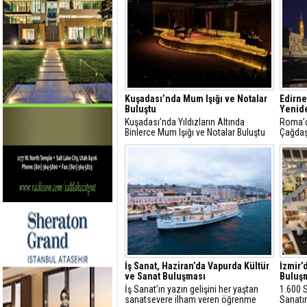
Kuşadası’nda Mum Işığı ve Notalar
Edirne
Buluştu
Yenide
Kuşadası’nda Yıldızların Altında
Roma’d
Binlerce Mum Işığı ve Notalar Buluştu
Çağdaş
İş Sanat, Haziran’da Vapurda Kültür
İzmir’
ve Sanat Buluşması
Buluş
İş Sanat’ın yazın gelişini her yaştan
1.600 S
sanatsevere ilham veren öğrenme
Sanatı