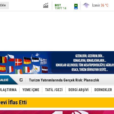
13827.14
İstanbul
31 °C
 Ekle
Altın
6580.32
Antalya
36 °C
Dolar
47.7034
Ankara
28 °C
Euro
55.0065
Etkinlik sektörünün Çatı Kuruluşlardan İstanbul Zirves
Turizm Yatırımlarında Gerçek Risk: Plansızlık
Çelebi–THY İş Birliğiyle Kenya’da Güçleniyor
Global Yatırım Holding,%38 Artış: Net Kâr 46,5 Milyon D
Yabancı Dijital Platformlara Ayrıcalık Yasası
ULAŞTIRMA
YEME İÇME
TATİL /GEZİ
DERGİ ARŞİVİ
DERNEKLER
Tatilsepeti’nden Villa Tatili Modeli
Jolly ile Mezopotamya’ya Yolculuk!
evi İflas Etti
Turizmde maliyet artışı, talep dengelerini sarsıyor
LÖSEV Yaz Okulu’nda Şifa ve Neşe
Turizm geliri ilk 6 ayda 25,7 milyar dolar oldu