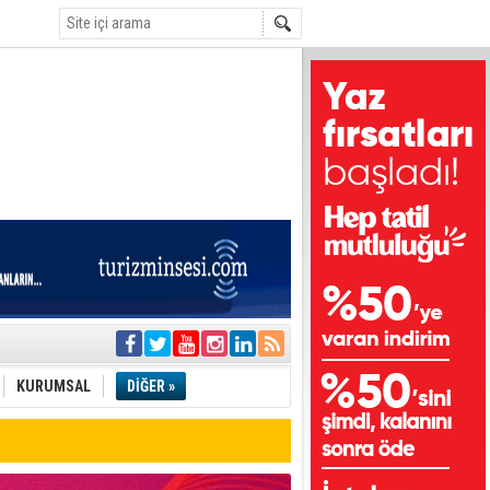
i
olar
KURUMSAL
DİĞER »