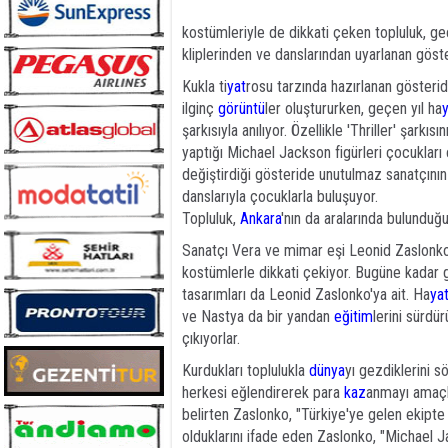
kostümleriyle de dikkati çeken topluluk, ge
kliplerinden ve danslarından uyarlanan göste
Kukla ti
yat
rosu tarzında hazırlanan gösteride
ilginç
görüntü
ler oluştururken, geçen yıl ha
şarkısıyla anılıyor. Özellikle 'Thriller' şarkı
yaptığı Michael Jackson figürleri çocukları
değiştirdiği gösteride unutulmaz sanatçının 'B
danslarıyla çocuklarla buluşuyor.
Topluluk,
Ankara
'nın da aralarında bulunduğ
Sanatçı Vera ve mimar eşi Leonid Zaslonko'n
kostümlerle dikkati çekiyor. Bugüne kadar
tasarımları da Leonid Zaslonko'ya ait. Ha
ya
ve Nastya da bir yandan
eğitim
lerini sürdü
çıkıyorlar.
Kurdukları toplulukla
dünya
yı gezdiklerini 
herkesi eğlendirerek para
kaz
anmayı amaçla
belirten Zaslonko, "Türkiye'ye gelen ekipte 
olduklarını ifade eden Zaslonko, "Michael 