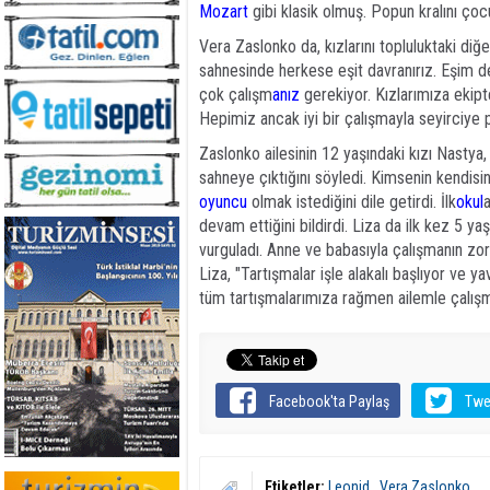
Mozart
gibi klasik olmuş. Popun kralını çoc
Vera Zaslonko da, kızlarını topluluktaki diğ
sahnesinde herkese eşit davranırız. Eşim de
çok çalışm
anız
gerekiyor. Kızlarımıza ekipt
Hepimiz ancak iyi bir çalışmayla seyirciye po
Zaslonko ailesinin 12 yaşındaki kızı Nastya,
sahneye çıktığını söyledi. Kimsenin kendisin
oyuncu
olmak istediğini dile getirdi. İlk
okul
a
devam ettiğini bildirdi. Liza da ilk kez 5 
vurguladı. Anne ve babasıyla çalışmanın zor 
Liza, "Tartışmalar işle alakalı başlıyor ve 
tüm tartışmalarımıza rağmen ailemle çalış
Facebook'ta Paylaş
Twe
Etiketler:
Leonid
,
Vera Zaslonko