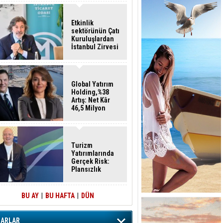
Etkinlik
sektörünün Çatı
Kuruluşlardan
İstanbul Zirvesi
Global Yatırım
Holding,%38
Artış: Net Kâr
46,5 Milyon
Dolar
Turizm
Yatırımlarında
Gerçek Risk:
Plansızlık
BU AY
|
BU HAFTA
|
DÜN
ZARLAR