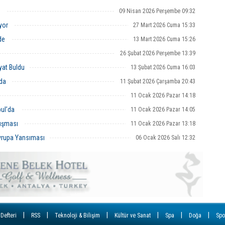
r
09 Nisan 2026 Perşembe 09:32
Ç
uyor
27 Mart 2026 Cuma 15:33
T
nde
13 Mart 2026 Cuma 15:26
U
26 Şubat 2026 Perşembe 13:39
Y
yat Buldu
13 Şubat 2026 Cuma 16:03
S
D
’da
11 Şubat 2026 Çarşamba 20:43
11 Ocak 2026 Pazar 14:18
A
Od
bul’da
11 Ocak 2026 Pazar 14:05
ba
luşması
11 Ocak 2026 Pazar 13:18
K
Avrupa Yansıması
06 Ocak 2026 Salı 12:32
Bİ
|
|
|
|
|
|
 Defteri
RSS
Teknoloji & Bilişim
Kültür ve Sanat
Spa
Doğa
Spo