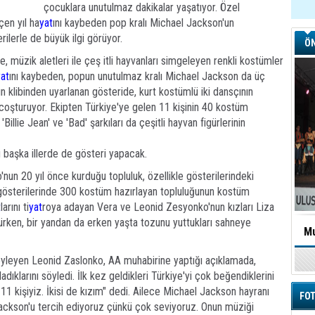
çocuklara unutulmaz dakikalar yaşatıyor. Özel
çen yıl ha
yat
ını kaybeden pop kralı Michael Jackson'un
rilerle de büyük ilgi görüyor.
ÖN
, müzik aletleri ile çeş itli hayvanları simgeleyen renkli kostümler
yat
ını kaybeden, popun unutulmaz kralı Michael Jackson da üç
sının klibinden uyarlanan gösteride, kurt kostümlü iki dansçının
 coşturuyor. Ekipten Türkiye'ye gelen 11 kişinin 40 kostüm
illie Jean' ve 'Bad' şarkıları da çeşitli hayvan figürlerinin
u başka illerde de gösteri yapacak.
un 20 yıl önce kurduğu topluluk, özellikle gösterilerindeki
 gösterilerinde 300 kostüm hazırlayan topluluğunun kostüm
t
larını ti
yat
roya adayan Vera ve Leonid Zesyonko'nun kızları Liza
rürken, bir yandan da erken yaşta tozunu yuttukları sahneye
Mu
söyleyen Leonid Zaslonko, AA muhabirine yaptığı açıklamada,
dıklarını söyledi. İlk kez geldikleri Türkiye'yi çok beğendiklerini
11 kişiyiz. İkisi de kızım" dedi. Ailece Michael Jackson hayranı
FOT
Jackson'u tercih ediyoruz çünkü çok seviyoruz. Onun müziği