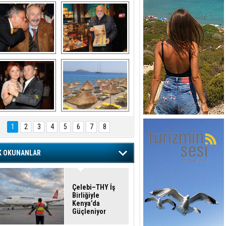
şaran ULUSOY ve 
Avni Ongurlar ile 
Firuz BAĞLIKAYA
TATLI bir muhabbet
URAT DEDEMAN
TATİL
1
2
3
4
5
6
7
8
K OKUNANLAR
Çelebi–THY İş
Birliğiyle
Kenya’da
Güçleniyor