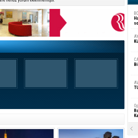
ere henüz yorum eklenmemiştir.
B
H
s
A
A
K
C
Bi
A
T
Op
Ro
Ka
R
Ar