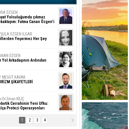
ORA ÖZGEN
ayat Yolculuğumda çıkmaz
okaktayım: Fatma Canan Özgen’i
nıyorum
YŞULA ÖZGEN İLGAR
üllerden Yeşermez Her Şey
ANAN ÖZGEN
r Yol Arkadaşının Ardından
V. MESUT KAVAK
URİZM ŞİKAYETLERİ
r.Dr.Sinan KILIÇ
botik Cerrahinin Yeni Ufku:
lça Protezi Operasyonları
1
2
3
4
AMAZAN BAŞAN
tık Şaşırmayacağız