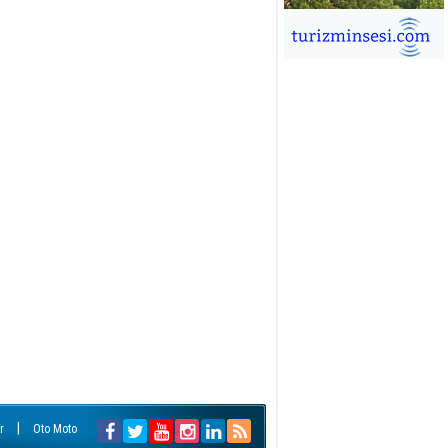
İĞDEM DİNÇ
ÜRSAB’da Yeni Dönem, Yeni
mutlar
ÜKSEL GÖK
ALSA EŞLİĞİNDE ADRENALİN
OLU KÜBA SEYAHATİ
YKUT BAKAY
a satışları düştü, otel satışları
şladı
ONUK YAZAR
R GİRİŞİMCİLİK HİKAYESİ
|
r
Oto Moto