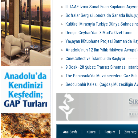
programları ile kutluyor
III. IAAF İzmir Sanat Fuarı Kapılarını Açıyo
Sofralar Sergisi Londra’da Sanatla Buluş
Kültürel Mirasıyla Türkiye Dünya Sahnesi
Dengin Ceyhan’dan 8 Mart’a Özel Turne
Yaşayan Kütüphane Projesi Batman’da Ha
Anadolu’nun 12 Bin Yıllık Hikâyesi Avrupa
CinéCollective İstanbul’da Başlıyor
9 Ocak–28 Şubat: Fransız Sineması İstan
The Peninsula’da Müzikseverlere Caz Bu
Seddülbahir Kalesi, Çağdaş Müzeciliğin 
|
|
|
Ana Sayfa
Künye
İletişim
Ziyaretçi