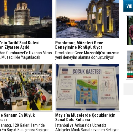
VİD
G
Ş
A
Ha
’nin Tarihî Saat Kulesi
Prontotour, Müzeleri Gece
n Ziyarete Açıldı
Deneyimine Dönüştürüyor
Mi
an Cumhuriyet’e Uzanan Miras
Prontotour Gece Müzeciliği’ni turizmin
R
 Müzecilikle Yaşatılacak
yeni deneyim alanına dönüştürüyor!
U
Tü
V
D
B
E
Or
Fİ
de Sanatın En Büyük
Mayıs’ta Müzelerde Çocuklar İçin
ması
Sanat Dolu Kutlama
O
anatçı, 120 Galeri: İzmir’de
İstanbul ve Ankara’da Ücretsiz
Ca
n En Büyük Buluşması Başlıyor
Atölyeler Minik Sanatseverleri Bekliyor