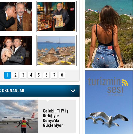
şaran ULUSOY ve 
Avni Ongurlar ile 
Firuz BAĞLIKAYA
TATLI bir muhabbet
URAT DEDEMAN
TATİL
1
2
3
4
5
6
7
8
K OKUNANLAR
Çelebi–THY İş
Birliğiyle
Kenya’da
Güçleniyor