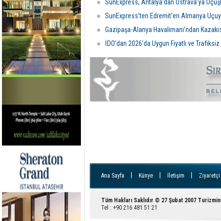
SunExpress, Antalya’dan Ostrava’ya Uçuşl
SunExpress’ten Edremit’en Almanya Uçuy
Gazipaşa-Alanya Havalimanı’ndan Kazakis
İDO’dan 2026’da Uygun Fiyatlı ve Trafiksiz
|
|
|
Ana Sayfa
Künye
İletişim
Ziyaretçi
Tüm Hakları Saklıdır © 27 Şubat 2007 Turizmin
Tel : +90 216 481 51 21