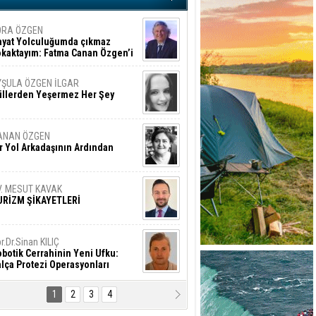
ORA ÖZGEN
ayat Yolculuğumda çıkmaz
okaktayım: Fatma Canan Özgen’i
nıyorum
YŞULA ÖZGEN İLGAR
üllerden Yeşermez Her Şey
ANAN ÖZGEN
r Yol Arkadaşının Ardından
V. MESUT KAVAK
URİZM ŞİKAYETLERİ
r.Dr.Sinan KILIÇ
botik Cerrahinin Yeni Ufku:
lça Protezi Operasyonları
1
2
3
4
AMAZAN BAŞAN
tık Şaşırmayacağız