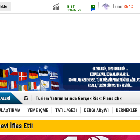
13687.93
İstanbul
31 °C
 Ekle
Altın
6248.13
Antalya
36 °C
Dolar
47.5424
Ankara
28 °C
Euro
54.8042
Etkinlik sektörünün Çatı Kuruluşlardan İstanbul Zirves
Turizm Yatırımlarında Gerçek Risk: Plansızlık
Çelebi–THY İş Birliğiyle Kenya’da Güçleniyor
Global Yatırım Holding,%38 Artış: Net Kâr 46,5 Milyon D
Yabancı Dijital Platformlara Ayrıcalık Yasası
ULAŞTIRMA
YEME İÇME
TATİL /GEZİ
DERGİ ARŞİVİ
DERNEKLER
Tatilsepeti’nden Villa Tatili Modeli
Jolly ile Mezopotamya’ya Yolculuk!
evi İflas Etti
Turizmde maliyet artışı, talep dengelerini sarsıyor
LÖSEV Yaz Okulu’nda Şifa ve Neşe
Turizm geliri ilk 6 ayda 25,7 milyar dolar oldu