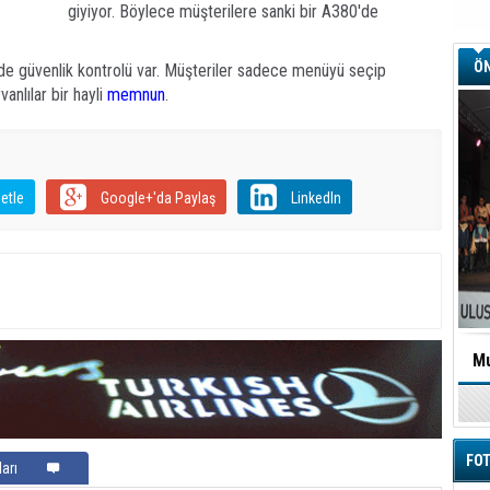
giyiyor. Böylece müşterilere sanki bir A380'de
ÖN
de güvenlik kontrolü var. Müşteriler sadece menüyü seçip
anlılar bir hayli
memnun
.
etle
Google+'da Paylaş
LinkedIn
Mu
FOT
arı