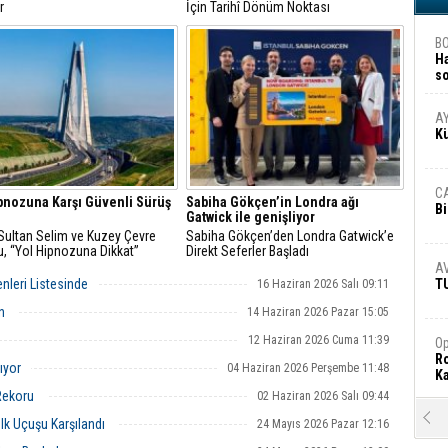
r
İçin Tarihî Dönüm Noktası
B
H
s
A
A
K
C
pnozuna Karşı Güvenli Sürüş
Sabiha Gökçen’in Londra ağı
Bi
Gatwick ile genişliyor
Sultan Selim ve Kuzey Çevre
Sabiha Gökçen’den Londra Gatwick’e
u, “Yol Hipnozuna Dikkat”
Direkt Seferler Başladı
nda Farkındalık Yaratıyor
A
enleri Listesinde
T
16 Haziran 2026 Salı 09:11
en
14 Haziran 2026 Pazar 15:05
12 Haziran 2026 Cuma 11:39
Op
Ro
ıyor
04 Haziran 2026 Perşembe 11:48
Ka
Rekoru
02 Haziran 2026 Salı 09:44
R
lk Uçuşu Karşılandı
24 Mayıs 2026 Pazar 12:16
Ar