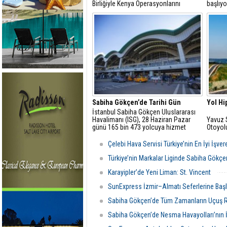
Birliğiyle Kenya Operasyonlarını
başlıyo
Güçlendiriyor
Sabiha Gökçen’de Tarihi Gün
Yol Hi
İstanbul Sabiha Gökçen Uluslararası
Havalimanı (ISG), 28 Haziran Pazar
Yavuz 
günü 165 bin 473 yolcuya hizmet
Otoyol
vererek tüm zamanların en yüksek
Konusu
günlük yolcu rekorunu kırdı
Çelebi Hava Servisi Türkiye’nin En İyi İşver
Türkiye’nin Markalar Liginde Sabiha Gökç
Karayipler’de Yeni Liman: St. Vincent
SunExpress İzmir–Almatı Seferlerine Başl
Sabiha Gökçen’de Tüm Zamanların Uçuş 
Sabiha Gökçen’de Nesma Havayolları’nın İ