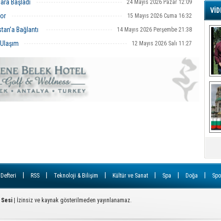
ara Başladı
24 Mayıs 2026 Pazar 12:09
VİD
or
15 Mayıs 2026 Cuma 16:32
G
tan’a Bağlantı
14 Mayıs 2026 Perşembe 21:38
Ş
 Ulaşım
12 Mayıs 2026 Salı 11:27
A
Ha
Mi
R
U
Tü
V
D
B
E
Or
|
|
|
|
|
|
 Defteri
RSS
Teknoloji & Bilişim
Kültür ve Sanat
Spa
Doğa
Spo
Fİ
 Sesi
| İzinsiz ve kaynak gösterilmeden yayınlanamaz.
O
Ca