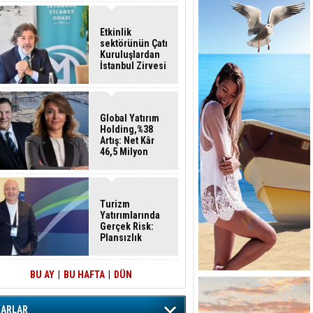
Etkinlik
sektörünün Çatı
Kuruluşlardan
İstanbul Zirvesi
Global Yatırım
Holding,%38
Artış: Net Kâr
46,5 Milyon
Dolar
Turizm
Yatırımlarında
Gerçek Risk:
Plansızlık
BU AY
|
BU HAFTA
|
DÜN
ZARLAR