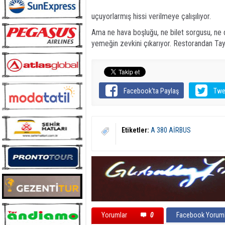
uçuyorlarmış hissi verilmeye çalışılıyor.
Ama ne hava boşluğu, ne bilet sorgusu, ne 
yemeğin zevkini çıkarıyor. Restorandan Tayv
Facebook'ta Paylaş
Twe
Etiketler:
A 380 AİRBUS
Yorumlar
0
Facebook Yoruml