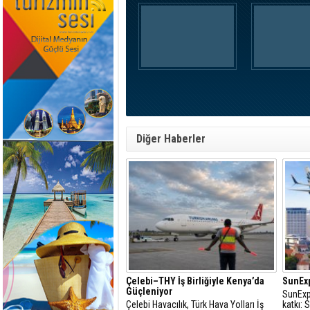
Diğer Haberler
Çelebi–THY İş Birliğiyle Kenya’da
SunExp
Güçleniyor
SunExp
Çelebi Havacılık, Türk Hava Yolları İş
katkı: