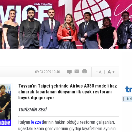
Canovate’den Yeni Nesil Veri Merkezleri
Türk MICE Sektörüne Yeni Fırsatlar
TAV Havalimanları’ndan Yılın İlk Yarısında Rekor
SunExpress’ten Tatil Hamlesi
NG Grup, Domaniç’in Potansiyelini Vurguladı
09.03.2009 10:40
Tayvan'ın Taipei şehrinde Airbus A380 modeli baz
alınarak tasarlanan dünyanın ilk uçak restoranı
büyük ilgi görüyor
TURİZMİN SESİ
İtalyan
lezzet
lerinin hakim olduğu restoran çalışanları,
uçaktaki kabin görevlilerinin giydiği kıyafetlerin aynısını