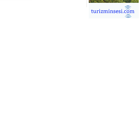
İĞDEM DİNÇ
ÜRSAB’da Yeni Dönem, Yeni
mutlar
ÜKSEL GÖK
ALSA EŞLİĞİNDE ADRENALİN
OLU KÜBA SEYAHATİ
YKUT BAKAY
a satışları düştü, otel satışları
şladı
ONUK YAZAR
R GİRİŞİMCİLİK HİKAYESİ