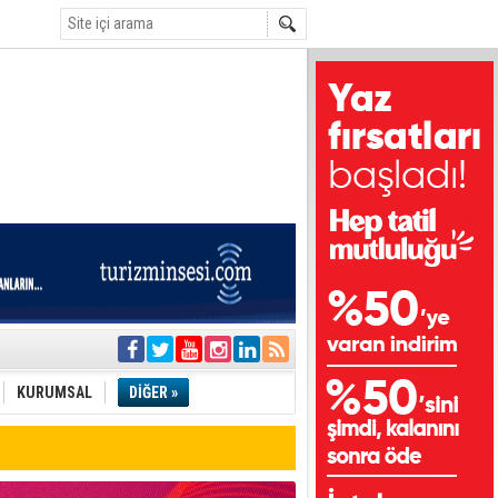
i
olar
KURUMSAL
DİĞER »