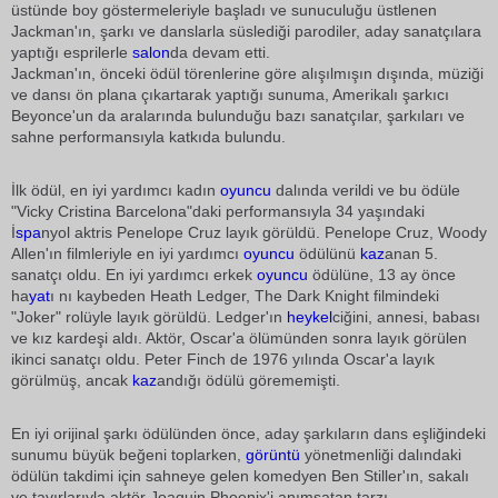
üstünde boy göstermeleriyle başladı ve sunuculuğu üstlenen
Jackman'ın, şarkı ve danslarla süslediği parodiler, aday sanatçılara
yaptığı esprilerle
salon
da devam etti.
Jackman'ın, önceki ödül törenlerine göre alışılmışın dışında, müziği
ve dansı ön plana çıkartarak yaptığı sunuma, Amerikalı şarkıcı
Beyonce'un da aralarında bulunduğu bazı sanatçılar, şarkıları ve
sahne performansıyla katkıda bulundu.
İlk ödül, en iyi yardımcı kadın
oyuncu
dalında verildi ve bu ödüle
"Vicky Cristina Barcelona"daki performansıyla 34 yaşındaki
İ
spa
nyol aktris Penelope Cruz layık görüldü. Penelope Cruz, Woody
Allen'ın filmleriyle en iyi yardımcı
oyuncu
ödülünü
kaz
anan 5.
sanatçı oldu. En iyi yardımcı erkek
oyuncu
ödülüne, 13 ay önce
ha
yat
ı nı kaybeden Heath Ledger, The Dark Knight filmindeki
"Joker" rolüyle layık görüldü. Ledger'ın
heykel
ciğini, annesi, babası
ve kız kardeşi aldı. Aktör, Oscar'a ölümünden sonra layık görülen
ikinci sanatçı oldu. Peter Finch de 1976 yılında Oscar'a layık
görülmüş, ancak
kaz
andığı ödülü görememişti.
En iyi orijinal şarkı ödülünden önce, aday şarkıların dans eşliğindeki
sunumu büyük beğeni toplarken,
görüntü
yönetmenliği dalındaki
ödülün takdimi için sahneye gelen komedyen Ben Stiller'ın, sakalı
ve tavırlarıyla aktör Joaquin Phoenix'i anımsatan tarzı