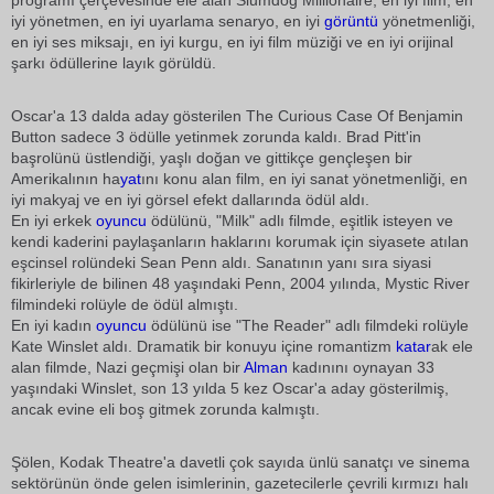
programı çerçevesinde ele alan Slumdog Millionaire, en iyi film, en
iyi yönetmen, en iyi uyarlama senaryo, en iyi
görüntü
yönetmenliği,
en iyi ses miksajı, en iyi kurgu, en iyi film müziği ve en iyi orijinal
şarkı ödüllerine layık görüldü.
Oscar'a 13 dalda aday gösterilen The Curious Case Of Benjamin
Button sadece 3 ödülle yetinmek zorunda kaldı. Brad Pitt'in
başrolünü üstlendiği, yaşlı doğan ve gittikçe gençleşen bir
Amerikalının ha
yat
ını konu alan film, en iyi sanat yönetmenliği, en
iyi makyaj ve en iyi görsel efekt dallarında ödül aldı.
En iyi erkek
oyuncu
ödülünü, "Milk" adlı filmde, eşitlik isteyen ve
kendi kaderini paylaşanların haklarını korumak için siyasete atılan
eşcinsel rolündeki Sean Penn aldı. Sanatının yanı sıra siyasi
fikirleriyle de bilinen 48 yaşındaki Penn, 2004 yılında, Mystic River
filmindeki rolüyle de ödül almıştı.
En iyi kadın
oyuncu
ödülünü ise "The Reader" adlı filmdeki rolüyle
Kate Winslet aldı. Dramatik bir konuyu içine romantizm
katar
ak ele
alan filmde, Nazi geçmişi olan bir
Alman
kadınını oynayan 33
yaşındaki Winslet, son 13 yılda 5 kez Oscar'a aday gösterilmiş,
ancak evine eli boş gitmek zorunda kalmıştı.
Şölen, Kodak Theatre'a davetli çok sayıda ünlü sanatçı ve sinema
sektörünün önde gelen isimlerinin, gazetecilerle çevrili kırmızı halı