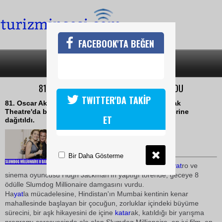
FACEBOOK'TA BEĞEN
SON DAKİKA
KATEGORİLER
81. OSCAR ÖDÜLLERİ SAHİPLERİNİ BULDU
TWITTER'DA TAKİP
81. Oscar Akademi ödülleri, Los Angeles'daki Kodak
Theatre'da bu sabaha karşı yapılan törenle sahiplerine
ET
dağıtıldı.
23 Şubat 2009 / 09:56
TURİZMİN SESİ
Bir Daha Gösterme
Sunuculuğunu Avustralyalı ti
yat
ro ve
sinema oyuncusu Hugh Jackman'ın yaptığı törende, geceye 8
ödülle Slumdog Millionaire damgasını vurdu.
Ha
yat
la mücadelesine, Hindistan'ın Mumbai kentinin kenar
mahallesinde başlayan bir çocuğun, zorluklar içindeki büyüme
sürecini, bir aşk hikayesini de içine
katar
ak, katıldığı bir yarışma