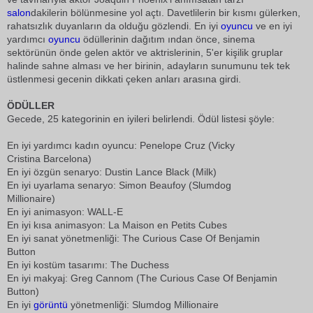
salon
dakilerin bölünmesine yol açtı. Davetlilerin bir kısmı gülerken,
rahatsızlık duyanların da olduğu gözlendi. En iyi
oyuncu
ve en iyi
yardımcı
oyuncu
ödüllerinin dağıtım ından önce, sinema
sektörünün önde gelen aktör ve aktrislerinin, 5'er kişilik gruplar
halinde sahne alması ve her birinin, adayların sunumunu tek tek
üstlenmesi gecenin dikkati çeken anları arasına girdi.
ÖDÜLLER
Gecede, 25 kategorinin en iyileri belirlendi. Ödül listesi şöyle:
En iyi yardımcı kadın oyuncu: Penelope Cruz (Vicky
Cristina Barcelona)
En iyi özgün senaryo: Dustin Lance Black (Milk)
En iyi uyarlama senaryo: Simon Beaufoy (Slumdog
Millionaire)
En iyi animasyon: WALL-E
En iyi kısa animasyon: La Maison en Petits Cubes
En iyi sanat yönetmenliği: The Curious Case Of Benjamin
Button
En iyi kostüm tasarımı: The Duchess
En iyi makyaj: Greg Cannom (The Curious Case Of Benjamin
Button)
En iyi
görüntü
yönetmenliği: Slumdog Millionaire