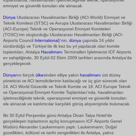
toplantılarda, havalimanları işletmeciliğinde teknik, operasyonel
emniyet ve güvenlik konuları ele alınacak.
Dünya
Uluslararası Havalimanları Birliği (ACI-World) Emniyet ve
Teknik Komitesi (STSC) ve Avrupa Uluslararası Havalimanları Birliği
(ACI-Europe) Teknik ve Operasyonel Emniyet Komiteleri
(TOSC)'nin oluşturduğu Uluslararası Havalimanları Birliği (ACI-
Airports Council
International
)'nin,
dünya
çapında 24 yıldır
sürdürdüğü ve Türkiye'de ilk kez bu yıl yapılacak olan komite
toplantıları, Antalya
Havalimanı
Terminalleri İşletmecisi ICF Airports
ev sahipliğinde, 30 Eylül-02 Ekim 2009 tarihleri arasında Antalya'da
gerçekleşecek.
Dünya
nın birçok
ülke
sinden elliye yakın
havalimanı
üst düzey
yöneticisi ve ACI temsilcilerinin katılacağı ve üç gün sürecek olan
24. ACI World Güvenlik ve Teknik Komite ve 18. ACI Europe Teknik
ve Operasyonal Emniyet Komite Toplantıları'nda, havalimanları
işletmeciliğinde teknik, operasyonel emniyet ve güvenlik konuları
ele alınacak ve katılımcılar karşılıklı görüş alışverişinde bulunacak.
İlki 30 Eylül Perşembe günü Antalya Divan Talya Hotel'de
gerçekleşen toplantının açılış konuşmasını ICF Airports Genel
Müdürü Alexander Laukenmann yaptı. Laukenmann; Doğal
güzellikleri, kültürel ve tarihi zenginlikleri ile Antalya, yalnız