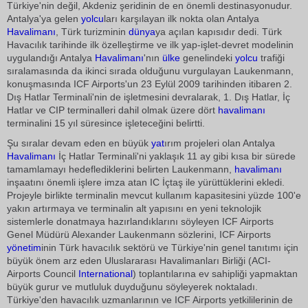
Türkiye'nin değil, Akdeniz şeridinin de en önemli destinasyonudur.
Antalya'ya gelen
yolcu
ları karşılayan ilk nokta olan Antalya
Havalimanı
, Türk turizminin
dünya
ya açılan kapısıdır dedi. Türk
Havacılık tarihinde ilk özelleştirme ve ilk yap-işlet-devret modelinin
uygulandığı Antalya
Havalimanı
'nın
ülke
genelindeki
yolcu
trafiği
sıralamasında da ikinci sırada olduğunu vurgulayan Laukenmann,
konuşmasında ICF Airports'un 23 Eylül 2009 tarihinden itibaren 2.
Dış Hatlar Terminali'nin de işletmesini devralarak, 1. Dış Hatlar, İç
Hatlar ve CIP terminalleri dahil olmak üzere dört
havalimanı
terminalini 15 yıl süresince işleteceğini belirtti.
Şu sıralar devam eden en büyük
yat
ırım projeleri olan Antalya
Havalimanı
İç Hatlar Terminali'ni yaklaşık 11 ay gibi kısa bir sürede
tamamlamayı hedeflediklerini belirten Laukenmann,
havalimanı
inşaatını önemli işlere imza atan IC İçtaş ile yürüttüklerini ekledi.
Projeyle birlikte terminalin mevcut kullanım kapasitesini yüzde 100'e
yakın artırmaya ve terminalin alt yapısını en yeni teknolojik
sistemlerle donatmaya hazırlandıklarını söyleyen ICF Airports
Genel Müdürü Alexander Laukenmann sözlerini, ICF Airports
yönetim
inin Türk havacılık sektörü ve Türkiye'nin genel tanıtımı için
büyük önem arz eden Uluslararası Havalimanları Birliği (ACI-
Airports Council
International
) toplantılarına ev sahipliği yapmaktan
büyük gurur ve mutluluk duyduğunu söyleyerek noktaladı.
Türkiye'den havacılık uzmanlarının ve ICF Airports yetkililerinin de