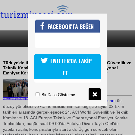
FACEBOOK'TA BEĞEN
SON DAKİKA
KATEGORİLER
24.AÇI WOLD GÜVENLİK TOPLANTISI
TWITTER'DA TAKİP
Türkiye'de ilki bu yıl gerçekleştirilen 24. ACI World Güvenlik ve
Teknik Komite ve 18. ACI Europe Teknik ve Operasyonal
ET
Emniyet Komite Toplantıları'na ev sahipliği yapıyor
30 Eylül 2009 / 16:44
TURİZMİN SESİ
Bir Daha Gösterme
Dünya
daki elliye yakın
havalimanı
üst
düzey yöneticisi ve ACI temsilcilerinin katıldığı, 30 Eylül-02 Ekim
tarihleri arasında gerçekleşecek 24. ACI World Güvenlik ve Teknik
Komite ve 18. ACI Europe Teknik ve Operasyonal Emniyet Komite
Toplantıları, bugün saat 09:00'da Antalya Divan Tayla Otel'de
yapılan açılış konuşmalarıyla start aldı. Üç gün sürecek olan