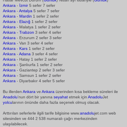
Hatlar Mevcut Durum (
Günlük
) Nisan ayı itibariyle (
Günlük
)
Ankara
-
İzmir
5 sefer 7 sefer
Ankara
-
Antalya
5 sefer 7 sefer
Ankara
-
Mardin
1 sefer 2 sefer
Ankara
-
Elazığ
1 sefer 2 sefer
Ankara
- Malatya 1 sefer 2 sefer
Ankara
-
Trabzon
3 sefer 4 sefer
Ankara
- Erzurum 2 sefer 3 sefer
Ankara
- Van 3 sefer 4 sefer
Ankara
-
Kars
1 sefer 2 sefer
Ankara
-
Adana
3 sefer 4 sefer
Ankara
- Hatay 1 sefer 2 sefer
Ankara
- Şanlıurfa 1 sefer 2 sefer
Ankara
- Gaziantep 2 sefer 3 sefer
Ankara
- Samsun 1 sefer 2 sefer
Ankara
- Diyarbakır 4 sefer 5 sefer
Bu illerden
Ankara
ve
Ankara
üzerinden kısa bekleme süreleri ile
Anadolu
’nun dört bir yanına
seyahat
etmek için
Anadolu
Jet
yolcu
larının önünde daha fazla seçenek olmuş olacak.
Arttırılan seferlerle ilgili tarife bilgisine www.
anadolu
jet.com web
sitesinden ve 444 2 538 numaralı çağrı merkezinden
ulaşılabilecek.