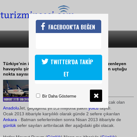
FACEBOOK'TA BEĞEN
SON DAKİKA
KATEGORİLER
ANADOLUJET EKONOMİK UÇURACAK
TWITTER'DA TAKİP
Türkiye’nin iç hatlarda en fazla noktasına uçuş düzenleyen
havayolu şirketi AnadoluJet, nisan ayından itibaren uçtuğu
ET
nokta sayısını ve sefer sayısı arttıracak
20 Ocak 2013 / 08:10
TURİZMİN SESİ
Bir Daha Gösterme
2013 yılında 5. yaşını kutlayacak olan
Anadolu
Jet, geçtiğimiz yıl 5,3 milyona yakın
yolcu
taşıdı.
Ocak 2013 itibariyle karşılıklı olarak günde 2 sefere çıkarılan
Ankara
- Batman seferlerinden sonra Nisan 2013 itibariyle de
günlük
sefer sayıları arttırılacak iller aşağıdaki gibi olacak.